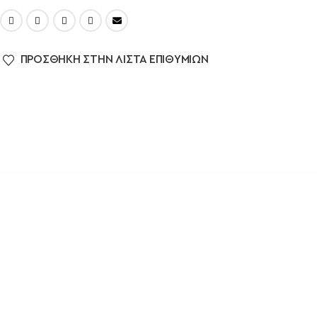
ΠΡΌΣΘΉΚΗ ΣΤΗΝ ΛΊΣΤΑ ΕΠΙΘΥΜΙΏΝ