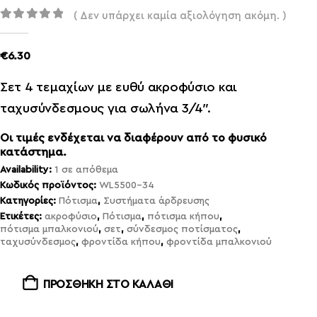
( Δεν υπάρχει καμία αξιολόγηση ακόμη. )
out of 5
0
€
6.30
Σετ 4 τεμαχίων με ευθύ ακροφύσιο και
ταχυσύνδεσμους για σωλήνα 3/4″.
Οι τιμές ενδέχεται να διαφέρουν από το φυσικό
κατάστημα.
Availability:
1 σε απόθεμα
Κωδικός προϊόντος:
WL5500-34
Κατηγορίες:
Πότισμα
,
Συστήματα άρδρευσης
Ετικέτες:
ακροφύσιο
,
Πότισμα
,
πότισμα κήπου
,
πότισμα μπαλκονιού
,
σετ
,
σύνδεσμος ποτίσματος
,
ταχυσύνδεσμος
,
φροντίδα κήπου
,
φροντίδα μπαλκονιού
ΠΡΟΣΘΉΚΗ ΣΤΟ ΚΑΛΆΘΙ