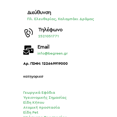
σελίδα
του
Διεύθυνση
προϊόντος
Πλ. Ελευθερίας, Καλαμπάκι Δράμας
Τηλέφωνο
2521051771
Email
info@begreen.gr
Αρ. ΓΕΜΗ: 122649919000
κατηγοριεσ
Γεωργικά Εφόδια
Υγειονομικής Σημασίας
Είδη Κήπου
Ατομική προστασία
Είδη Pet