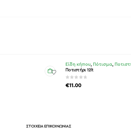
Αυτό
Είδη κήπου
,
Πότισμα
,
Ποτιστ
το
Ποτιστήρι 12lt
προϊόν
έχει
out of 5
0
€
11.00
πολλαπλές
παραλλαγές.
Οι
επιλογές
μπορούν
να
επιλεγούν
ΣΤΟΙΧΕΙΑ ΕΠΙΚΟΙΝΩΝΙΑΣ
στη