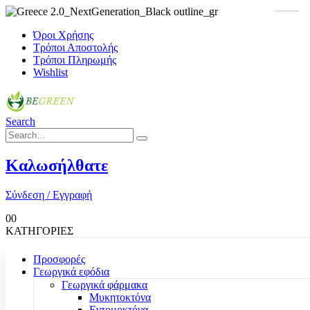
Όροι Χρήσης
Τρόποι Αποστολής
Τρόποι Πληρωμής
Wishlist
Search
Καλωσήλθατε
Σύνδεση / Εγγραφή
0
0
ΚΑΤΗΓΟΡΙΕΣ
Προσφορές
Γεωργικά εφόδια
Γεωργικά φάρμακα
Μυκητοκτόνα
Εντομοκτόνα