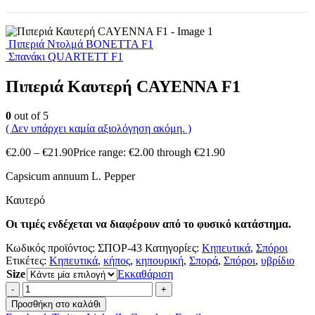
Πιπεριά Ντολμά BONETTA F1
Σπανάκι QUARTETT F1
Πιπεριά Καυτερή CAYENNA F1
0
out of 5
( Δεν υπάρχει καμία αξιολόγηση ακόμη. )
€
2.00
–
€
21.90
Price range: €2.00 through €21.90
Capsicum annuum L. Pepper
Καυτερό
Οι τιμές ενδέχεται να διαφέρουν από το φυσικό κατάστημα.
Κωδικός προϊόντος:
ΣΠΟΡ-43
Κατηγορίες:
Κηπευτικά
,
Σπόροι
Ετικέτες:
Κηπευτικά
,
κήπος
,
κηπουρική
,
Σπορά
,
Σπόροι
,
υβρίδιο
Size
Εκκαθάριση
-
+
Προσθήκη στο καλάθι