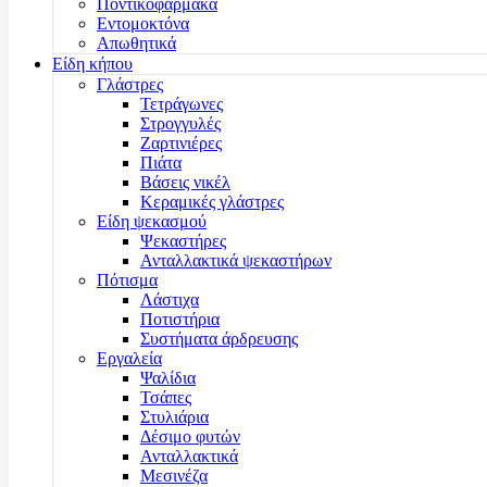
Ποντικοφάρμακα
Εντομοκτόνα
Απωθητικά
Είδη κήπου
Γλάστρες
Τετράγωνες
Στρογγυλές
Ζαρτινιέρες
Πιάτα
Βάσεις νικέλ
Κεραμικές γλάστρες
Είδη ψεκασμού
Ψεκαστήρες
Ανταλλακτικά ψεκαστήρων
Πότισμα
Λάστιχα
Ποτιστήρια
Συστήματα άρδρευσης
Εργαλεία
Ψαλίδια
Τσάπες
Στυλιάρια
Δέσιμο φυτών
Ανταλλακτικά
Μεσινέζα