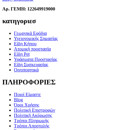
Αρ. ΓΕΜΗ: 122649919000
κατηγοριεσ
Γεωργικά Εφόδια
Υγειονομικής Σημασίας
Είδη Κήπου
Ατομική προστασία
Είδη Pet
Υφάσματα Προστασίας
Είδη Συσκευασίας
Οινοποιητικά
ΠΛΗΡΟΦΟΡΙΕΣ
Ποιοί Είμαστε
Blog
Όροι Χρήσης
Πολιτική Επιστροφών
Πολιτική Ακύρωσης
Τρόποι Πληρωμής
Τρόποι Αποστολής