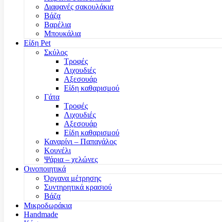
Διαφανές σακουλάκια
Βάζα
Βαρέλια
Μπουκάλια
Είδη Pet
Σκύλος
Τροφές
Λιχουδιές
Αξεσουάρ
Είδη καθαρισμού
Γάτα
Τροφές
Λιχουδιές
Αξεσουάρ
Είδη καθαρισμού
Καναρίνι – Παπαγάλος
Κουνέλι
Ψάρια – χελώνες
Οινοποιητικά
Όργανα μέτρησης
Συντηρητικά κρασιού
Βάζα
Μικροδωράκια
Handmade