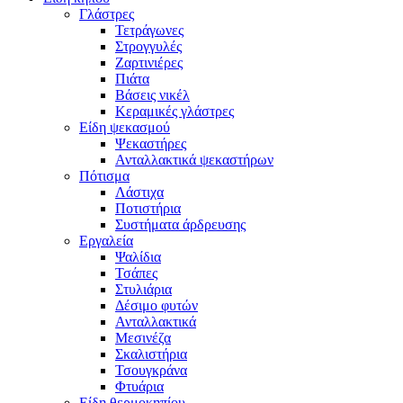
Γλάστρες
Τετράγωνες
Στρογγυλές
Ζαρτινιέρες
Πιάτα
Βάσεις νικέλ
Κεραμικές γλάστρες
Είδη ψεκασμού
Ψεκαστήρες
Ανταλλακτικά ψεκαστήρων
Πότισμα
Λάστιχα
Ποτιστήρια
Συστήματα άρδρευσης
Εργαλεία
Ψαλίδια
Τσάπες
Στυλιάρια
Δέσιμο φυτών
Ανταλλακτικά
Μεσινέζα
Σκαλιστήρια
Τσουγκράνα
Φτυάρια
Είδη θερμοκηπίου