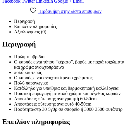
Facebook
Twitter
LinkedIn
Google +
Email
Πρόσθήκη στην λίστα επιθυμιών
Περιγραφή
Επιπλέον πληροφορίες
Αξιολογήσεις (0)
Περιγραφή
Πρώιμο υβρίδιο
Ο καρπός είναι τύπου “κέρατο”, βαρύς με παχιά τοιχώματα
και χρώμα ανοιχτοπράσινο
πολύ καυτερός
Ο καρπός είναι ανοιχτοκίτρινου χρώματος.
Πολύ παραγωγικό
Κατάλληλο για υπαίθρια και θερμοκηπιακή καλλιέργεια
Ποιοτική παραγωγή με καλό χρώμα και μέγεθος καρπών.
Αποστάσεις φύτευσης ανα γραμμή 60-80cm
Αποστάσεις φύτευσης ανα φυτό 40-50cm
Ποσότητα/στρ 30-5γ0ρ σε σπορείο ή 3000-3500 φυτά/στρ
Επιπλέον πληροφορίες