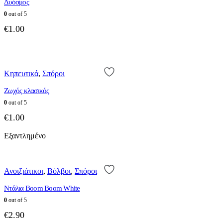
Δυόσμος
0
out of 5
€
1.00
Κηπευτικά
,
Σπόροι
Ζωχός κλασικός
0
out of 5
€
1.00
Εξαντλημένο
Ανοιξιάτικοι
,
Βόλβοι
,
Σπόροι
Ντάλια Boom Boom White
0
out of 5
€
2.90