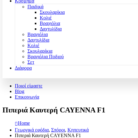
Κόσμημα
Παιδικά
Σκουλαρίκια
Κολιέ
Βραχιόλια
Δαχτυλίδια
Βραχιόλια
Δαχτυλίδια
Κολιέ
Σκουλαρίκια
Βραχιόλια Ποδιού
Σετ
Διάφορα
Ποιοί είμαστε
Blog
Επικοινωνία
Πιπεριά Καυτερή CAYENNA F1
Home
Γεωργικά εφόδια
,
Σπόροι
,
Κηπευτικά
Πιπεριά Καυτερή CAYENNA F1