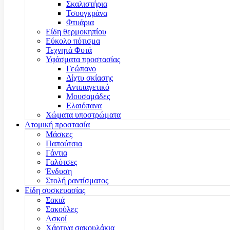
Σκαλιστήρια
Τσουγκράνα
Φτυάρια
Είδη θερμοκηπίου
Εύκολο πότισμα
Τεχνητά Φυτά
Υφάσματα προστασίας
Γεώπανο
Δίχτυ σκίασης
Αντιπαγετικό
Μουσαμάδες
Ελαιόπανα
Χώματα υποστρώματα
Ατομική προστασία
Μάσκες
Παπούτσια
Γάντια
Γαλότσες
Ένδυση
Στολή ραντίσματος
Είδη συσκευασίας
Σακιά
Σακούλες
Ασκοί
Χάρτινα σακουλάκια