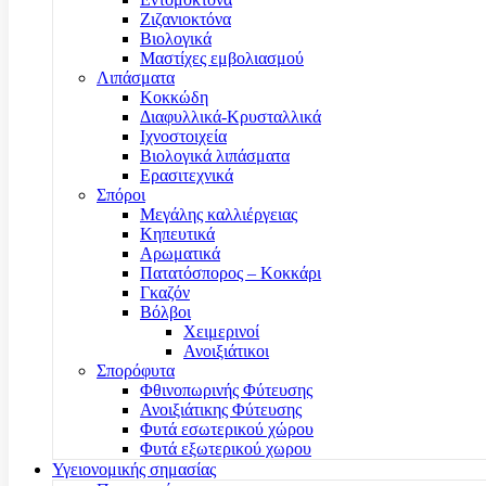
Ζιζανιοκτόνα
Βιολογικά
Μαστίχες εμβολιασμού
Λιπάσματα
Κοκκώδη
Διαφυλλικά-Κρυσταλλικά
Ιχνοστοιχεία
Βιολογικά λιπάσματα
Ερασιτεχνικά
Σπόροι
Μεγάλης καλλιέργειας
Κηπευτικά
Αρωματικά
Πατατόσπορος – Κοκκάρι
Γκαζόν
Βόλβοι
Χειμερινοί
Ανοιξιάτικοι
Σπορόφυτα
Φθινοπωρινής Φύτευσης
Ανοιξιάτικης Φύτευσης
Φυτά εσωτερικού χώρου
Φυτά εξωτερικού χωρου
Υγειονομικής σημασίας