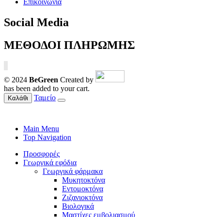
Επικοινωνία
Social Media
ΜΕΘΟΔΟΙ ΠΛΗΡΩΜΗΣ
© 2024
BeGreen
Created by
has been added to your cart.
Ταμείο
Καλάθι
Main Menu
Top Navigation
Προσφορές
Γεωργικά εφόδια
Γεωργικά φάρμακα
Μυκητοκτόνα
Εντομοκτόνα
Ζιζανιοκτόνα
Βιολογικά
Μαστίχες εμβολιασμού