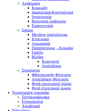
Λιπάσματα
Κοκκώδη
Διαφυλλικά-Κρυσταλλικά
Ιχνοστοιχεία
Βιολογικά λιπάσματα
Ερασιτεχνικά
Σπόροι
Μεγάλης καλλιέργειας
Κηπευτικά
Αρωματικά
Πατατόσπορος – Κοκκάρι
Γκαζόν
Βόλβοι
Χειμερινοί
Ανοιξιάτικοι
Σπορόφυτα
Φθινοπωρινής Φύτευσης
Ανοιξιάτικης Φύτευσης
Φυτά εσωτερικού χώρου
Φυτά εξωτερικού χωρου
Υγειονομικής σημασίας
Ποντικοφάρμακα
Εντομοκτόνα
Απωθητικά
Είδη κήπου