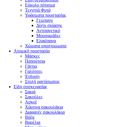
Εύκολο πότισμα
Τεχνητά Φυτά
Υφάσματα προστασίας
Γεώπανο
Δίχτυ σκίασης
Αντιπαγετικό
Μουσαμάδες
Ελαιόπανα
Χώματα υποστρώματα
Ατομική προστασία
Μάσκες
Παπούτσια
Γάντια
Γαλότσες
Ένδυση
Στολή ραντίσματος
Είδη συσκευασίας
Σακιά
Σακούλες
Ασκοί
Χάρτινα σακουλάκια
Διαφανές σακουλάκια
Βάζα
Βαρέλια