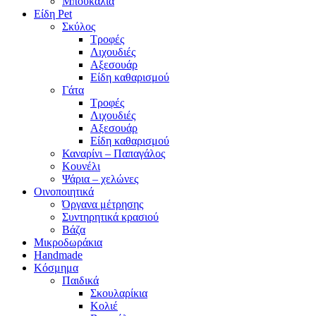
Μπουκάλια
Είδη Pet
Σκύλος
Τροφές
Λιχουδιές
Αξεσουάρ
Είδη καθαρισμού
Γάτα
Τροφές
Λιχουδιές
Αξεσουάρ
Είδη καθαρισμού
Καναρίνι – Παπαγάλος
Κουνέλι
Ψάρια – χελώνες
Οινοποιητικά
Όργανα μέτρησης
Συντηρητικά κρασιού
Βάζα
Μικροδωράκια
Handmade
Κόσμημα
Παιδικά
Σκουλαρίκια
Κολιέ