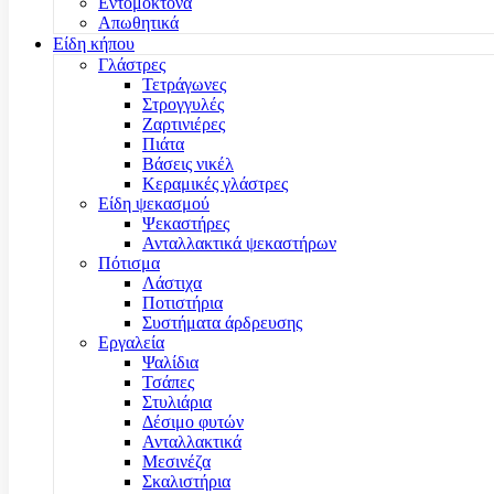
Εντομοκτόνα
Απωθητικά
Είδη κήπου
Γλάστρες
Τετράγωνες
Στρογγυλές
Ζαρτινιέρες
Πιάτα
Βάσεις νικέλ
Κεραμικές γλάστρες
Είδη ψεκασμού
Ψεκαστήρες
Ανταλλακτικά ψεκαστήρων
Πότισμα
Λάστιχα
Ποτιστήρια
Συστήματα άρδρευσης
Εργαλεία
Ψαλίδια
Τσάπες
Στυλιάρια
Δέσιμο φυτών
Ανταλλακτικά
Μεσινέζα
Σκαλιστήρια