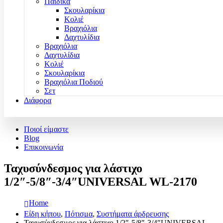
Παιδικά
Σκουλαρίκια
Κολιέ
Βραχιόλια
Δαχτυλίδια
Βραχιόλια
Δαχτυλίδια
Κολιέ
Σκουλαρίκια
Βραχιόλια Ποδιού
Σετ
Διάφορα
Ποιοί είμαστε
Blog
Επικοινωνία
Ταχυσύνδεσμος για λάστιχο
1/2″-5/8″-3/4″UNIVERSAL WL-2170
Home
Είδη κήπου
,
Πότισμα
,
Συστήματα άρδρευσης
Ταχυσύνδεσμος για λάστιχο 1/2″-5/8″-3/4″UNIVERSAL