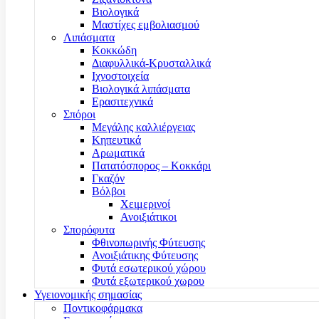
Βιολογικά
Μαστίχες εμβολιασμού
Λιπάσματα
Κοκκώδη
Διαφυλλικά-Κρυσταλλικά
Ιχνοστοιχεία
Βιολογικά λιπάσματα
Ερασιτεχνικά
Σπόροι
Μεγάλης καλλιέργειας
Κηπευτικά
Αρωματικά
Πατατόσπορος – Κοκκάρι
Γκαζόν
Βόλβοι
Χειμερινοί
Ανοιξιάτικοι
Σπορόφυτα
Φθινοπωρινής Φύτευσης
Ανοιξιάτικης Φύτευσης
Φυτά εσωτερικού χώρου
Φυτά εξωτερικού χωρου
Υγειονομικής σημασίας
Ποντικοφάρμακα