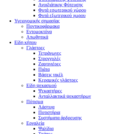
Ανοιξιάτικης Φύτευσης
Φυτά εσωτερικού χώρου
Φυτά εξωτερικού χωρου
Υγειονομικής σημασίας
Ποντικοφάρμακα
Εντομοκτόνα
Απωθητικά
Είδη κήπου
Γλάστρες
Τετράγωνες
Στρογγυλές
Ζαρτινιέρες
Πιάτα
Βάσεις νικέλ
Κεραμικές γλάστρες
Είδη ψεκασμού
Ψεκαστήρες
Ανταλλακτικά ψεκαστήρων
Πότισμα
Λάστιχα
Ποτιστήρια
Συστήματα άρδρευσης
Εργαλεία
Ψαλίδια
Τσάπες