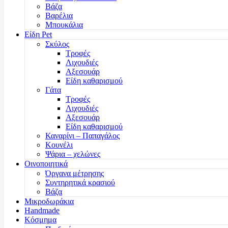
Βάζα
Βαρέλια
Μπουκάλια
Είδη Pet
Σκύλος
Τροφές
Λιχουδιές
Αξεσουάρ
Είδη καθαρισμού
Γάτα
Τροφές
Λιχουδιές
Αξεσουάρ
Είδη καθαρισμού
Καναρίνι – Παπαγάλος
Κουνέλι
Ψάρια – χελώνες
Οινοποιητικά
Όργανα μέτρησης
Συντηρητικά κρασιού
Βάζα
Μικροδωράκια
Handmade
Κόσμημα