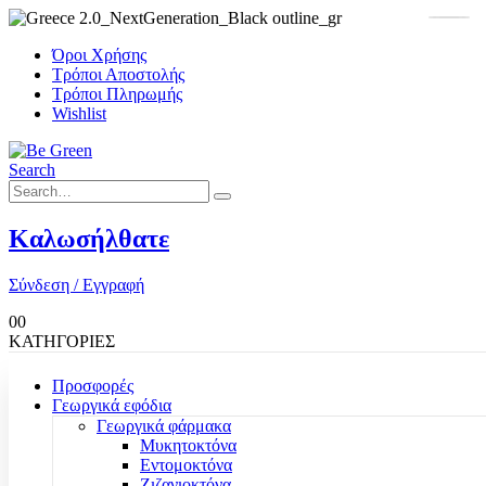
Όροι Χρήσης
Τρόποι Αποστολής
Τρόποι Πληρωμής
Wishlist
Search
Καλωσήλθατε
Σύνδεση / Εγγραφή
0
0
ΚΑΤΗΓΟΡΙΕΣ
Προσφορές
Γεωργικά εφόδια
Γεωργικά φάρμακα
Μυκητοκτόνα
Εντομοκτόνα
Ζιζανιοκτόνα