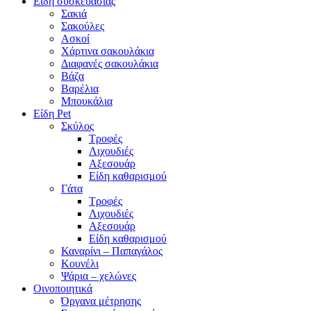
Είδη συσκευασίας
Σακιά
Σακούλες
Ασκοί
Χάρτινα σακουλάκια
Διαφανές σακουλάκια
Βάζα
Βαρέλια
Μπουκάλια
Είδη Pet
Σκύλος
Τροφές
Λιχουδιές
Αξεσουάρ
Είδη καθαρισμού
Γάτα
Τροφές
Λιχουδιές
Αξεσουάρ
Είδη καθαρισμού
Καναρίνι – Παπαγάλος
Κουνέλι
Ψάρια – χελώνες
Οινοποιητικά
Όργανα μέτρησης