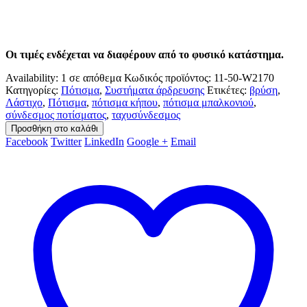
Οι τιμές ενδέχεται να διαφέρουν από το φυσικό κατάστημα.
Availability:
1 σε απόθεμα
Κωδικός προϊόντος:
11-50-W2170
Κατηγορίες:
Πότισμα
,
Συστήματα άρδρευσης
Ετικέτες:
βρύση
,
Λάστιχο
,
Πότισμα
,
πότισμα κήπου
,
πότισμα μπαλκονιού
,
σύνδεσμος ποτίσματος
,
ταχυσύνδεσμος
Προσθήκη στο καλάθι
Facebook
Twitter
LinkedIn
Google +
Email