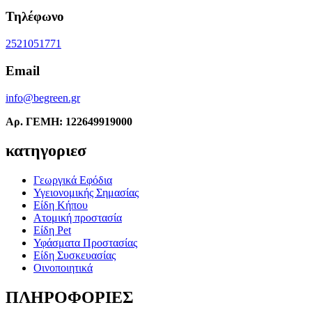
Τηλέφωνο
2521051771
Email
info@begreen.gr
Αρ. ΓΕΜΗ: 122649919000
κατηγοριεσ
Γεωργικά Εφόδια
Υγειονομικής Σημασίας
Είδη Κήπου
Ατομική προστασία
Είδη Pet
Υφάσματα Προστασίας
Είδη Συσκευασίας
Οινοποιητικά
ΠΛΗΡΟΦΟΡΙΕΣ