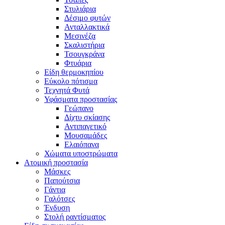
Στυλιάρια
Δέσιμο φυτών
Ανταλλακτικά
Μεσινέζα
Σκαλιστήρια
Τσουγκράνα
Φτυάρια
Είδη θερμοκηπίου
Εύκολο πότισμα
Τεχνητά Φυτά
Υφάσματα προστασίας
Γεώπανο
Δίχτυ σκίασης
Αντιπαγετικό
Μουσαμάδες
Ελαιόπανα
Χώματα υποστρώματα
Ατομική προστασία
Μάσκες
Παπούτσια
Γάντια
Γαλότσες
Ένδυση
Στολή ραντίσματος