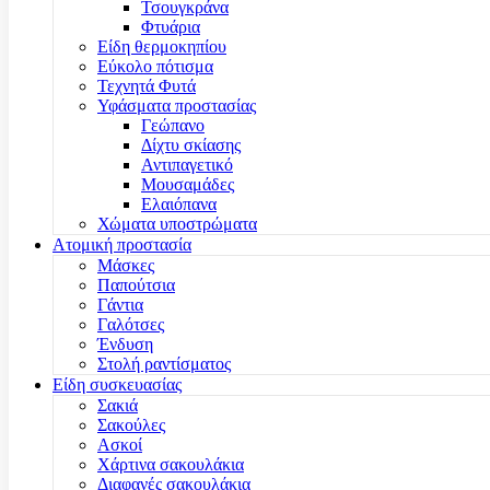
Τσουγκράνα
Φτυάρια
Είδη θερμοκηπίου
Εύκολο πότισμα
Τεχνητά Φυτά
Υφάσματα προστασίας
Γεώπανο
Δίχτυ σκίασης
Αντιπαγετικό
Μουσαμάδες
Ελαιόπανα
Χώματα υποστρώματα
Ατομική προστασία
Μάσκες
Παπούτσια
Γάντια
Γαλότσες
Ένδυση
Στολή ραντίσματος
Είδη συσκευασίας
Σακιά
Σακούλες
Ασκοί
Χάρτινα σακουλάκια
Διαφανές σακουλάκια