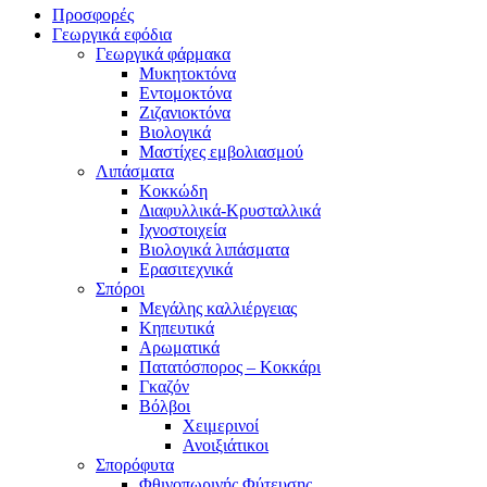
Προσφορές
Γεωργικά εφόδια
Γεωργικά φάρμακα
Μυκητοκτόνα
Εντομοκτόνα
Ζιζανιοκτόνα
Βιολογικά
Μαστίχες εμβολιασμού
Λιπάσματα
Κοκκώδη
Διαφυλλικά-Κρυσταλλικά
Ιχνοστοιχεία
Βιολογικά λιπάσματα
Ερασιτεχνικά
Σπόροι
Μεγάλης καλλιέργειας
Κηπευτικά
Αρωματικά
Πατατόσπορος – Κοκκάρι
Γκαζόν
Βόλβοι
Χειμερινοί
Ανοιξιάτικοι
Σπορόφυτα
Φθινοπωρινής Φύτευσης