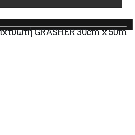
 Διχτυωτή GRASHER 30cm x 50m