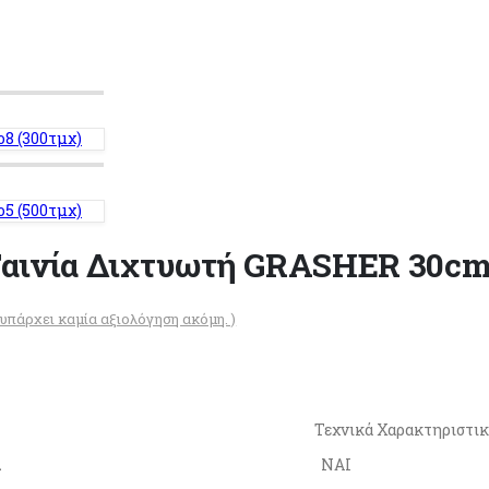
ο8 (300τμχ)
ο5 (500τμχ)
Ταινία Διχτυωτή GRASHER 30cm
 υπάρχει καμία αξιολόγηση ακόμη. )
Τεχνικά Χαρακτηριστι
Α
ΝΑΙ