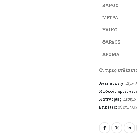
ΒΑΡΟΣ
ΜΕΤΡΑ
ΥΛΙΚΟ
ΦΑΡΔΟΣ
ΧΡΩΜΑ
Οι τιμές ενδέχετ
Availability:
Εξαντ
Κωδικός προϊόντο
Κατηγορίες:
Δέσιμο
Ετικέτες:
δύχτι
,
πλέ