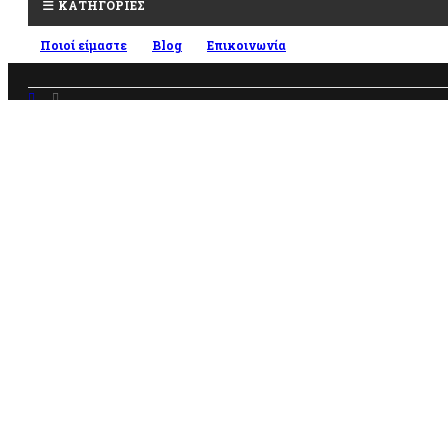
ΚΑΤΗΓΟΡΙΕΣ
Ποιοί είμαστε
Blog
Επικοινωνία
ΕΊΔΗ ΚΉΠΟΥ
,
ΕΡΓΑΛΕΊΑ
,
ΔΈΣΙΜΟ ΦΥΤΏΝ
ΔΕΤΙΚΉ ΤΑΙΝΊΑ ΔΙΧΤΥΩΤΉ GRASHER 30CM X 50M