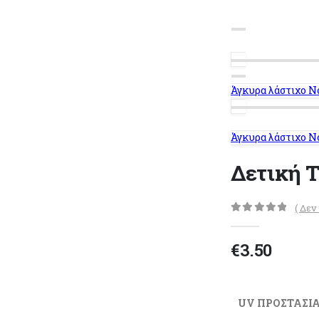
Άγκυρα λάστιχο Ν
Άγκυρα λάστιχο Ν
Δετική 
( Δεν
0
out of 5
€
3.50
UV ΠΡΟΣΤΑΣΙ