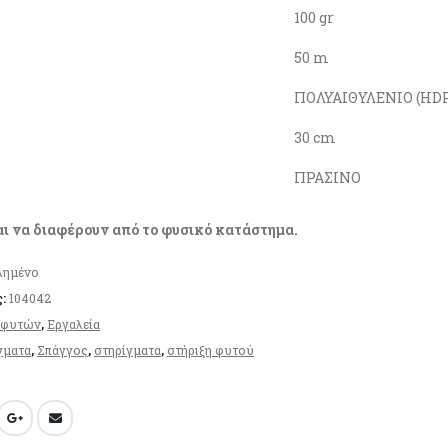
100 gr
50 m
ΠΟΛΥΑΙΘΥΛΕΝΙΟ (HD
30 cm
ΠΡΑΣΙΝΟ
αι να διαφέρουν από το φυσικό κατάστημα.
λημένο
ς:
104042
 φυτών
,
Εργαλεία
γματα
,
Σπάγγος
,
στηρίγματα
,
στήριξη φυτού