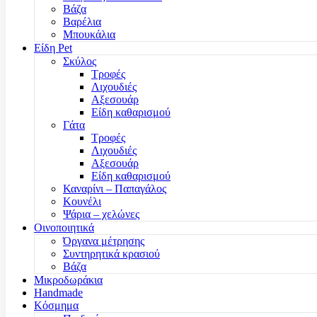
Βάζα
Βαρέλια
Μπουκάλια
Είδη Pet
Σκύλος
Τροφές
Λιχουδιές
Αξεσουάρ
Είδη καθαρισμού
Γάτα
Τροφές
Λιχουδιές
Αξεσουάρ
Είδη καθαρισμού
Καναρίνι – Παπαγάλος
Κουνέλι
Ψάρια – χελώνες
Οινοποιητικά
Όργανα μέτρησης
Συντηρητικά κρασιού
Βάζα
Μικροδωράκια
Handmade
Κόσμημα