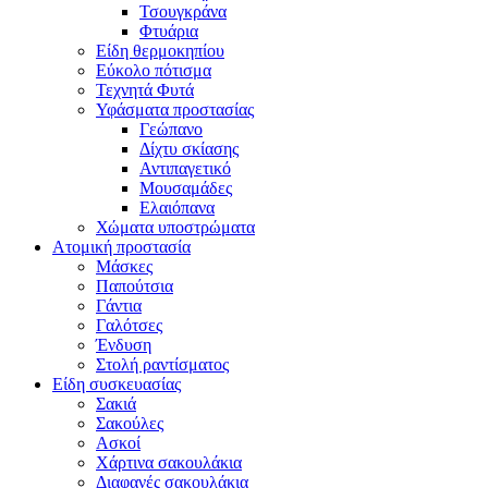
Τσουγκράνα
Φτυάρια
Είδη θερμοκηπίου
Εύκολο πότισμα
Τεχνητά Φυτά
Υφάσματα προστασίας
Γεώπανο
Δίχτυ σκίασης
Αντιπαγετικό
Μουσαμάδες
Ελαιόπανα
Χώματα υποστρώματα
Ατομική προστασία
Μάσκες
Παπούτσια
Γάντια
Γαλότσες
Ένδυση
Στολή ραντίσματος
Είδη συσκευασίας
Σακιά
Σακούλες
Ασκοί
Χάρτινα σακουλάκια
Διαφανές σακουλάκια