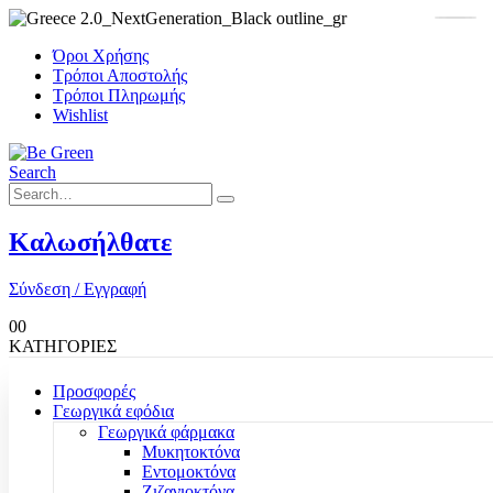
Όροι Χρήσης
Τρόποι Αποστολής
Τρόποι Πληρωμής
Wishlist
Search
Καλωσήλθατε
Σύνδεση / Εγγραφή
0
0
ΚΑΤΗΓΟΡΙΕΣ
Προσφορές
Γεωργικά εφόδια
Γεωργικά φάρμακα
Μυκητοκτόνα
Εντομοκτόνα
Ζιζανιοκτόνα