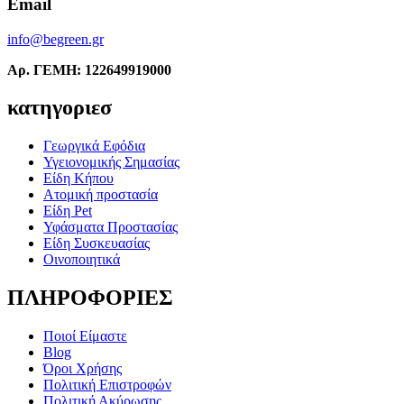
Email
info@begreen.gr
Αρ. ΓΕΜΗ: 122649919000
κατηγοριεσ
Γεωργικά Εφόδια
Υγειονομικής Σημασίας
Είδη Κήπου
Ατομική προστασία
Είδη Pet
Υφάσματα Προστασίας
Είδη Συσκευασίας
Οινοποιητικά
ΠΛΗΡΟΦΟΡΙΕΣ
Ποιοί Είμαστε
Blog
Όροι Χρήσης
Πολιτική Επιστροφών
Πολιτική Ακύρωσης