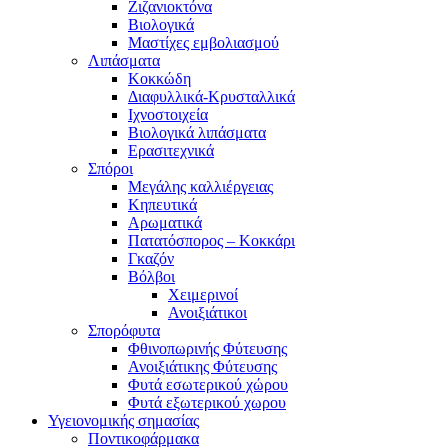
Ζιζανιοκτόνα
Βιολογικά
Μαστίχες εμβολιασμού
Λιπάσματα
Κοκκώδη
Διαφυλλικά-Κρυσταλλικά
Ιχνοστοιχεία
Βιολογικά λιπάσματα
Ερασιτεχνικά
Σπόροι
Μεγάλης καλλιέργειας
Κηπευτικά
Αρωματικά
Πατατόσπορος – Κοκκάρι
Γκαζόν
Βόλβοι
Χειμερινοί
Ανοιξιάτικοι
Σπορόφυτα
Φθινοπωρινής Φύτευσης
Ανοιξιάτικης Φύτευσης
Φυτά εσωτερικού χώρου
Φυτά εξωτερικού χωρου
Υγειονομικής σημασίας
Ποντικοφάρμακα