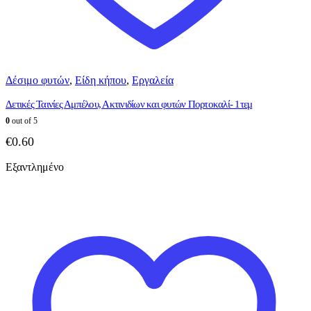
Δέσιμο φυτών
,
Είδη κήπου
,
Εργαλεία
Δετικές Ταινίες Αμπέλου, Ακτινιδίων και φυτών Πορτοκαλί- 1τεμ
0
out of 5
€
0.60
Εξαντλημένο