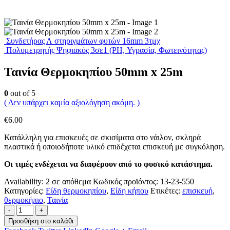
Συνδετήρας Λ στηριγμάτων φυτών 16mm 3τμχ
Πολυμετρητής Ψηφιακός 3σε1 (PH, Υγρασία, Φωτεινότητας)
Ταινία Θερμοκηπίου 50mm x 25m
0
out of 5
( Δεν υπάρχει καμία αξιολόγηση ακόμη. )
€
6.00
Κατάλληλη για επισκευές σε σκισίματα στο νάιλον, σκληρά
πλαστικά ή οποιοδήποτε υλικό επιδέχεται επισκευή με συγκόληση.
Οι τιμές ενδέχεται να διαφέρουν από το φυσικό κατάστημα.
Availability:
2 σε απόθεμα
Κωδικός προϊόντος:
13-23-550
Κατηγορίες:
Είδη θερμοκηπίου
,
Είδη κήπου
Ετικέτες:
επισκευή
,
θερμοκήπιο
,
Ταινία
-
+
Προσθήκη στο καλάθι