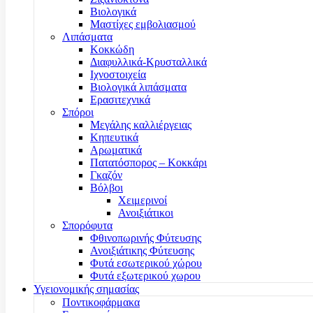
Βιολογικά
Μαστίχες εμβολιασμού
Λιπάσματα
Κοκκώδη
Διαφυλλικά-Κρυσταλλικά
Ιχνοστοιχεία
Βιολογικά λιπάσματα
Ερασιτεχνικά
Σπόροι
Μεγάλης καλλιέργειας
Κηπευτικά
Αρωματικά
Πατατόσπορος – Κοκκάρι
Γκαζόν
Βόλβοι
Χειμερινοί
Ανοιξιάτικοι
Σπορόφυτα
Φθινοπωρινής Φύτευσης
Ανοιξιάτικης Φύτευσης
Φυτά εσωτερικού χώρου
Φυτά εξωτερικού χωρου
Υγειονομικής σημασίας
Ποντικοφάρμακα