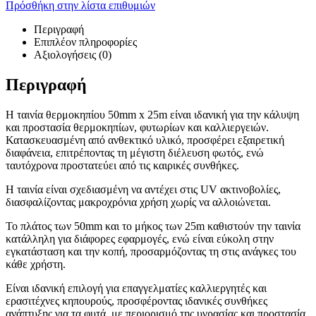
Πρόσθήκη στην λίστα επιθυμιών
Περιγραφή
Επιπλέον πληροφορίες
Αξιολογήσεις (0)
Περιγραφή
Η ταινία θερμοκηπίου 50mm x 25m είναι ιδανική για την κάλυψη
και προστασία θερμοκηπίων, φυτωρίων και καλλιεργειών.
Κατασκευασμένη από ανθεκτικό υλικό, προσφέρει εξαιρετική
διαφάνεια, επιτρέποντας τη μέγιστη διέλευση φωτός, ενώ
ταυτόχρονα προστατεύει από τις καιρικές συνθήκες.
Η ταινία είναι σχεδιασμένη να αντέχει στις UV ακτινοβολίες,
διασφαλίζοντας μακροχρόνια χρήση χωρίς να αλλοιώνεται.
Το πλάτος των 50mm και το μήκος των 25m καθιστούν την ταινία
κατάλληλη για διάφορες εφαρμογές, ενώ είναι εύκολη στην
εγκατάσταση και την κοπή, προσαρμόζοντας τη στις ανάγκες του
κάθε χρήστη.
Είναι ιδανική επιλογή για επαγγελματίες καλλιεργητές και
ερασιτέχνες κηπουρούς, προσφέροντας ιδανικές συνθήκες
ανάπτυξης για τα φυτά, με περιορισμό της υγρασίας και προστασία