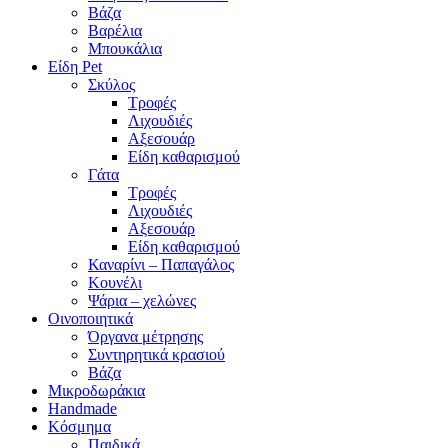
Βάζα
Βαρέλια
Μπουκάλια
Είδη Pet
Σκύλος
Τροφές
Λιχουδιές
Αξεσουάρ
Είδη καθαρισμού
Γάτα
Τροφές
Λιχουδιές
Αξεσουάρ
Είδη καθαρισμού
Καναρίνι – Παπαγάλος
Κουνέλι
Ψάρια – χελώνες
Οινοποιητικά
Όργανα μέτρησης
Συντηρητικά κρασιού
Βάζα
Μικροδωράκια
Handmade
Κόσμημα
Παιδικά