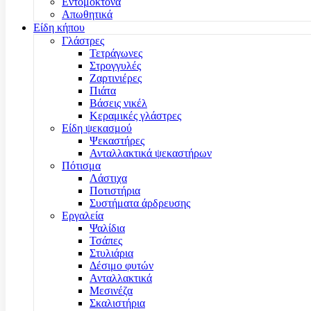
Εντομοκτόνα
Απωθητικά
Είδη κήπου
Γλάστρες
Τετράγωνες
Στρογγυλές
Ζαρτινιέρες
Πιάτα
Βάσεις νικέλ
Κεραμικές γλάστρες
Είδη ψεκασμού
Ψεκαστήρες
Ανταλλακτικά ψεκαστήρων
Πότισμα
Λάστιχα
Ποτιστήρια
Συστήματα άρδρευσης
Εργαλεία
Ψαλίδια
Τσάπες
Στυλιάρια
Δέσιμο φυτών
Ανταλλακτικά
Μεσινέζα
Σκαλιστήρια