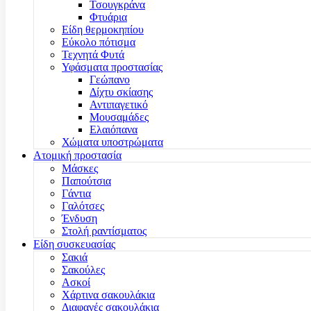
Τσουγκράνα
Φτυάρια
Είδη θερμοκηπίου
Εύκολο πότισμα
Τεχνητά Φυτά
Υφάσματα προστασίας
Γεώπανο
Δίχτυ σκίασης
Αντιπαγετικό
Μουσαμάδες
Ελαιόπανα
Χώματα υποστρώματα
Ατομική προστασία
Μάσκες
Παπούτσια
Γάντια
Γαλότσες
Ένδυση
Στολή ραντίσματος
Είδη συσκευασίας
Σακιά
Σακούλες
Ασκοί
Χάρτινα σακουλάκια
Διαφανές σακουλάκια