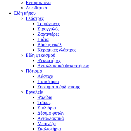
Εντομοκτόνα
Απωθητικά
Είδη κήπου
Γλάστρες
Τετράγωνες
Στρογγυλές
Ζαρτινιέρες
Πιάτα
Βάσεις νικέλ
Κεραμικές γλάστρες
Είδη ψεκασμού
Ψεκαστήρες
Ανταλλακτικά ψεκαστήρων
Πότισμα
Λάστιχα
Ποτιστήρια
Συστήματα άρδρευσης
Εργαλεία
Ψαλίδια
Τσάπες
Στυλιάρια
Δέσιμο φυτών
Ανταλλακτικά
Μεσινέζα
Σκαλιστήρια