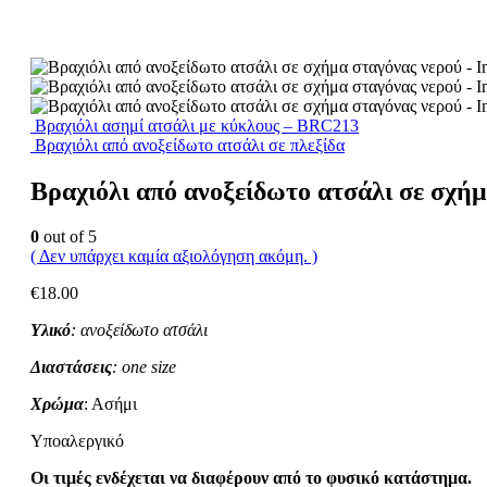
Βραχιόλι ασημί ατσάλι με κύκλους – BRC213
Βραχιόλι από ανοξείδωτο ατσάλι σε πλεξίδα
Βραχιόλι από ανοξείδωτο ατσάλι σε σχή
0
out of 5
( Δεν υπάρχει καμία αξιολόγηση ακόμη. )
€
18.00
Υλικό
: ανοξείδωτο ατσάλι
Διαστάσεις
: one size
Χρώμα
: Ασήμι
Υποαλεργικό
Οι τιμές ενδέχεται να διαφέρουν από το φυσικό κατάστημα.