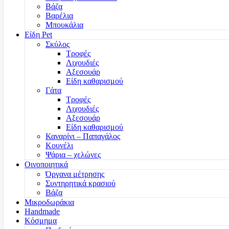
Βάζα
Βαρέλια
Μπουκάλια
Είδη Pet
Σκύλος
Τροφές
Λιχουδιές
Αξεσουάρ
Είδη καθαρισμού
Γάτα
Τροφές
Λιχουδιές
Αξεσουάρ
Είδη καθαρισμού
Καναρίνι – Παπαγάλος
Κουνέλι
Ψάρια – χελώνες
Οινοποιητικά
Όργανα μέτρησης
Συντηρητικά κρασιού
Βάζα
Μικροδωράκια
Handmade
Κόσμημα