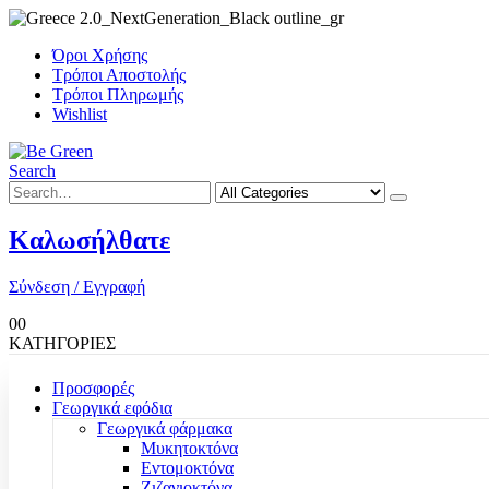
Όροι Χρήσης
Τρόποι Αποστολής
Τρόποι Πληρωμής
Wishlist
Search
Καλωσήλθατε
Σύνδεση / Εγγραφή
0
0
ΚΑΤΗΓΟΡΙΕΣ
Προσφορές
Γεωργικά εφόδια
Γεωργικά φάρμακα
Μυκητοκτόνα
Εντομοκτόνα
Ζιζανιοκτόνα