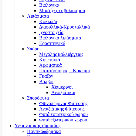
Βιολογικά
Μαστίχες εμβολιασμού
Λιπάσματα
Κοκκώδη
Διαφυλλικά-Κρυσταλλικά
Ιχνοστοιχεία
Βιολογικά λιπάσματα
Ερασιτεχνικά
Σπόροι
Μεγάλης καλλιέργειας
Κηπευτικά
Αρωματικά
Πατατόσπορος – Κοκκάρι
Γκαζόν
Βόλβοι
Χειμερινοί
Ανοιξιάτικοι
Σπορόφυτα
Φθινοπωρινής Φύτευσης
Ανοιξιάτικης Φύτευσης
Φυτά εσωτερικού χώρου
Φυτά εξωτερικού χωρου
Υγειονομικής σημασίας
Ποντικοφάρμακα