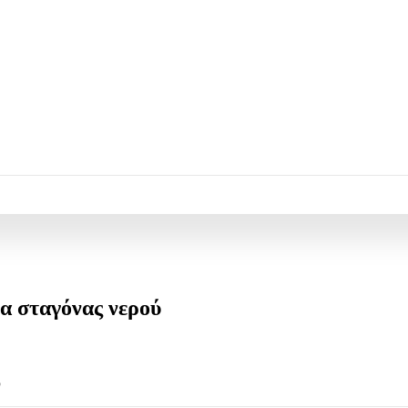
μα σταγόνας νερού
ύ