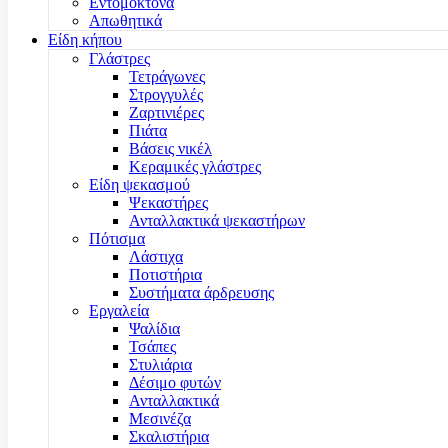
Εντομοκτόνα
Απωθητικά
Είδη κήπου
Γλάστρες
Τετράγωνες
Στρογγυλές
Ζαρτινιέρες
Πιάτα
Βάσεις νικέλ
Κεραμικές γλάστρες
Είδη ψεκασμού
Ψεκαστήρες
Ανταλλακτικά ψεκαστήρων
Πότισμα
Λάστιχα
Ποτιστήρια
Συστήματα άρδρευσης
Εργαλεία
Ψαλίδια
Τσάπες
Στυλιάρια
Δέσιμο φυτών
Ανταλλακτικά
Μεσινέζα
Σκαλιστήρια