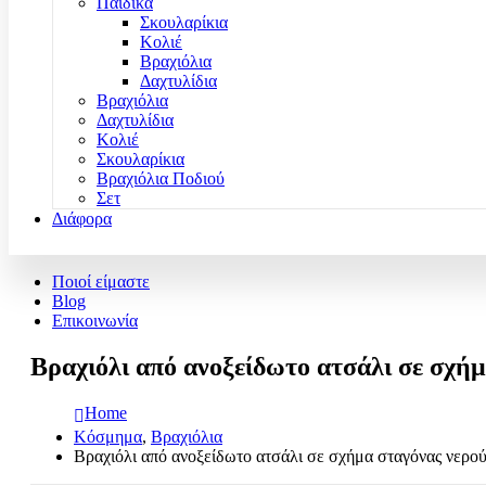
Παιδικά
Σκουλαρίκια
Κολιέ
Βραχιόλια
Δαχτυλίδια
Βραχιόλια
Δαχτυλίδια
Κολιέ
Σκουλαρίκια
Βραχιόλια Ποδιού
Σετ
Διάφορα
Ποιοί είμαστε
Blog
Επικοινωνία
Βραχιόλι από ανοξείδωτο ατσάλι σε σχή
Home
Κόσμημα
,
Βραχιόλια
Βραχιόλι από ανοξείδωτο ατσάλι σε σχήμα σταγόνας νερο