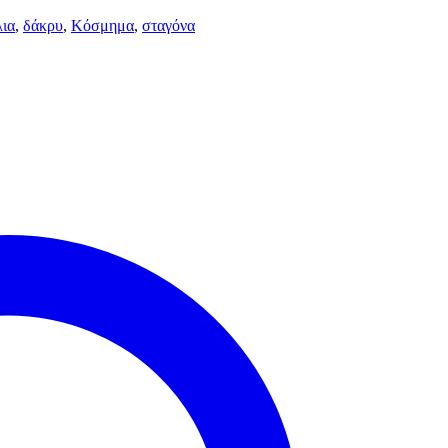
λια
,
δάκρυ
,
Κόσμημα
,
σταγόνα