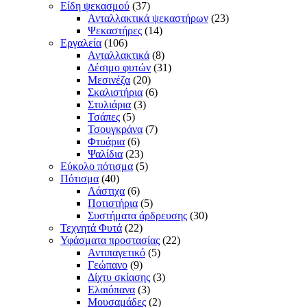
Είδη ψεκασμού
(37)
Ανταλλακτικά ψεκαστήρων
(23)
Ψεκαστήρες
(14)
Εργαλεία
(106)
Ανταλλακτικά
(8)
Δέσιμο φυτών
(31)
Μεσινέζα
(20)
Σκαλιστήρια
(6)
Στυλιάρια
(3)
Τσάπες
(5)
Τσουγκράνα
(7)
Φτυάρια
(6)
Ψαλίδια
(23)
Εύκολο πότισμα
(5)
Πότισμα
(40)
Λάστιχα
(6)
Ποτιστήρια
(5)
Συστήματα άρδρευσης
(30)
Τεχνητά Φυτά
(22)
Υφάσματα προστασίας
(22)
Αντιπαγετικό
(5)
Γεώπανο
(9)
Δίχτυ σκίασης
(3)
Ελαιόπανα
(3)
Μουσαμάδες
(2)