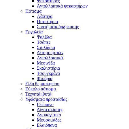
Ψεκαστήρες
Ανταλλακτικά ψεκαστήρων
Πότισμα
Λάστιχα
Ποτιστήρια
Συστήματα άρδρευσης
Εργαλεία
Ψαλίδια
Τσάπες
Στυλιάρια
Δέσιμο φυτών
Ανταλλακτικά
Μεσινέζα
Σκαλιστήρια
Τσουγκράνα
Φτυάρια
Είδη θερμοκηπίου
Εύκολο πότισμα
Τεχνητά Φυτά
Υφάσματα προστασίας
Γεώπανο
Δίχτυ σκίασης
Αντιπαγετικό
Μουσαμάδες
Ελαιόπανα