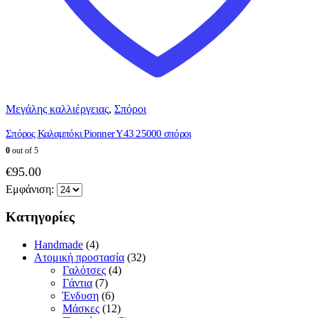
Μεγάλης καλλιέργειας
,
Σπόροι
Σπόρος Καλαμπόκι Pionner Y43 25000 σπόροι
0
out of 5
€
95.00
Εμφάνιση:
Κατηγορίες
Handmade
(4)
Ατομική προστασία
(32)
Γαλότσες
(4)
Γάντια
(7)
Ένδυση
(6)
Μάσκες
(12)