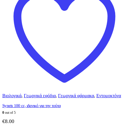
Βιολογικά
,
Γεωργικά εφόδια
,
Γεωργικά φάρμακα
,
Εντομοκτόνα
Syneis 100 cc, ιδανικό για την τούτα
0
out of 5
€
8.00