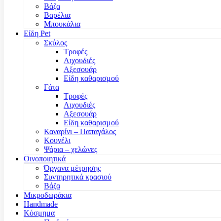
Βάζα
Βαρέλια
Μπουκάλια
Είδη Pet
Σκύλος
Τροφές
Λιχουδιές
Αξεσουάρ
Είδη καθαρισμού
Γάτα
Τροφές
Λιχουδιές
Αξεσουάρ
Είδη καθαρισμού
Καναρίνι – Παπαγάλος
Κουνέλι
Ψάρια – χελώνες
Οινοποιητικά
Όργανα μέτρησης
Συντηρητικά κρασιού
Βάζα
Μικροδωράκια
Handmade
Κόσμημα