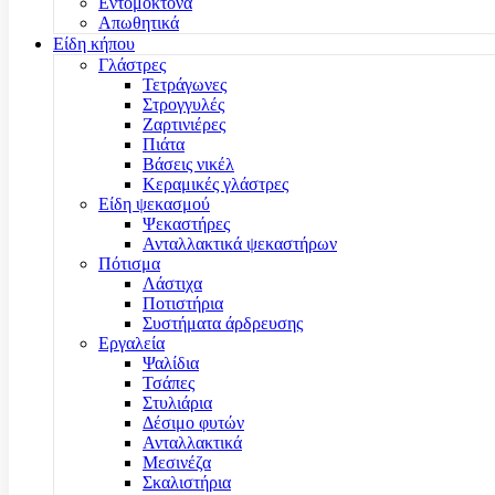
Εντομοκτόνα
Απωθητικά
Είδη κήπου
Γλάστρες
Τετράγωνες
Στρογγυλές
Ζαρτινιέρες
Πιάτα
Βάσεις νικέλ
Κεραμικές γλάστρες
Είδη ψεκασμού
Ψεκαστήρες
Ανταλλακτικά ψεκαστήρων
Πότισμα
Λάστιχα
Ποτιστήρια
Συστήματα άρδρευσης
Εργαλεία
Ψαλίδια
Τσάπες
Στυλιάρια
Δέσιμο φυτών
Ανταλλακτικά
Μεσινέζα
Σκαλιστήρια