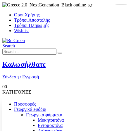
Όροι Χρήσης
Τρόποι Αποστολής
Τρόποι Πληρωμής
Wishlist
Search
Καλωσήλθατε
Σύνδεση / Εγγραφή
0
0
ΚΑΤΗΓΟΡΙΕΣ
Προσφορές
Γεωργικά εφόδια
Γεωργικά φάρμακα
Μυκητοκτόνα
Εντομοκτόνα
Ζιζανιοκτόνα