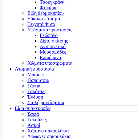
Τσουγκράνα
Φτυάρια
Είδη θερμοκηπίου
Εύκολο πότισμα
Τεχνητά Φυτά
Υφάσματα προστασίας
Γεώπανο
Δίχτυ σκίασης
Αντιπαγετικό
Μουσαμάδες
Ελαιόπανα
Χώματα υποστρώματα
Ατομική προστασία
Μάσκες
Παπούτσια
Γάντια
Γαλότσες
Ένδυση
Στολή ραντίσματος
Είδη συσκευασίας
Σακιά
Σακούλες
Ασκοί
Χάρτινα σακουλάκια
Διαφανές σακουλάκια