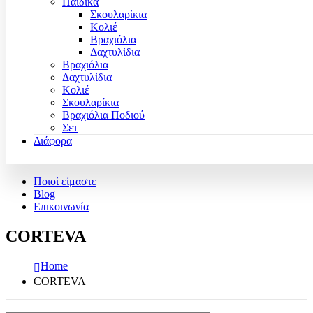
Παιδικά
Σκουλαρίκια
Κολιέ
Βραχιόλια
Δαχτυλίδια
Βραχιόλια
Δαχτυλίδια
Κολιέ
Σκουλαρίκια
Βραχιόλια Ποδιού
Σετ
Διάφορα
Ποιοί είμαστε
Blog
Επικοινωνία
CORTEVA
Home
CORTEVA