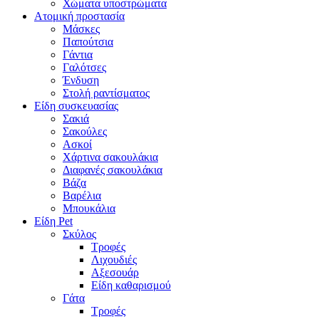
Χώματα υποστρώματα
Ατομική προστασία
Μάσκες
Παπούτσια
Γάντια
Γαλότσες
Ένδυση
Στολή ραντίσματος
Είδη συσκευασίας
Σακιά
Σακούλες
Ασκοί
Χάρτινα σακουλάκια
Διαφανές σακουλάκια
Βάζα
Βαρέλια
Μπουκάλια
Είδη Pet
Σκύλος
Τροφές
Λιχουδιές
Αξεσουάρ
Είδη καθαρισμού
Γάτα
Τροφές