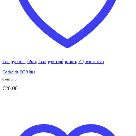
Γεωργικά εφόδια
,
Γεωργικά φάρμακα
,
Ζιζανιοκτόνα
Codacide EC 3 litra
0
out of 5
€
20.00