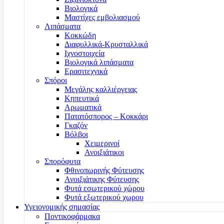
Βιολογικά
Μαστίχες εμβολιασμού
Λιπάσματα
Κοκκώδη
Διαφυλλικά-Κρυσταλλικά
Ιχνοστοιχεία
Βιολογικά λιπάσματα
Ερασιτεχνικά
Σπόροι
Μεγάλης καλλιέργειας
Κηπευτικά
Αρωματικά
Πατατόσπορος – Κοκκάρι
Γκαζόν
Βόλβοι
Χειμερινοί
Ανοιξιάτικοι
Σπορόφυτα
Φθινοπωρινής Φύτευσης
Ανοιξιάτικης Φύτευσης
Φυτά εσωτερικού χώρου
Φυτά εξωτερικού χωρου
Υγειονομικής σημασίας
Ποντικοφάρμακα