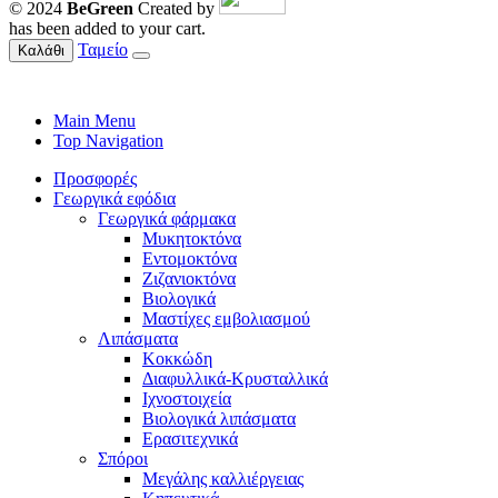
© 2024
BeGreen
Created by
has been added to your cart.
Ταμείο
Καλάθι
Main Menu
Top Navigation
Προσφορές
Γεωργικά εφόδια
Γεωργικά φάρμακα
Μυκητοκτόνα
Εντομοκτόνα
Ζιζανιοκτόνα
Βιολογικά
Μαστίχες εμβολιασμού
Λιπάσματα
Κοκκώδη
Διαφυλλικά-Κρυσταλλικά
Ιχνοστοιχεία
Βιολογικά λιπάσματα
Ερασιτεχνικά
Σπόροι
Μεγάλης καλλιέργειας