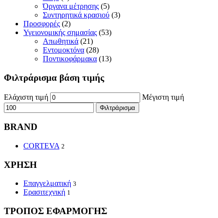
Όργανα μέτρησης
(5)
Συντηρητικά κρασιού
(3)
Προσφορές
(2)
Υγειονομικής σημασίας
(53)
Απωθητικά
(21)
Εντομοκτόνα
(28)
Ποντικοφάρμακα
(13)
Φιλτράρισμα βάση τιμής
Ελάχιστη τιμή
Μέγιστη τιμή
Φιλτράρισμα
BRAND
CORTEVA
2
ΧΡΗΣΗ
Επαγγελματική
3
Ερασιτεχνική
1
ΤΡΟΠΟΣ ΕΦΑΡΜΟΓΗΣ