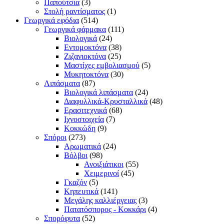
Παπούτσια
(3)
Στολή ραντίσματος
(1)
Γεωργικά εφόδια
(514)
Γεωργικά φάρμακα
(111)
Βιολογικά
(24)
Εντομοκτόνα
(38)
Ζιζανιοκτόνα
(25)
Μαστίχες εμβολιασμού
(5)
Μυκητοκτόνα
(30)
Λιπάσματα
(87)
Βιολογικά λιπάσματα
(24)
Διαφυλλικά-Κρυσταλλικά
(48)
Ερασιτεχνικά
(68)
Ιχνοστοιχεία
(7)
Κοκκώδη
(9)
Σπόροι
(273)
Αρωματικά
(24)
Βόλβοι
(98)
Ανοιξιάτικοι
(55)
Χειμερινοί
(45)
Γκαζόν
(5)
Κηπευτικά
(141)
Μεγάλης καλλιέργειας
(3)
Πατατόσπορος - Κοκκάρι
(4)
Σπορόφυτα
(52)