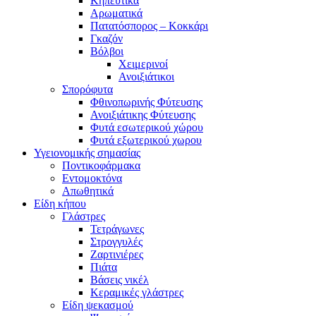
Κηπευτικά
Αρωματικά
Πατατόσπορος – Κοκκάρι
Γκαζόν
Βόλβοι
Χειμερινοί
Ανοιξιάτικοι
Σπορόφυτα
Φθινοπωρινής Φύτευσης
Ανοιξιάτικης Φύτευσης
Φυτά εσωτερικού χώρου
Φυτά εξωτερικού χωρου
Υγειονομικής σημασίας
Ποντικοφάρμακα
Εντομοκτόνα
Απωθητικά
Είδη κήπου
Γλάστρες
Τετράγωνες
Στρογγυλές
Ζαρτινιέρες
Πιάτα
Βάσεις νικέλ
Κεραμικές γλάστρες
Είδη ψεκασμού