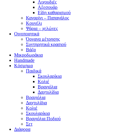
Λιχουδιές
Αξεσουάρ
Είδη καθαρισμού
Καναρίνι – Παπαγάλος
Κουνέλι
Ψάρια – χελώνες
Οινοποιητικά
Όργανα μέτρησης
Συντηρητικά κρασιού
Βάζα
Μικροδωράκια
Handmade
Κόσμημα
Παιδικά
Σκουλαρίκια
Κολιέ
Βραχιόλια
Δαχτυλίδια
Βραχιόλια
Δαχτυλίδια
Κολιέ
Σκουλαρίκια
Βραχιόλια Ποδιού
Σετ
Διάφορα