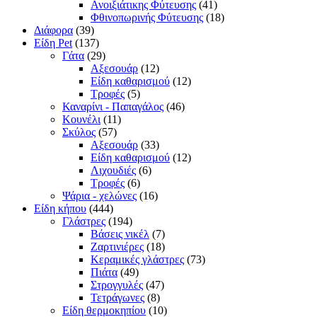
Ανοιξιάτικης Φύτευσης
(41)
Φθινοπωρινής Φύτευσης
(18)
Διάφορα
(39)
Είδη Pet
(137)
Γάτα
(29)
Αξεσουάρ
(12)
Είδη καθαρισμού
(12)
Τροφές
(5)
Καναρίνι - Παπαγάλος
(46)
Κουνέλι
(11)
Σκύλος
(57)
Αξεσουάρ
(33)
Είδη καθαρισμού
(12)
Λιχουδιές
(6)
Τροφές
(6)
Ψάρια - χελώνες
(16)
Είδη κήπου
(444)
Γλάστρες
(194)
Βάσεις νικέλ
(7)
Ζαρτινιέρες
(18)
Κεραμικές γλάστρες
(73)
Πιάτα
(49)
Στρογγυλές
(47)
Τετράγωνες
(8)
Είδη θερμοκηπίου
(10)