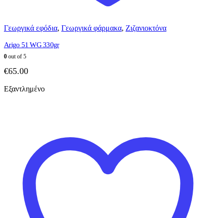
Γεωργικά εφόδια
,
Γεωργικά φάρμακα
,
Ζιζανιοκτόνα
Arigo 51 WG 330gr
0
out of 5
€
65.00
Εξαντλημένο