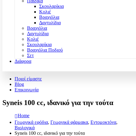
Παιδικά
Σκουλαρίκια
Κολιέ
Βραχιόλια
Δαχτυλίδια
Βραχιόλια
Δαχτυλίδια
Κολιέ
Σκουλαρίκια
Βραχιόλια Ποδιού
Σετ
Διάφορα
Ποιοί είμαστε
Blog
Επικοινωνία
Syneis 100 cc, ιδανικό για την τούτα
Home
Γεωργικά εφόδια
,
Γεωργικά φάρμακα
,
Εντομοκτόνα
,
Βιολογικά
Syneis 100 cc, ιδανικό για την τούτα