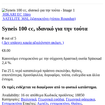
HIKARI EC 1litro
SATELITE 36SL ζιζανιοκτόνο (τύπου Roundup)
Syneis 100 cc, ιδανικό για την τούτα
0
out of 5
( Δεν υπάρχει καμία αξιολόγηση ακόμη. )
€
8.00
Καινοτόμο εντομοκτόνο με την σύχρονη δραστική ουσία Spinosad
2,4 %.
Για 25 L νερό καταπολεμά πράσινο σκουλήκι, θρίπες,
σποντόπτερα, δροσόφυλλα, δορυφόρο, τούτα, ευδεμίδα και άλλα
έντομα.
Οι τιμές ενδέχεται να διαφέρουν από το φυσικό κατάστημα.
Availability:
16 σε απόθεμα
Κωδικός προϊόντος:
18850
Κατηγορίες:
Βιολογικά
,
Γεωργικά εφόδια
,
Γεωργικά φάρμακα
,
Εντομοκτόνα
Ετικέτες:
Αμπέλι
,
εντομοκτόνο
,
Θρίπες
,