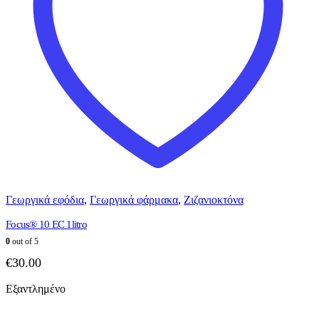
Γεωργικά εφόδια
,
Γεωργικά φάρμακα
,
Ζιζανιοκτόνα
Focus® 10 EC 1litro
0
out of 5
€
30.00
Εξαντλημένο