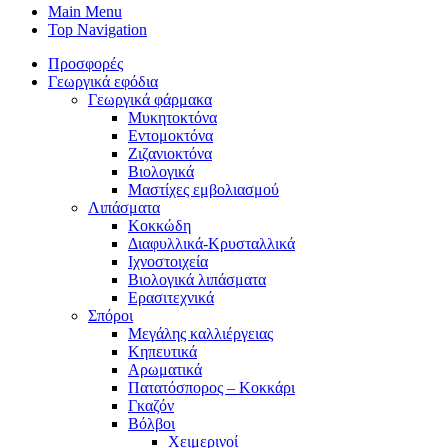
Main Menu
Top Navigation
Προσφορές
Γεωργικά εφόδια
Γεωργικά φάρμακα
Μυκητοκτόνα
Εντομοκτόνα
Ζιζανιοκτόνα
Βιολογικά
Μαστίχες εμβολιασμού
Λιπάσματα
Κοκκώδη
Διαφυλλικά-Κρυσταλλικά
Ιχνοστοιχεία
Βιολογικά λιπάσματα
Ερασιτεχνικά
Σπόροι
Μεγάλης καλλιέργειας
Κηπευτικά
Αρωματικά
Πατατόσπορος – Κοκκάρι
Γκαζόν
Βόλβοι
Χειμερινοί