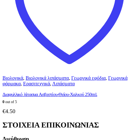
Βιολογικά
,
Βιολογικά λιπάσματα
,
Γεωργικά εφόδια
,
Γεωργικά
φάρμακα
,
Ερασιτεχνικά
,
Λιπάσματα
Διαφυλλικό λίπασμα Ασβεστίου-Θείου-Χαλκού 250ml.
0
out of 5
€
4.50
ΣΤΟΙΧΕΙΑ ΕΠΙΚΟΙΝΩΝΙΑΣ
Διεύθυνση