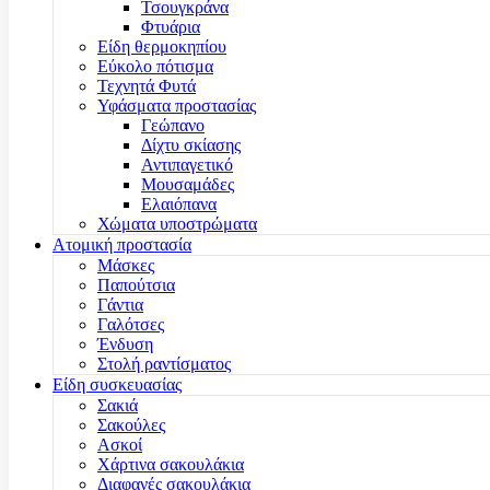
Τσουγκράνα
Φτυάρια
Είδη θερμοκηπίου
Εύκολο πότισμα
Τεχνητά Φυτά
Υφάσματα προστασίας
Γεώπανο
Δίχτυ σκίασης
Αντιπαγετικό
Μουσαμάδες
Ελαιόπανα
Χώματα υποστρώματα
Ατομική προστασία
Μάσκες
Παπούτσια
Γάντια
Γαλότσες
Ένδυση
Στολή ραντίσματος
Είδη συσκευασίας
Σακιά
Σακούλες
Ασκοί
Χάρτινα σακουλάκια
Διαφανές σακουλάκια