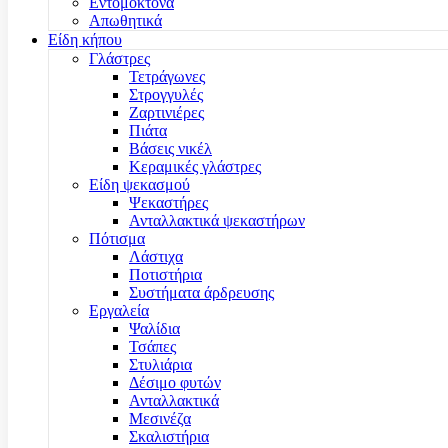
Εντομοκτόνα
Απωθητικά
Είδη κήπου
Γλάστρες
Τετράγωνες
Στρογγυλές
Ζαρτινιέρες
Πιάτα
Βάσεις νικέλ
Κεραμικές γλάστρες
Είδη ψεκασμού
Ψεκαστήρες
Ανταλλακτικά ψεκαστήρων
Πότισμα
Λάστιχα
Ποτιστήρια
Συστήματα άρδρευσης
Εργαλεία
Ψαλίδια
Τσάπες
Στυλιάρια
Δέσιμο φυτών
Ανταλλακτικά
Μεσινέζα
Σκαλιστήρια