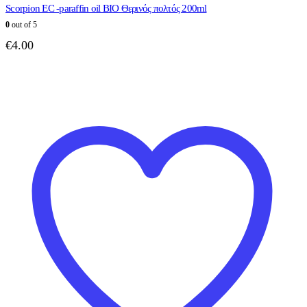
Scorpion EC -paraffin oil BIO Θερινός πολτός 200ml
0
out of 5
€
4.00