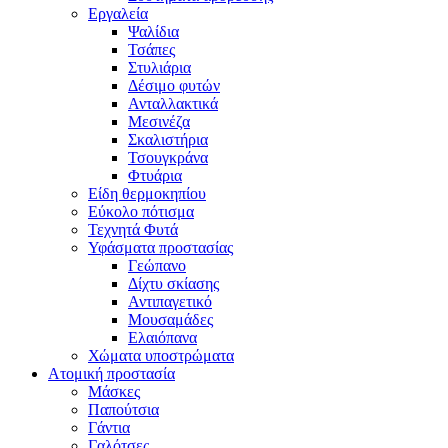
Εργαλεία
Ψαλίδια
Τσάπες
Στυλιάρια
Δέσιμο φυτών
Ανταλλακτικά
Μεσινέζα
Σκαλιστήρια
Τσουγκράνα
Φτυάρια
Είδη θερμοκηπίου
Εύκολο πότισμα
Τεχνητά Φυτά
Υφάσματα προστασίας
Γεώπανο
Δίχτυ σκίασης
Αντιπαγετικό
Μουσαμάδες
Ελαιόπανα
Χώματα υποστρώματα
Ατομική προστασία
Μάσκες
Παπούτσια
Γάντια
Γαλότσες