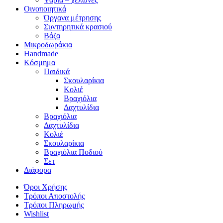
Οινοποιητικά
Όργανα μέτρησης
Συντηρητικά κρασιού
Βάζα
Μικροδωράκια
Handmade
Κόσμημα
Παιδικά
Σκουλαρίκια
Κολιέ
Βραχιόλια
Δαχτυλίδια
Βραχιόλια
Δαχτυλίδια
Κολιέ
Σκουλαρίκια
Βραχιόλια Ποδιού
Σετ
Διάφορα
Όροι Χρήσης
Τρόποι Αποστολής
Τρόποι Πληρωμής
Wishlist