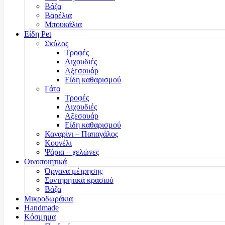
Βάζα
Βαρέλια
Μπουκάλια
Είδη Pet
Σκύλος
Τροφές
Λιχουδιές
Αξεσουάρ
Είδη καθαρισμού
Γάτα
Τροφές
Λιχουδιές
Αξεσουάρ
Είδη καθαρισμού
Καναρίνι – Παπαγάλος
Κουνέλι
Ψάρια – χελώνες
Οινοποιητικά
Όργανα μέτρησης
Συντηρητικά κρασιού
Βάζα
Μικροδωράκια
Handmade
Κόσμημα