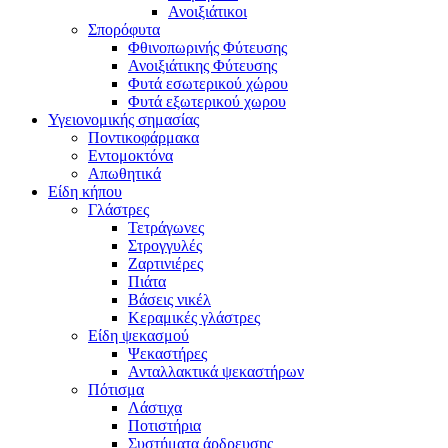
Ανοιξιάτικοι
Σπορόφυτα
Φθινοπωρινής Φύτευσης
Ανοιξιάτικης Φύτευσης
Φυτά εσωτερικού χώρου
Φυτά εξωτερικού χωρου
Υγειονομικής σημασίας
Ποντικοφάρμακα
Εντομοκτόνα
Απωθητικά
Είδη κήπου
Γλάστρες
Τετράγωνες
Στρογγυλές
Ζαρτινιέρες
Πιάτα
Βάσεις νικέλ
Κεραμικές γλάστρες
Είδη ψεκασμού
Ψεκαστήρες
Ανταλλακτικά ψεκαστήρων
Πότισμα
Λάστιχα
Ποτιστήρια
Συστήματα άρδρευσης