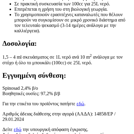
Σε πρακτική συσκευασία των 100cc για 25L νερό.
Επιτρέπεται η χρήση του στη βιολογική γεωργία.
Το χρησιμοποιούν ερασιτέχνες καταναλωτές που θέλουν
μπορούν να συγκομίσουν σε μικρό χρονικό διάστημα από
τον τελευταίο ψεκασμό (3-14 ημέρες ανάλογα με την
καλλιέργεια).
Δοσολογία:
2
1,5 – 4 ml σκευάσματος σε 1L νερό ανά 10 m
ανάλογα με τον
στόχο ή όλο το μπουκάλι (100cc) σε 25L νερό.
Εγγυημένη σύνθεση:
Spinosad 2,4% β/ο
Βοηθητικές ουσίες: 97,2% β/β
Για την ετικέτα του προϊόντος πατήστε
εδώ
.
Αριθμός άδειας διάθεσης στην αγορά (ΑΑΔΑ): 14858/ΕΡ /
29.01.2024
Δείτε
εδώ
την υπουργική απόφαση έγκρισης.