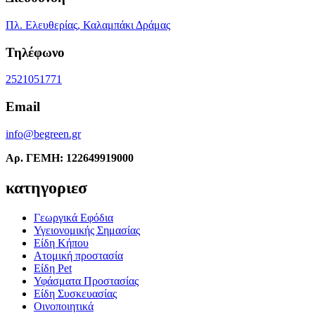
Πλ. Ελευθερίας, Καλαμπάκι Δράμας
Τηλέφωνο
2521051771
Email
info@begreen.gr
Αρ. ΓΕΜΗ: 122649919000
κατηγοριεσ
Γεωργικά Εφόδια
Υγειονομικής Σημασίας
Είδη Κήπου
Ατομική προστασία
Είδη Pet
Υφάσματα Προστασίας
Είδη Συσκευασίας
Οινοποιητικά