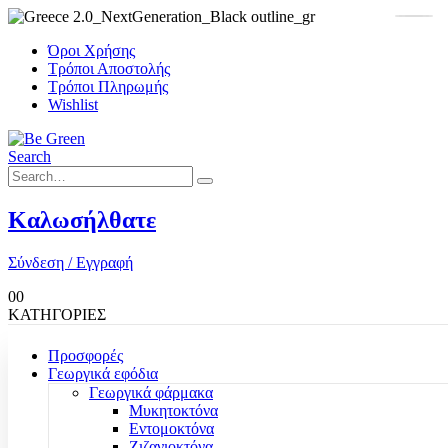
Όροι Χρήσης
Τρόποι Αποστολής
Τρόποι Πληρωμής
Wishlist
Search
Καλωσήλθατε
Σύνδεση / Εγγραφή
0
0
ΚΑΤΗΓΟΡΙΕΣ
Προσφορές
Γεωργικά εφόδια
Γεωργικά φάρμακα
Μυκητοκτόνα
Εντομοκτόνα
Ζιζανιοκτόνα