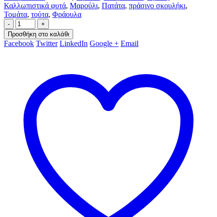
Καλλωπιστικά φυτά
,
Μαρούλι
,
Πατάτα
,
πράσινο σκουλήκι
,
Τομάτα
,
τούτα
,
Φράουλα
-
+
Προσθήκη στο καλάθι
Facebook
Twitter
LinkedIn
Google +
Email