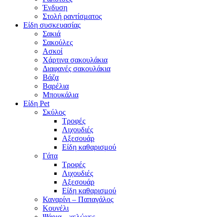
Ένδυση
Στολή ραντίσματος
Είδη συσκευασίας
Σακιά
Σακούλες
Ασκοί
Χάρτινα σακουλάκια
Διαφανές σακουλάκια
Βάζα
Βαρέλια
Μπουκάλια
Είδη Pet
Σκύλος
Τροφές
Λιχουδιές
Αξεσουάρ
Είδη καθαρισμού
Γάτα
Τροφές
Λιχουδιές
Αξεσουάρ
Είδη καθαρισμού
Καναρίνι – Παπαγάλος
Κουνέλι
Ψάρια – χελώνες