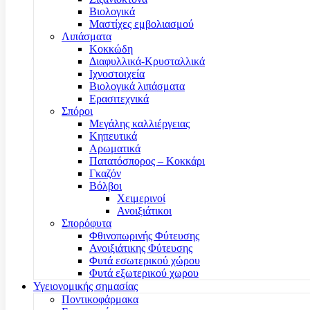
Βιολογικά
Μαστίχες εμβολιασμού
Λιπάσματα
Κοκκώδη
Διαφυλλικά-Κρυσταλλικά
Ιχνοστοιχεία
Βιολογικά λιπάσματα
Ερασιτεχνικά
Σπόροι
Μεγάλης καλλιέργειας
Κηπευτικά
Αρωματικά
Πατατόσπορος – Κοκκάρι
Γκαζόν
Βόλβοι
Χειμερινοί
Ανοιξιάτικοι
Σπορόφυτα
Φθινοπωρινής Φύτευσης
Ανοιξιάτικης Φύτευσης
Φυτά εσωτερικού χώρου
Φυτά εξωτερικού χωρου
Υγειονομικής σημασίας
Ποντικοφάρμακα