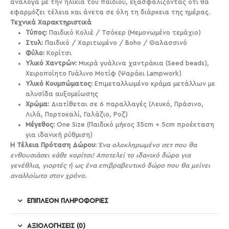
ανάλογα με την ηλικία του παιδιού, εξασφαλίζοντας ότι θα
εφαρμόζει τέλεια και άνετα σε όλη τη διάρκεια της ημέρας.
Τεχνικά Χαρακτηριστικά
Τύπος:
Παιδικό Κολιέ / Τσόκερ (Μεμονωμένο τεμάχιο)
Στυλ:
Παιδικό / Χαριτωμένο / Boho / Θαλασσινό
Φύλο:
Κορίτσι
Υλικό Χαντρών:
Μικρά γυάλινα χαντράκια (Seed beads),
Χειροποίητο Γυάλινο Μοτίφ (Ψαράκι Lampwork)
Υλικό Κουμπώματος:
Επιμεταλλωμένο κράμα μετάλλων με
αλυσίδα αυξομείωσης
Χρώμα:
Διατίθεται σε 6 παραλλαγές (Λευκό, Πράσινο,
Λιλά, Πορτοκαλί, Γαλάζιο, Ροζ)
Μέγεθος:
One Size (Παιδικό μήκος 35cm + 5cm προέκταση
για ιδανική ρύθμιση)
Η Τέλεια Πρόταση Δώρου:
Ένα ολοκληρωμένο σετ που θα
ενθουσιάσει κάθε κορίτσι! Αποτελεί το ιδανικό δώρο για
γενέθλια, γιορτές ή ως ένα επιβραβευτικό δώρο που θα μείνει
αναλλοίωτο στον χρόνο.
ΕΠΙΠΛΈΟΝ ΠΛΗΡΟΦΟΡΊΕΣ
ΑΞΙΟΛΟΓΉΣΕΙΣ (0)