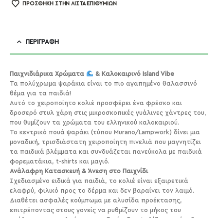
ΠΡΌΣΘΉΚΗ ΣΤΗΝ ΛΊΣΤΑ ΕΠΙΘΥΜΙΏΝ
ΠΕΡΙΓΡΑΦΉ
Παιχνιδιάρικα Χρώματα
& Καλοκαιρινό Island Vibe
Τα πολύχρωμα ψαράκια είναι το πιο αγαπημένο θαλασσινό
θέμα για τα παιδιά!
Αυτό το χειροποίητο κολιέ προσφέρει ένα φρέσκο και
δροσερό στυλ χάρη στις μικροσκοπικές γυάλινες χάντρες του,
που θυμίζουν τα χρώματα του ελληνικού καλοκαιριού.
Το κεντρικό πουά ψαράκι (τύπου Murano/Lampwork) δίνει μια
μοναδική, τρισδιάστατη χειροποίητη πινελιά που μαγνητίζει
τα παιδικά βλέμματα και συνδυάζεται πανεύκολα με παιδικά
φορεματάκια, t-shirts και μαγιό.
Ανάλαφρη Κατασκευή & Άνεση στο Παιχνίδι
Σχεδιασμένο ειδικά για παιδιά, το κολιέ είναι εξαιρετικά
ελαφρύ, φιλικό προς το δέρμα και δεν βαραίνει τον λαιμό.
Διαθέτει ασφαλές κούμπωμα με αλυσίδα προέκτασης,
επιτρέποντας στους γονείς να ρυθμίζουν το μήκος του