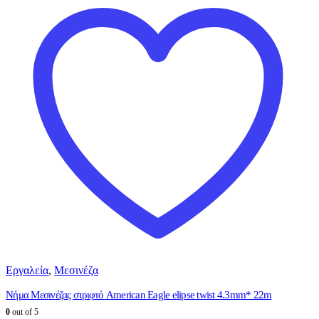
Εργαλεία
,
Μεσινέζα
Νήμα Μεσινέζας στριφτό American Eagle elipse twist 4.3mm* 22m
0
out of 5