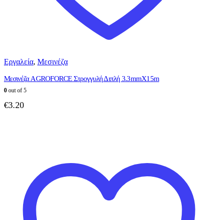
Εργαλεία
,
Μεσινέζα
Μεσινέζα AGROFORCE Στρογγυλή Διπλή 3.3mmX15m
0
out of 5
€
3.20