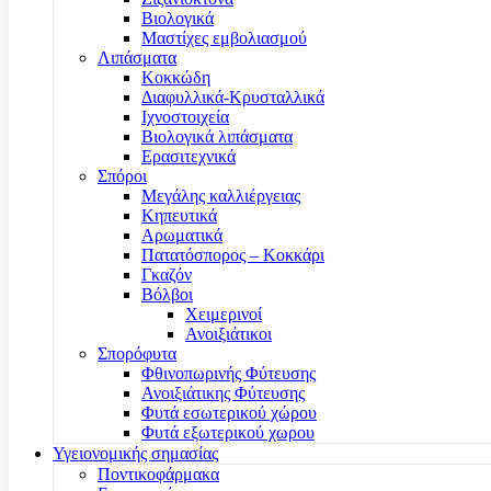
Βιολογικά
Μαστίχες εμβολιασμού
Λιπάσματα
Κοκκώδη
Διαφυλλικά-Κρυσταλλικά
Ιχνοστοιχεία
Βιολογικά λιπάσματα
Ερασιτεχνικά
Σπόροι
Μεγάλης καλλιέργειας
Κηπευτικά
Αρωματικά
Πατατόσπορος – Κοκκάρι
Γκαζόν
Βόλβοι
Χειμερινοί
Ανοιξιάτικοι
Σπορόφυτα
Φθινοπωρινής Φύτευσης
Ανοιξιάτικης Φύτευσης
Φυτά εσωτερικού χώρου
Φυτά εξωτερικού χωρου
Υγειονομικής σημασίας
Ποντικοφάρμακα