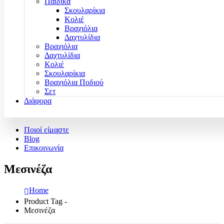
Παιδικά
Σκουλαρίκια
Κολιέ
Βραχιόλια
Δαχτυλίδια
Βραχιόλια
Δαχτυλίδια
Κολιέ
Σκουλαρίκια
Βραχιόλια Ποδιού
Σετ
Διάφορα
Ποιοί είμαστε
Blog
Επικοινωνία
Μεσινέζα
Home
Product Tag -
Μεσινέζα