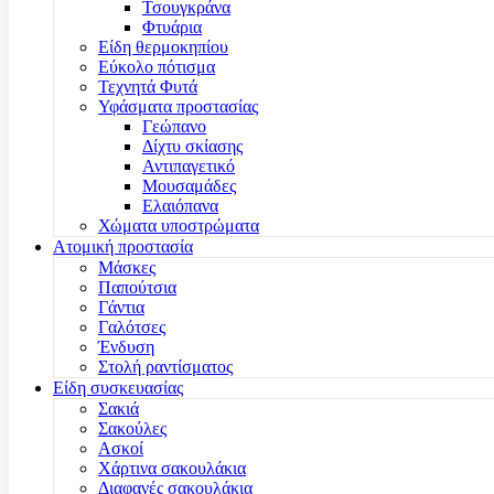
Τσουγκράνα
Φτυάρια
Είδη θερμοκηπίου
Εύκολο πότισμα
Τεχνητά Φυτά
Υφάσματα προστασίας
Γεώπανο
Δίχτυ σκίασης
Αντιπαγετικό
Μουσαμάδες
Ελαιόπανα
Χώματα υποστρώματα
Ατομική προστασία
Μάσκες
Παπούτσια
Γάντια
Γαλότσες
Ένδυση
Στολή ραντίσματος
Είδη συσκευασίας
Σακιά
Σακούλες
Ασκοί
Χάρτινα σακουλάκια
Διαφανές σακουλάκια