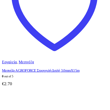
Εργαλεία
,
Μεσινέζα
Μεσινέζα AGROFORCE Στρογγυλή Διπλή 3.0mmX15m
0
out of 5
€
2.70