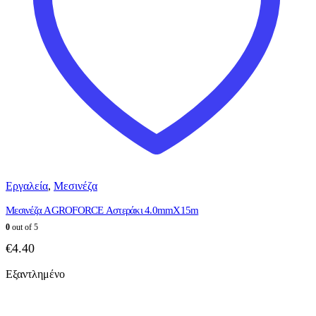
Εργαλεία
,
Μεσινέζα
Μεσινέζα AGROFORCE Αστεράκι 4.0mmX15m
0
out of 5
€
4.40
Εξαντλημένο