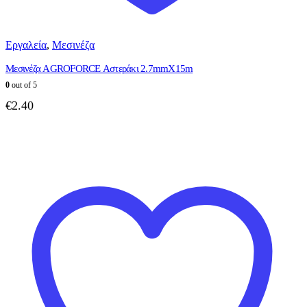
Εργαλεία
,
Μεσινέζα
Μεσινέζα AGROFORCE Αστεράκι 2.7mmX15m
0
out of 5
€
2.40