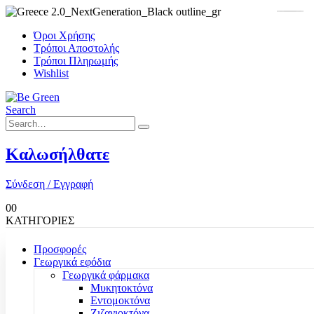
Όροι Χρήσης
Τρόποι Αποστολής
Τρόποι Πληρωμής
Wishlist
Search
Καλωσήλθατε
Σύνδεση / Εγγραφή
0
0
ΚΑΤΗΓΟΡΙΕΣ
Προσφορές
Γεωργικά εφόδια
Γεωργικά φάρμακα
Μυκητοκτόνα
Εντομοκτόνα
Ζιζανιοκτόνα