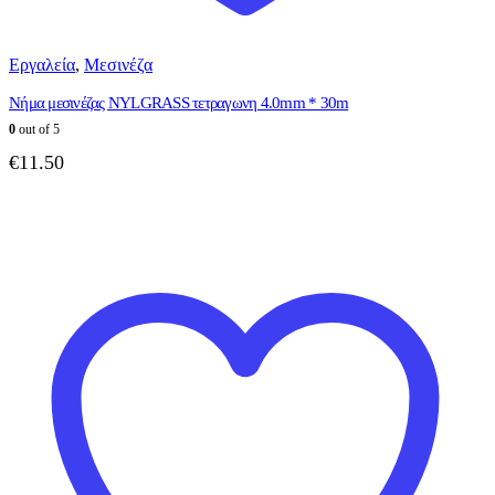
Εργαλεία
,
Μεσινέζα
Νήμα μεσινέζας NYLGRASS τετραγωνη 4.0mm * 30m
0
out of 5
€
11.50