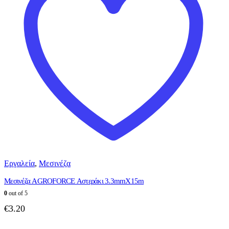
Εργαλεία
,
Μεσινέζα
Μεσινέζα AGROFORCE Αστεράκι 3.3mmX15m
0
out of 5
€
3.20