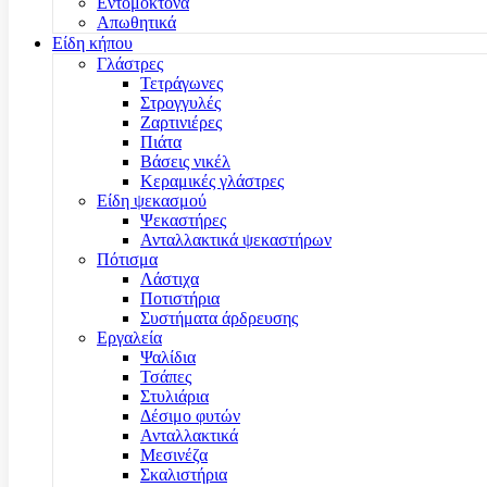
Εντομοκτόνα
Απωθητικά
Είδη κήπου
Γλάστρες
Τετράγωνες
Στρογγυλές
Ζαρτινιέρες
Πιάτα
Βάσεις νικέλ
Κεραμικές γλάστρες
Είδη ψεκασμού
Ψεκαστήρες
Ανταλλακτικά ψεκαστήρων
Πότισμα
Λάστιχα
Ποτιστήρια
Συστήματα άρδρευσης
Εργαλεία
Ψαλίδια
Τσάπες
Στυλιάρια
Δέσιμο φυτών
Ανταλλακτικά
Μεσινέζα
Σκαλιστήρια