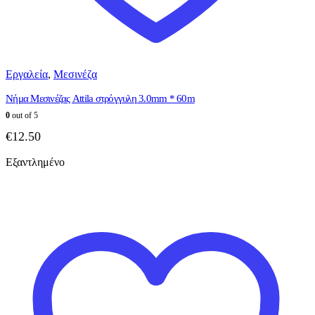
Εργαλεία
,
Μεσινέζα
Νήμα Μεσινέζας Attila στρόγγυλη 3.0mm * 60m
0
out of 5
€
12.50
Εξαντλημένο