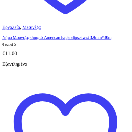
Εργαλεία
,
Μεσινέζα
Νήμα Μεσινέζας στριφτό American Eagle elipse twist 3.9mm*30m
0
out of 5
€
11.00
Εξαντλημένο