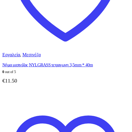
Εργαλεία
,
Μεσινέζα
Νήμα μεσινέζας NYLGRASS τετραγωνη 3,5mm * 40m
0
out of 5
€
11.50