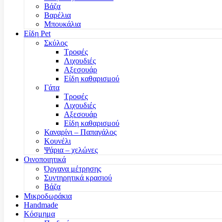
Βάζα
Βαρέλια
Μπουκάλια
Είδη Pet
Σκύλος
Τροφές
Λιχουδιές
Αξεσουάρ
Είδη καθαρισμού
Γάτα
Τροφές
Λιχουδιές
Αξεσουάρ
Είδη καθαρισμού
Καναρίνι – Παπαγάλος
Κουνέλι
Ψάρια – χελώνες
Οινοποιητικά
Όργανα μέτρησης
Συντηρητικά κρασιού
Βάζα
Μικροδωράκια
Handmade
Κόσμημα