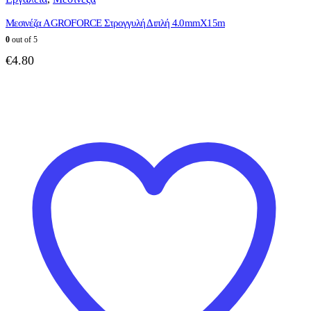
Μεσινέζα AGROFORCE Στρογγυλή Διπλή 4.0mmX15m
0
out of 5
€
4.80