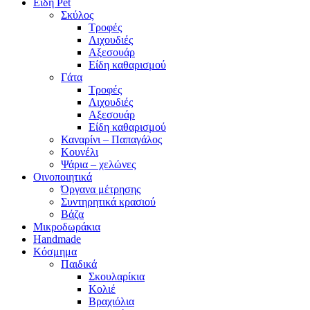
Είδη Pet
Σκύλος
Τροφές
Λιχουδιές
Αξεσουάρ
Είδη καθαρισμού
Γάτα
Τροφές
Λιχουδιές
Αξεσουάρ
Είδη καθαρισμού
Καναρίνι – Παπαγάλος
Κουνέλι
Ψάρια – χελώνες
Οινοποιητικά
Όργανα μέτρησης
Συντηρητικά κρασιού
Βάζα
Μικροδωράκια
Handmade
Κόσμημα
Παιδικά
Σκουλαρίκια
Κολιέ
Βραχιόλια