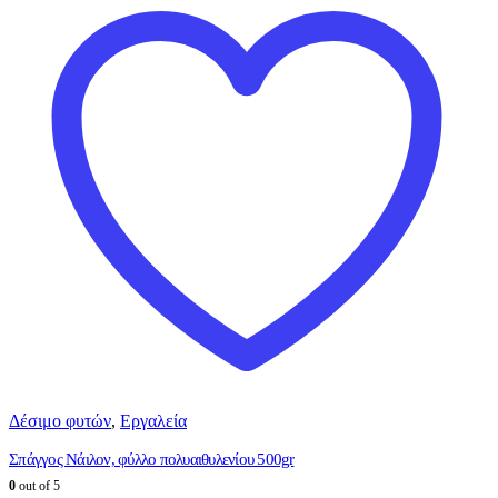
Δέσιμο φυτών
,
Εργαλεία
Σπάγγος Νάιλον, φύλλο πολυαιθυλενίου 500gr
0
out of 5