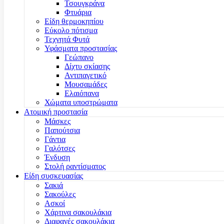
Τσουγκράνα
Φτυάρια
Είδη θερμοκηπίου
Εύκολο πότισμα
Τεχνητά Φυτά
Υφάσματα προστασίας
Γεώπανο
Δίχτυ σκίασης
Αντιπαγετικό
Μουσαμάδες
Ελαιόπανα
Χώματα υποστρώματα
Ατομική προστασία
Μάσκες
Παπούτσια
Γάντια
Γαλότσες
Ένδυση
Στολή ραντίσματος
Είδη συσκευασίας
Σακιά
Σακούλες
Ασκοί
Χάρτινα σακουλάκια
Διαφανές σακουλάκια