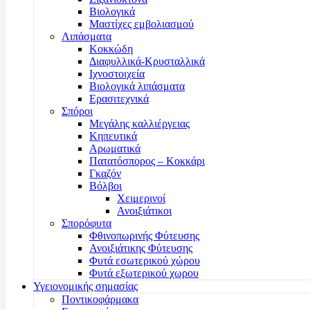
Βιολογικά
Μαστίχες εμβολιασμού
Λιπάσματα
Κοκκώδη
Διαφυλλικά-Κρυσταλλικά
Ιχνοστοιχεία
Βιολογικά λιπάσματα
Ερασιτεχνικά
Σπόροι
Μεγάλης καλλιέργειας
Κηπευτικά
Αρωματικά
Πατατόσπορος – Κοκκάρι
Γκαζόν
Βόλβοι
Χειμερινοί
Ανοιξιάτικοι
Σπορόφυτα
Φθινοπωρινής Φύτευσης
Ανοιξιάτικης Φύτευσης
Φυτά εσωτερικού χώρου
Φυτά εξωτερικού χωρου
Υγειονομικής σημασίας
Ποντικοφάρμακα