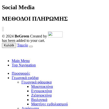
Social Media
ΜΕΘΟΔΟΙ ΠΛΗΡΩΜΗΣ
© 2024
BeGreen
Created by
has been added to your cart.
Ταμείο
Καλάθι
Main Menu
Top Navigation
Προσφορές
Γεωργικά εφόδια
Γεωργικά φάρμακα
Μυκητοκτόνα
Εντομοκτόνα
Ζιζανιοκτόνα
Βιολογικά
Μαστίχες εμβολιασμού
Λιπάσματα