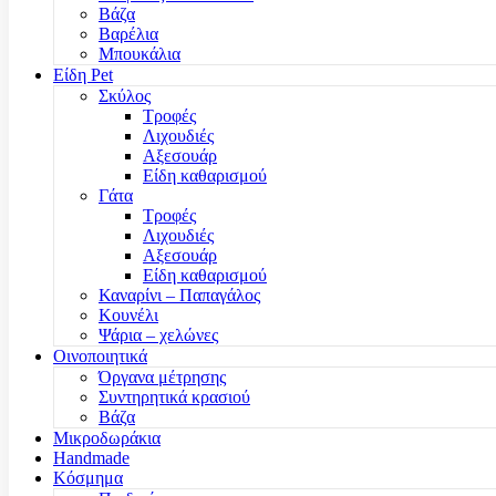
Βάζα
Βαρέλια
Μπουκάλια
Είδη Pet
Σκύλος
Τροφές
Λιχουδιές
Αξεσουάρ
Είδη καθαρισμού
Γάτα
Τροφές
Λιχουδιές
Αξεσουάρ
Είδη καθαρισμού
Καναρίνι – Παπαγάλος
Κουνέλι
Ψάρια – χελώνες
Οινοποιητικά
Όργανα μέτρησης
Συντηρητικά κρασιού
Βάζα
Μικροδωράκια
Handmade
Κόσμημα