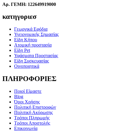
Αρ. ΓΕΜΗ: 122649919000
κατηγοριεσ
Γεωργικά Εφόδια
Υγειονομικής Σημασίας
Είδη Κήπου
Ατομική προστασία
Είδη Pet
Υφάσματα Προστασίας
Είδη Συσκευασίας
Οινοποιητικά
ΠΛΗΡΟΦΟΡΙΕΣ
Ποιοί Είμαστε
Blog
Όροι Χρήσης
Πολιτική Επιστροφών
Πολιτική Ακύρωσης
Τρόποι Πληρωμής
Τρόποι Αποστολής
Επικοινωνία