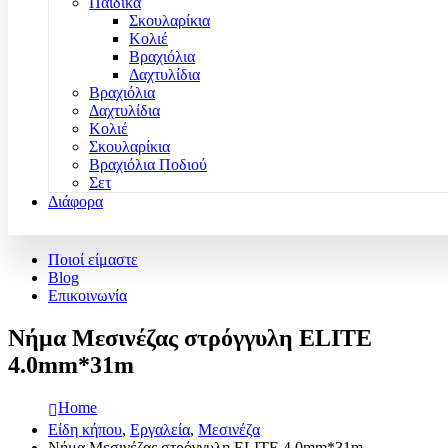
Παιδικά
Σκουλαρίκια
Κολιέ
Βραχιόλια
Δαχτυλίδια
Βραχιόλια
Δαχτυλίδια
Κολιέ
Σκουλαρίκια
Βραχιόλια Ποδιού
Σετ
Διάφορα
Ποιοί είμαστε
Blog
Επικοινωνία
Νήμα Μεσινέζας στρόγγυλη ELITE
4.0mm*31m
Home
Είδη κήπου
,
Εργαλεία
,
Μεσινέζα
Νήμα Μεσινέζας στρόγγυλη ELITE 4.0mm*31m