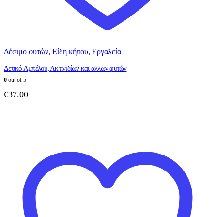
Δέσιμο φυτών
,
Είδη κήπου
,
Εργαλεία
Δετικό Αμπέλου, Ακτινιδίων και άλλων φυτών
0
out of 5
€
37.00
Αυτό
το
προϊόν
έχει
πολλαπλές
παραλλαγές.
Οι
επιλογές
μπορούν
να
επιλεγούν
στη