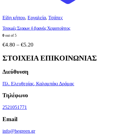
Είδη κήπου
,
Εργαλεία
,
Τσάπες
Τσεκμές Σερρων ή βρανάς Χειροποίητος
0
out of 5
Price
€
4.80
–
€
5.20
range:
ΣΤΟΙΧΕΙΑ ΕΠΙΚΟΙΝΩΝΙΑΣ
€4.80
through
€5.20
Διεύθυνση
Πλ. Ελευθερίας, Καλαμπάκι Δράμας
Τηλέφωνο
2521051771
Email
info@begreen.gr