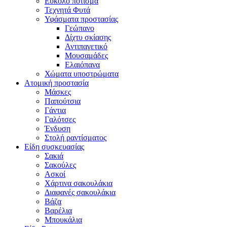
Εύκολο πότισμα
Τεχνητά Φυτά
Υφάσματα προστασίας
Γεώπανο
Δίχτυ σκίασης
Αντιπαγετικό
Μουσαμάδες
Ελαιόπανα
Χώματα υποστρώματα
Ατομική προστασία
Μάσκες
Παπούτσια
Γάντια
Γαλότσες
Ένδυση
Στολή ραντίσματος
Είδη συσκευασίας
Σακιά
Σακούλες
Ασκοί
Χάρτινα σακουλάκια
Διαφανές σακουλάκια
Βάζα
Βαρέλια
Μπουκάλια