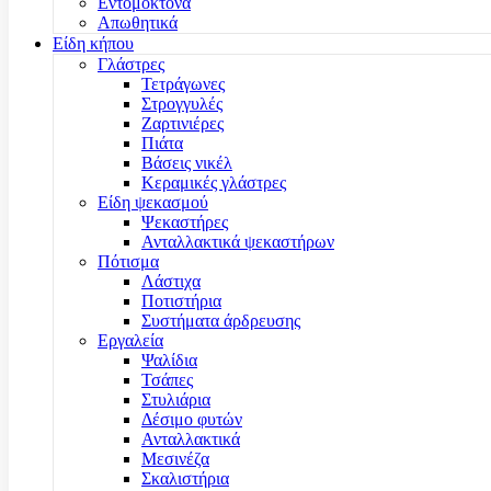
Εντομοκτόνα
Απωθητικά
Είδη κήπου
Γλάστρες
Τετράγωνες
Στρογγυλές
Ζαρτινιέρες
Πιάτα
Βάσεις νικέλ
Κεραμικές γλάστρες
Είδη ψεκασμού
Ψεκαστήρες
Ανταλλακτικά ψεκαστήρων
Πότισμα
Λάστιχα
Ποτιστήρια
Συστήματα άρδρευσης
Εργαλεία
Ψαλίδια
Τσάπες
Στυλιάρια
Δέσιμο φυτών
Ανταλλακτικά
Μεσινέζα
Σκαλιστήρια