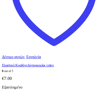
σελίδα
του
προϊόντος
Δέσιμο φυτών
,
Εργαλεία
Ελαστικό Κορδόνι δεντροκομίας colex
0
out of 5
€
7.00
Εξαντλημένο