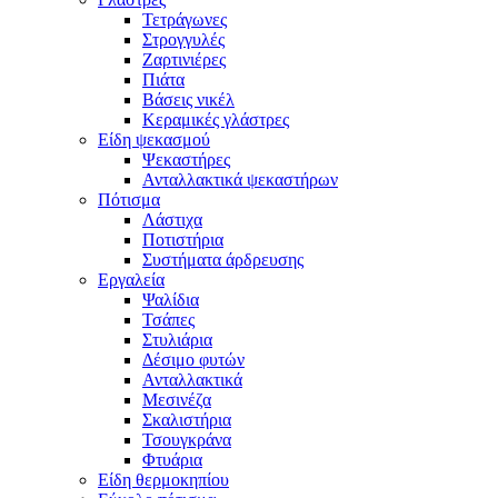
Τετράγωνες
Στρογγυλές
Ζαρτινιέρες
Πιάτα
Βάσεις νικέλ
Κεραμικές γλάστρες
Είδη ψεκασμού
Ψεκαστήρες
Ανταλλακτικά ψεκαστήρων
Πότισμα
Λάστιχα
Ποτιστήρια
Συστήματα άρδρευσης
Εργαλεία
Ψαλίδια
Τσάπες
Στυλιάρια
Δέσιμο φυτών
Ανταλλακτικά
Μεσινέζα
Σκαλιστήρια
Τσουγκράνα
Φτυάρια
Είδη θερμοκηπίου