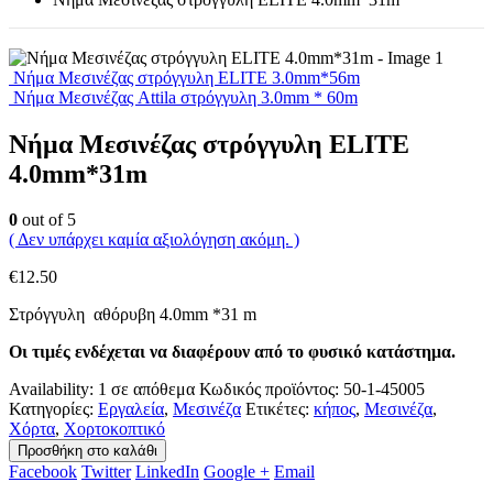
Νήμα Μεσινέζας στρόγγυλη ELITE 3.0mm*56m
Νήμα Μεσινέζας Attila στρόγγυλη 3.0mm * 60m
Νήμα Μεσινέζας στρόγγυλη ELITE
4.0mm*31m
0
out of 5
( Δεν υπάρχει καμία αξιολόγηση ακόμη. )
€
12.50
Στρόγγυλη αθόρυβη 4.0mm *31 m
Οι τιμές ενδέχεται να διαφέρουν από το φυσικό κατάστημα.
Availability:
1 σε απόθεμα
Κωδικός προϊόντος:
50-1-45005
Κατηγορίες:
Εργαλεία
,
Μεσινέζα
Ετικέτες:
κήπος
,
Μεσινέζα
,
Χόρτα
,
Χορτοκοπτικό
Προσθήκη στο καλάθι
Facebook
Twitter
LinkedIn
Google +
Email