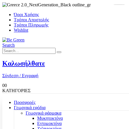
Όροι Χρήσης
Τρόποι Αποστολής
Τρόποι Πληρωμής
Wishlist
Search
Καλωσήλθατε
Σύνδεση / Εγγραφή
0
0
ΚΑΤΗΓΟΡΙΕΣ
Προσφορές
Γεωργικά εφόδια
Γεωργικά φάρμακα
Μυκητοκτόνα
Εντομοκτόνα
Ζιζανιοκτόνα