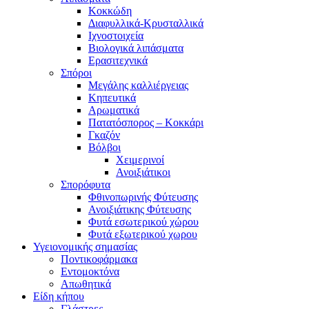
Κοκκώδη
Διαφυλλικά-Κρυσταλλικά
Ιχνοστοιχεία
Βιολογικά λιπάσματα
Ερασιτεχνικά
Σπόροι
Μεγάλης καλλιέργειας
Κηπευτικά
Αρωματικά
Πατατόσπορος – Κοκκάρι
Γκαζόν
Βόλβοι
Χειμερινοί
Ανοιξιάτικοι
Σπορόφυτα
Φθινοπωρινής Φύτευσης
Ανοιξιάτικης Φύτευσης
Φυτά εσωτερικού χώρου
Φυτά εξωτερικού χωρου
Υγειονομικής σημασίας
Ποντικοφάρμακα
Εντομοκτόνα
Απωθητικά
Είδη κήπου
Γλάστρες