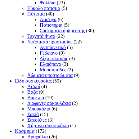
Ψαλίδια
(23)
Εύκολο πότισμα
(5)
Πότισμα
(40)
Λάστιχα
(6)
Ποτιστήρια
(5)
Συστήματα άρδρευσης
(30)
Τεχνητά Φυτά
(22)
Υφάσματα προστασίας
(22)
Αντιπαγετικό
(5)
Γεώπανο
(9)
Δίχτυ σκίασης
(3)
Ελαιόπανα
(3)
Μουσαμάδες
(2)
Χώματα υποστρώματα
(9)
Είδη συσκευασίας
(59)
Ασκοί
(4)
Βάζα
(9)
Βαρέλια
(19)
Διαφανές σακουλάκια
(2)
Μπουκάλια
(6)
Σακιά
(15)
Σακούλες
(3)
Χάρτινα σακουλάκια
(1)
Κόσμημα
(172)
Βραχιόλια
(26)