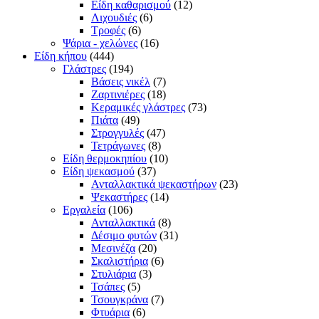
Είδη καθαρισμού
(12)
Λιχουδιές
(6)
Τροφές
(6)
Ψάρια - χελώνες
(16)
Είδη κήπου
(444)
Γλάστρες
(194)
Βάσεις νικέλ
(7)
Ζαρτινιέρες
(18)
Κεραμικές γλάστρες
(73)
Πιάτα
(49)
Στρογγυλές
(47)
Τετράγωνες
(8)
Είδη θερμοκηπίου
(10)
Είδη ψεκασμού
(37)
Ανταλλακτικά ψεκαστήρων
(23)
Ψεκαστήρες
(14)
Εργαλεία
(106)
Ανταλλακτικά
(8)
Δέσιμο φυτών
(31)
Μεσινέζα
(20)
Σκαλιστήρια
(6)
Στυλιάρια
(3)
Τσάπες
(5)
Τσουγκράνα
(7)
Φτυάρια
(6)