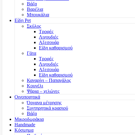
Βάζα
Βαρέλια
Μπουκάλια
Είδη Pet
Σκύλος
Τροφές
Λιχουδιές
Αξεσουάρ
Είδη καθαρισμού
Γάτα
Τροφές
Λιχουδιές
Αξεσουάρ
Είδη καθαρισμού
Καναρίνι – Παπαγάλος
Κουνέλι
Ψάρια – χελώνες
Οινοποιητικά
Όργανα μέτρησης
Συντηρητικά κρασιού
Βάζα
Μικροδωράκια
Handmade
Κόσμημα