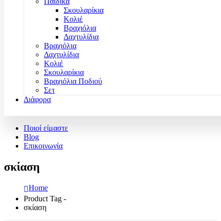
Παιδικά
Σκουλαρίκια
Κολιέ
Βραχιόλια
Δαχτυλίδια
Βραχιόλια
Δαχτυλίδια
Κολιέ
Σκουλαρίκια
Βραχιόλια Ποδιού
Σετ
Διάφορα
Ποιοί είμαστε
Blog
Επικοινωνία
σκίαση
Home
Product Tag -
σκίαση