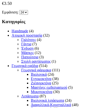
€
3.50
Εμφάνιση:
Κατηγορίες
Handmade
(4)
Ατομική προστασία
(32)
Γαλότσες
(4)
Γάντια
(7)
Ένδυση
(6)
Μάσκες
(12)
Παπούτσια
(3)
Στολή ραντίσματος
(1)
Γεωργικά εφόδια
(514)
Γεωργικά φάρμακα
(111)
Βιολογικά
(24)
Εντομοκτόνα
(38)
Ζιζανιοκτόνα
(25)
Μαστίχες εμβολιασμού
(5)
Μυκητοκτόνα
(30)
Λιπάσματα
(87)
Βιολογικά λιπάσματα
(24)
Διαφυλλικά-Κρυσταλλικά
(48)