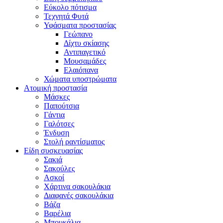
Εύκολο πότισμα
Τεχνητά Φυτά
Υφάσματα προστασίας
Γεώπανο
Δίχτυ σκίασης
Αντιπαγετικό
Μουσαμάδες
Ελαιόπανα
Χώματα υποστρώματα
Ατομική προστασία
Μάσκες
Παπούτσια
Γάντια
Γαλότσες
Ένδυση
Στολή ραντίσματος
Είδη συσκευασίας
Σακιά
Σακούλες
Ασκοί
Χάρτινα σακουλάκια
Διαφανές σακουλάκια
Βάζα
Βαρέλια
Μπουκάλια