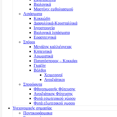
Βιολογικά
Μαστίχες εμβολιασμού
Λιπάσματα
Κοκκώδη
Διαφυλλικά-Κρυσταλλικά
Ιχνοστοιχεία
Βιολογικά λιπάσματα
Ερασιτεχνικά
Σπόροι
Μεγάλης καλλιέργειας
Κηπευτικά
Αρωματικά
Πατατόσπορος – Κοκκάρι
Γκαζόν
Βόλβοι
Χειμερινοί
Ανοιξιάτικοι
Σπορόφυτα
Φθινοπωρινής Φύτευσης
Ανοιξιάτικης Φύτευσης
Φυτά εσωτερικού χώρου
Φυτά εξωτερικού χωρου
Υγειονομικής σημασίας
Ποντικοφάρμακα