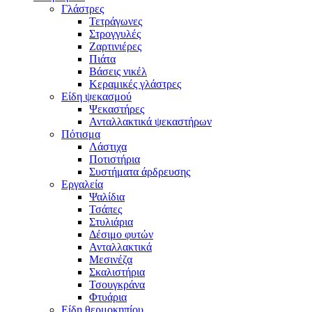
Γλάστρες
Τετράγωνες
Στρογγυλές
Ζαρτινιέρες
Πιάτα
Βάσεις νικέλ
Κεραμικές γλάστρες
Είδη ψεκασμού
Ψεκαστήρες
Ανταλλακτικά ψεκαστήρων
Πότισμα
Λάστιχα
Ποτιστήρια
Συστήματα άρδρευσης
Εργαλεία
Ψαλίδια
Τσάπες
Στυλιάρια
Δέσιμο φυτών
Ανταλλακτικά
Μεσινέζα
Σκαλιστήρια
Τσουγκράνα
Φτυάρια
Είδη θερμοκηπίου