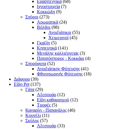
Ερασιτεχνικά
(68)
Ιχνοστοιχεία
(7)
Κοκκώδη
(9)
Σπόροι
(273)
Αρωματικά
(24)
Βόλβοι
(98)
Ανοιξιάτικοι
(55)
Χειμερινοί
(45)
Γκαζόν
(5)
Κηπευτικά
(141)
Μεγάλης καλλιέργειας
(3)
Πατατόσπορος - Κοκκάρι
(4)
Σπορόφυτα
(52)
Ανοιξιάτικης Φύτευσης
(41)
Φθινοπωρινής Φύτευσης
(18)
Διάφορα
(39)
Είδη Pet
(137)
Γάτα
(29)
Αξεσουάρ
(12)
Είδη καθαρισμού
(12)
Τροφές
(5)
Καναρίνι - Παπαγάλος
(46)
Κουνέλι
(11)
Σκύλος
(57)
Αξεσουάρ
(33)