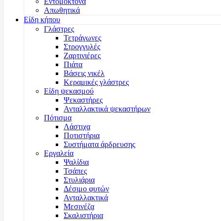
Εντομοκτόνα
Απωθητικά
Είδη κήπου
Γλάστρες
Τετράγωνες
Στρογγυλές
Ζαρτινιέρες
Πιάτα
Βάσεις νικέλ
Κεραμικές γλάστρες
Είδη ψεκασμού
Ψεκαστήρες
Ανταλλακτικά ψεκαστήρων
Πότισμα
Λάστιχα
Ποτιστήρια
Συστήματα άρδρευσης
Εργαλεία
Ψαλίδια
Τσάπες
Στυλιάρια
Δέσιμο φυτών
Ανταλλακτικά
Μεσινέζα
Σκαλιστήρια