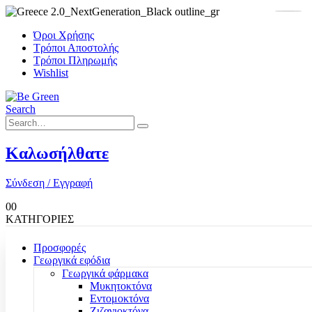
Όροι Χρήσης
Τρόποι Αποστολής
Τρόποι Πληρωμής
Wishlist
Search
Καλωσήλθατε
Σύνδεση / Εγγραφή
0
0
ΚΑΤΗΓΟΡΙΕΣ
Προσφορές
Γεωργικά εφόδια
Γεωργικά φάρμακα
Μυκητοκτόνα
Εντομοκτόνα
Ζιζανιοκτόνα