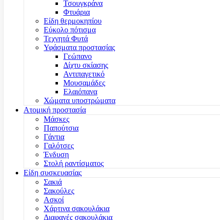
Τσουγκράνα
Φτυάρια
Είδη θερμοκηπίου
Εύκολο πότισμα
Τεχνητά Φυτά
Υφάσματα προστασίας
Γεώπανο
Δίχτυ σκίασης
Αντιπαγετικό
Μουσαμάδες
Ελαιόπανα
Χώματα υποστρώματα
Ατομική προστασία
Μάσκες
Παπούτσια
Γάντια
Γαλότσες
Ένδυση
Στολή ραντίσματος
Είδη συσκευασίας
Σακιά
Σακούλες
Ασκοί
Χάρτινα σακουλάκια
Διαφανές σακουλάκια