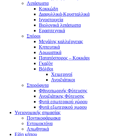
Λιπάσματα
Κοκκώδη
Διαφυλλικά-Κρυσταλλικά
Ιχνοστοιχεία
Βιολογικά λιπάσματα
Ερασιτεχνικά
Σπόροι
Μεγάλης καλλιέργειας
Κηπευτικά
Αρωματικά
Πατατόσπορος – Κοκκάρι
Γκαζόν
Βόλβοι
Χειμερινοί
Ανοιξιάτικοι
Σπορόφυτα
Φθινοπωρινής Φύτευσης
Ανοιξιάτικης Φύτευσης
Φυτά εσωτερικού χώρου
Φυτά εξωτερικού χωρου
Υγειονομικής σημασίας
Ποντικοφάρμακα
Εντομοκτόνα
Απωθητικά
Είδη κήπου