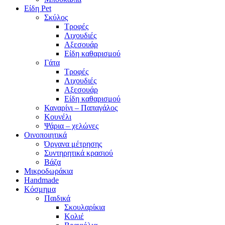
Είδη Pet
Σκύλος
Τροφές
Λιχουδιές
Αξεσουάρ
Είδη καθαρισμού
Γάτα
Τροφές
Λιχουδιές
Αξεσουάρ
Είδη καθαρισμού
Καναρίνι – Παπαγάλος
Κουνέλι
Ψάρια – χελώνες
Οινοποιητικά
Όργανα μέτρησης
Συντηρητικά κρασιού
Βάζα
Μικροδωράκια
Handmade
Κόσμημα
Παιδικά
Σκουλαρίκια
Κολιέ