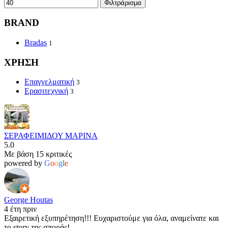
Φιλτράρισμα
BRAND
Bradas
1
ΧΡΗΣΗ
Επαγγελματική
3
Ερασιτεχνική
3
ΣΕΡΑΦΕΙΜΙΔΟΥ ΜΑΡΙΝΑ
5.0
Με βάση 15 κριτικές
powered by
G
o
o
g
l
e
George Houtas
4 έτη πριν
Εξαιρετική εξυπηρέτηση!!! Ευχαριστούμε για όλα, αναμείνατε και
το story της σποράς!