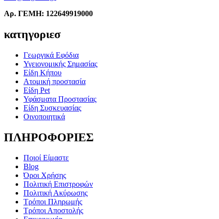
Αρ. ΓΕΜΗ: 122649919000
κατηγοριεσ
Γεωργικά Εφόδια
Υγειονομικής Σημασίας
Είδη Κήπου
Ατομική προστασία
Είδη Pet
Υφάσματα Προστασίας
Είδη Συσκευασίας
Οινοποιητικά
ΠΛΗΡΟΦΟΡΙΕΣ
Ποιοί Είμαστε
Blog
Όροι Χρήσης
Πολιτική Επιστροφών
Πολιτική Ακύρωσης
Τρόποι Πληρωμής
Τρόποι Αποστολής