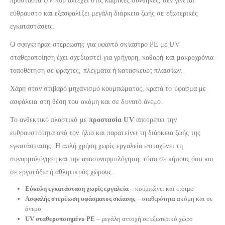
προστασία UV που αντέχει στις καιρικές συνθήκες, δεν γίνεται
εύθραυστο και εξασφαλίζει μεγάλη διάρκεια ζωής σε εξωτερικές
εγκαταστάσεις.
Ο σφιγκτήρας στερέωσης για υφαντό σκίαστρο PE με UV
σταθεροποίηση έχει σχεδιαστεί για γρήγορη, καθαρή και μακροχρόνια
τοποθέτηση σε φράχτες, πλέγματα ή κατασκευές πλαισίων.
Χάρη στον στιβαρό μηχανισμό κουμπώματος, κρατά το ύφασμα με
ασφάλεια στη θέση του ακόμη και σε δυνατό άνεμο.
Το ανθεκτικό πλαστικό με
προστασία UV
αποτρέπει την
ευθραυστότητα από τον ήλιο και παρατείνει τη διάρκεια ζωής της
εγκατάστασης. Η απλή χρήση χωρίς εργαλεία επιταχύνει τη
συναρμολόγηση και την αποσυναρμολόγηση, τόσο σε κήπους όσο και
σε εργοτάξια ή αθλητικούς χώρους.
Εύκολη εγκατάσταση χωρίς εργαλεία
– κουμπώνει και έτοιμο
Ασφαλής στερέωση υφάσματος σκίασης
– σταθερότητα ακόμη και σε
άνεμο
UV σταθεροποιημένο PE
– μεγάλη αντοχή σε εξωτερικό χώρο