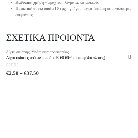
Καθολική χρήση
– φράχτες, πλέγματα, κατασκευές
Πρακτική συσκευασία 10 τμχ
– γρήγορη εγκατάσταση σε μεγαλύτερες
επιφάνειες
ΣΧΕΤΙΚΑ ΠΡΟΙΟΝΤΑ
Δίχτυ σκίασης
,
Υφάσματα προστασίας
Δίχτυ σκίασης πράσινο σκούρο E-60 60% σκίαση (4m πλάτος)
0
out of 5
€
2.50
–
€
37.50