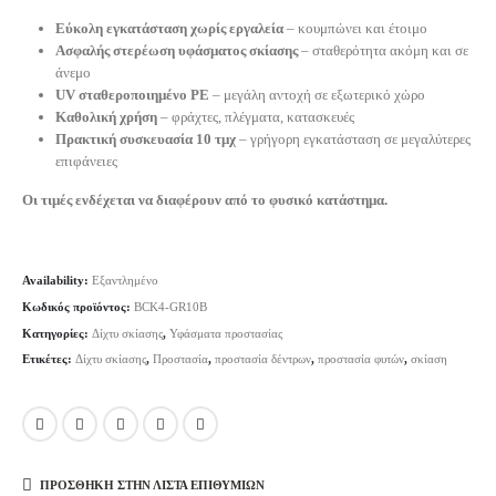
Εύκολη εγκατάσταση χωρίς εργαλεία
– κουμπώνει και έτοιμο
Ασφαλής στερέωση υφάσματος σκίασης
– σταθερότητα ακόμη και σε
άνεμο
UV σταθεροποιημένο PE
– μεγάλη αντοχή σε εξωτερικό χώρο
Καθολική χρήση
– φράχτες, πλέγματα, κατασκευές
Πρακτική συσκευασία 10 τμχ
– γρήγορη εγκατάσταση σε μεγαλύτερες
επιφάνειες
Οι τιμές ενδέχεται να διαφέρουν από το φυσικό κατάστημα.
Availability:
Εξαντλημένο
Κωδικός προϊόντος:
BCK4-GR10B
Κατηγορίες:
Δίχτυ σκίασης
,
Υφάσματα προστασίας
Ετικέτες:
Δίχτυ σκίασης
,
Προστασία
,
προστασία δέντρων
,
προστασία φυτών
,
σκίαση
ΠΡΌΣΘΉΚΗ ΣΤΗΝ ΛΊΣΤΑ ΕΠΙΘΥΜΙΏΝ