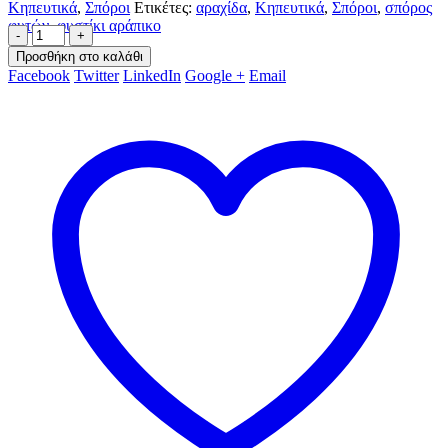
Κηπευτικά
,
Σπόροι
Ετικέτες:
αραχίδα
,
Κηπευτικά
,
Σπόροι
,
σπόρος
φυτών
,
φυστίκι αράπικο
-
+
Προσθήκη στο καλάθι
Facebook
Twitter
LinkedIn
Google +
Email