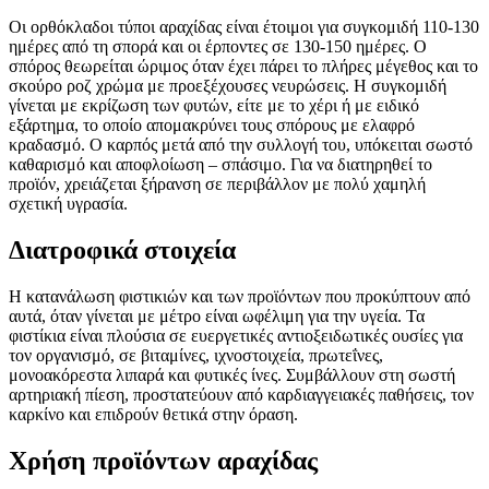
Οι ορθόκλαδοι τύποι αραχίδας είναι έτοιμοι για συγκομιδή 110-130
ημέρες από τη σπορά και οι έρποντες σε 130-150 ημέρες. Ο
σπόρος θεωρείται ώριμος όταν έχει πάρει το πλήρες μέγεθος και το
σκούρο ροζ χρώμα με προεξέχουσες νευρώσεις. Η συγκομιδή
γίνεται με εκρίζωση των φυτών, είτε με το χέρι ή με ειδικό
εξάρτημα, το οποίο απομακρύνει τους σπόρους με ελαφρό
κραδασμό. Ο καρπός μετά από την συλλογή του, υπόκειται σωστό
καθαρισμό και αποφλοίωση – σπάσιμο. Για να διατηρηθεί το
προϊόν, χρειάζεται ξήρανση σε περιβάλλον με πολύ χαμηλή
σχετική υγρασία.
Διατροφικά στοιχεία
Η κατανάλωση φιστικιών και των προϊόντων που προκύπτουν από
αυτά, όταν γίνεται με μέτρο είναι ωφέλιμη για την υγεία. Τα
φιστίκια είναι πλούσια σε ευεργετικές αντιοξειδωτικές ουσίες για
τον οργανισμό, σε βιταμίνες, ιχνοστοιχεία, πρωτεΐνες,
μονοακόρεστα λιπαρά και φυτικές ίνες. Συμβάλλουν στη σωστή
αρτηριακή πίεση, προστατεύουν από καρδιαγγειακές παθήσεις, τον
καρκίνο και επιδρούν θετικά στην όραση.
Χρήση προϊόντων αραχίδας