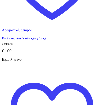
Αρωματικά
,
Σπόροι
Βασιλικός στενόφυλλος (νυχάτος)
0
out of 5
€
1.00
Εξαντλημένο