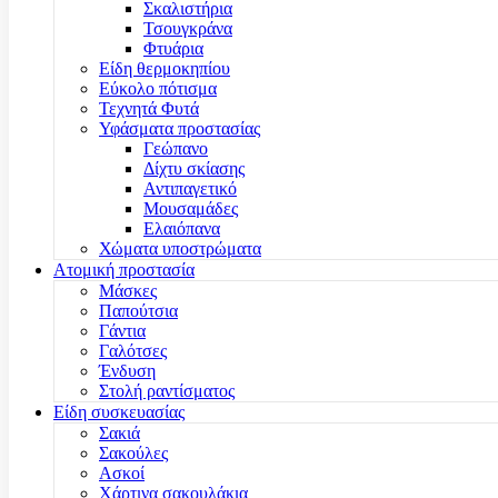
Σκαλιστήρια
Τσουγκράνα
Φτυάρια
Είδη θερμοκηπίου
Εύκολο πότισμα
Τεχνητά Φυτά
Υφάσματα προστασίας
Γεώπανο
Δίχτυ σκίασης
Αντιπαγετικό
Μουσαμάδες
Ελαιόπανα
Χώματα υποστρώματα
Ατομική προστασία
Μάσκες
Παπούτσια
Γάντια
Γαλότσες
Ένδυση
Στολή ραντίσματος
Είδη συσκευασίας
Σακιά
Σακούλες
Ασκοί
Χάρτινα σακουλάκια