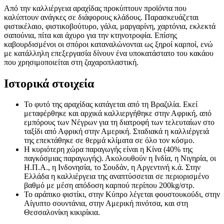
Από την καλλιέργεια αραχίδας προκύπτουν προϊόντα που
καλύπτουν ανάγκες σε διάφορους κλάδους. Παρασκευάζεται
φιστικέλαιο, φιστικοβούτυρο, γάλα, μαργαρίνη, χαρτόνια, εκλεκτά
σαπούνια, πίτα και άχυρο για την κτηνοτροφία. Επίσης
καβουρδισμένοι οι σπόροι καταναλώνονται ως ξηροί καρποί, ενώ
με κατάλληλη επεξεργασία δίνουν ένα υποκατάστατο του κακάου
που χρησιμοποιείται στη ζαχαροπλαστική.
Ιστορικά στοιχεία
Το φυτό της αραχίδας κατάγεται από τη Βραζιλία. Εκεί
μεταφέρθηκε και αρχικά καλλιεργήθηκε στην Αφρική, από
εμπόρους των Νέγρων για τη διατροφή των τελευταίων στο
ταξίδι από Αφρική στην Αμερική. Σταδιακά η καλλιέργειά
της επεκτάθηκε σε θερμά κλίματα σε όλο τον κόσμο.
Η κυριότερη χώρα παραγωγής είναι η Κίνα (40% της
παγκόσμιας παραγωγής). Ακολουθούν η Ινδία, η Νιγηρία, οι
Η.Π.Α., η Ινδονησία, το Σουδάν, η Αργεντινή κ.ά. Στην
Ελλάδα η καλλιέργεια της αναπτύσσεται σε περιορισμένο
βαθμό με μέση απόδοση καρπού περίπου 200kg/στρ.
Το αράπικο φιστίκι, στην Κύπρο λέγεται φουστουκούδι, στην
Αίγυπτο σουντάνια, στην Αμερική πινότσα, και στη
Θεσσαλονίκη κικιρίκια.