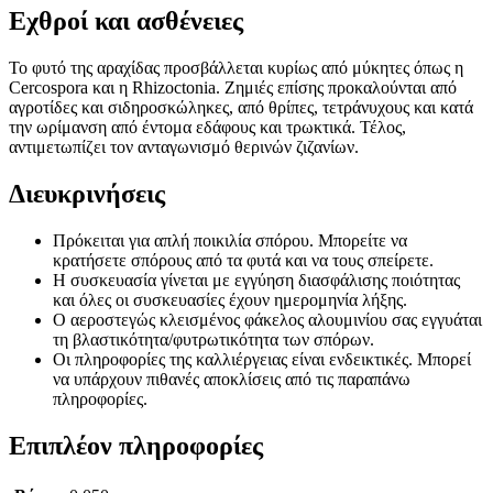
Εχθροί και ασθένειες
Το φυτό της αραχίδας προσβάλλεται κυρίως από μύκητες όπως η
Cercospora και η Rhizoctonia. Ζημιές επίσης προκαλούνται από
αγροτίδες και σιδηροσκώληκες, από θρίπες, τετράνυχους και κατά
την ωρίμανση από έντομα εδάφους και τρωκτικά. Τέλος,
αντιμετωπίζει τον ανταγωνισμό θερινών ζιζανίων.
Διευκρινήσεις
Πρόκειται για απλή ποικιλία σπόρου. Μπορείτε να
κρατήσετε σπόρους από τα φυτά και να τους σπείρετε.
Η συσκευασία γίνεται με εγγύηση διασφάλισης ποιότητας
και όλες οι συσκευασίες έχουν ημερομηνία λήξης.
Ο αεροστεγώς κλεισμένος φάκελος αλουμινίου σας εγγυάται
τη βλαστικότητα/φυτρωτικότητα των σπόρων.
Οι πληροφορίες της καλλιέργειας είναι ενδεικτικές. Μπορεί
να υπάρχουν πιθανές αποκλίσεις από τις παραπάνω
πληροφορίες.
Επιπλέον πληροφορίες