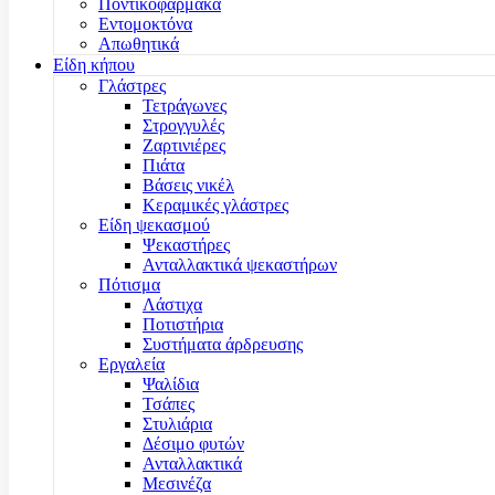
Ποντικοφάρμακα
Εντομοκτόνα
Απωθητικά
Είδη κήπου
Γλάστρες
Τετράγωνες
Στρογγυλές
Ζαρτινιέρες
Πιάτα
Βάσεις νικέλ
Κεραμικές γλάστρες
Είδη ψεκασμού
Ψεκαστήρες
Ανταλλακτικά ψεκαστήρων
Πότισμα
Λάστιχα
Ποτιστήρια
Συστήματα άρδρευσης
Εργαλεία
Ψαλίδια
Τσάπες
Στυλιάρια
Δέσιμο φυτών
Ανταλλακτικά
Μεσινέζα