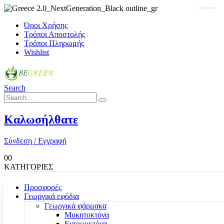
Όροι Χρήσης
Τρόποι Αποστολής
Τρόποι Πληρωμής
Wishlist
Search
Καλωσήλθατε
Σύνδεση / Εγγραφή
0
0
ΚΑΤΗΓΟΡΙΕΣ
Προσφορές
Γεωργικά εφόδια
Γεωργικά φάρμακα
Μυκητοκτόνα
Εντομοκτόνα