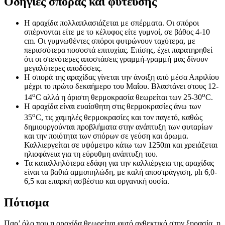
Οδηγίες σποράς και φύτευσης
Η αραχίδα πολλαπλασιάζεται με σπέρματα. Οι σπόροι
σπέρνονται είτε με το κέλυφος είτε γυμνοί, σε βάθος 4-10
cm. Οι γυμνωθέντες σπόροι φυτρώνουν ταχύτερα, με
περισσότερα ποσοστά επιτυχίας. Επίσης, έχει παρατηρηθεί
ότι οι στενότερες αποστάσεις γραμμή-γραμμή μας δίνουν
μεγαλύτερες αποδόσεις.
Η σπορά της αραχίδας γίνεται την άνοιξη από μέσα Απριλίου
μέχρι το πρώτο δεκαήμερο του Μαΐου. Βλαστάνει στους 12-
ο
ο
14
C αλλά η άριστη θερμοκρασία θεωρείται των 25-30
C.
Η αραχίδα είναι ευαίσθητη στις θερμοκρασίες άνω των
ο
35
C, τις χαμηλές θερμοκρασίες και τον παγετό, καθώς
δημιουργούνται προβλήματα στην ανάπτυξη των φυταρίων
και την ποιότητα των σπόρων σε γεύση και άρωμα.
Καλλιεργείται σε υψόμετρο κάτω των 1250m και χρειάζεται
ηλιοφάνεια για τη εύρυθμη ανάπτυξη του.
Τα καταλληλότερα εδάφη για την καλλιέργεια της αραχίδας
είναι τα βαθιά αμμοπηλώδη, με καλή αποστράγγιση, ph 6,0-
6,5 και επαρκή ασβέστιο και οργανική ουσία.
Πότισμα
Παρ’ όλο που η αραχίδα θεωρείται φυτό ανθεκτικό στην ξηρασία, η