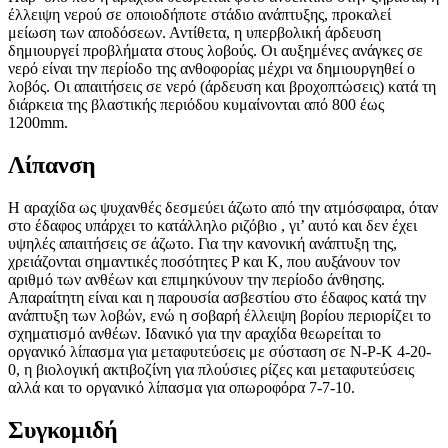
έλλειψη νερού σε οποιοδήποτε στάδιο ανάπτυξης, προκαλεί
μείωση των αποδόσεων. Αντίθετα, η υπερβολική άρδευση
δημιουργεί προβλήματα στους λοβούς. Οι αυξημένες ανάγκες σε
νερό είναι την περίοδο της ανθοφορίας μέχρι να δημιουργηθεί ο
λοβός. Οι απαιτήσεις σε νερό (άρδευση και βροχοπτώσεις) κατά τη
διάρκεια της βλαστικής περιόδου κυμαίνονται από 800 έως
1200mm.
Λίπανση
Η αραχίδα ως ψυχανθές δεσμεύει άζωτο από την ατμόσφαιρα, όταν
στο έδαφος υπάρχει το κατάλληλο ριζόβιο , γι’ αυτό και δεν έχει
υψηλές απαιτήσεις σε άζωτο. Για την κανονική ανάπτυξη της,
χρειάζονται σημαντικές ποσότητες P και K, που αυξάνουν τον
αριθμό των ανθέων και επιμηκύνουν την περίοδο άνθησης.
Απαραίτητη είναι και η παρουσία ασβεστίου στο έδαφος κατά την
ανάπτυξη των λοβών, ενώ η σοβαρή έλλειψη βορίου περιορίζει το
σχηματισμό ανθέων. Ιδανικό για την αραχίδα θεωρείται το
οργανικό λίπασμα για μεταφυτεύσεις με σύσταση σε Ν-Ρ-Κ 4-20-
0, η βιολογική ακτιβοζίνη για πλούσιες ρίζες και μεταφυτεύσεις
αλλά και το οργανικό λίπασμα για οπωροφόρα 7-7-10.
Συγκομιδή