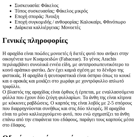
Συσκευασία: Φάκελος
Τύπος συσκευασίας: Φάκελος μικρός
Εποχή σποράς: Άνοιξη
Εποχή συγκομιδής / ανθοφορίας: Καλοκαίρι, Φθινόπωρο
Διάρκεια καλλιέργειας: Μονοετές
Γενικές πληροφορίες
Η αραχίδα είναι ποώδες μονοετές ή διετές φυτό που ανήκει στην
οικογένεια των Κυαμοειδών (Fabaceae). Το γένος Arachis
περιλαμβάνει συνολικά εννέα είδη, με αντιπροσωπευτικότερο το
κοινό αράπικο φιστίκι. Δεν έχει καμιά σχέση με το δένδρο της
φιστικιάς. Η αραχίδα ή ψευτοφιστικιά είναι όσπριο όπως το κουκί
και ο αρακάς και μοιάζει στο χωράφι με χοντρόφυλλο απλωτό
τριφύλλι.
Ο βλαστός της αραχίδας είναι όρθιος ή έρπεται, με εναλλασσόμενα
φύλλα που έχουν δύο ζεύγη φυλλαρίων. Τα άνθη της είναι κίτρινα
με κόκκινες ραβδώσεις. Ο καρπός της είναι λοβός με 2-5 σπόρους
που διαρρηγνύονται συνήθως και στις δύο πλευρές. Η αραχίδα
είναι το μόνο καλλιεργούμενο φυτό, που ενώ σχηματίζει τα άνθη
επάνω από την επιφάνεια του εδάφους, παράγει τους καρπούς μέσα
στο έδαφος.