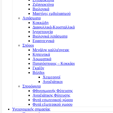
Ζιζανιοκτόνα
Βιολογικά
Μαστίχες εμβολιασμού
Λιπάσματα
Κοκκώδη
Διαφυλλικά-Κρυσταλλικά
Ιχνοστοιχεία
Βιολογικά λιπάσματα
Ερασιτεχνικά
Σπόροι
Μεγάλης καλλιέργειας
Κηπευτικά
Αρωματικά
Πατατόσπορος – Κοκκάρι
Γκαζόν
Βόλβοι
Χειμερινοί
Ανοιξιάτικοι
Σπορόφυτα
Φθινοπωρινής Φύτευσης
Ανοιξιάτικης Φύτευσης
Φυτά εσωτερικού χώρου
Φυτά εξωτερικού χωρου
Υγειονομικής σημασίας