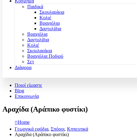
Κόσμημα
Παιδικά
Σκουλαρίκια
Κολιέ
Βραχιόλια
Δαχτυλίδια
Βραχιόλια
Δαχτυλίδια
Κολιέ
Σκουλαρίκια
Βραχιόλια Ποδιού
Σετ
Διάφορα
Ποιοί είμαστε
Blog
Επικοινωνία
Αραχίδα (Αράπικο φυστίκι)
Home
Γεωργικά εφόδια
,
Σπόροι
,
Κηπευτικά
Αραχίδα (Αράπικο φυστίκι)