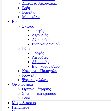
Διαφανές σακουλάκια
Βάζα
Βαρέλια
Μπουκάλια
Είδη Pet
Σκύλος
Τροφές
Λιχουδιές
Αξεσουάρ
Είδη καθαρισμού
Γάτα
Τροφές
Λιχουδιές
Αξεσουάρ
Είδη καθαρισμού
Καναρίνι – Παπαγάλος
Κουνέλι
Ψάρια – χελώνες
Οινοποιητικά
Όργανα μέτρησης
Συντηρητικά κρασιού
Βάζα
Μικροδωράκια
Handmade