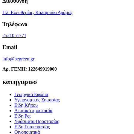
Διεύθυνση
Πλ. Ελευθερίας, Καλαμπάκι Δράμας
Τηλέφωνο
2521051771
Email
info@begreen.gr
Αρ. ΓΕΜΗ: 122649919000
κατηγοριεσ
Γεωργικά Εφόδια
Υγειονομικής Σημασίας
Είδη Κήπου
Ατομική προστασία
Είδη Pet
Υφάσματα Προστασίας
Είδη Συσκευασίας
Οινοποιητικά