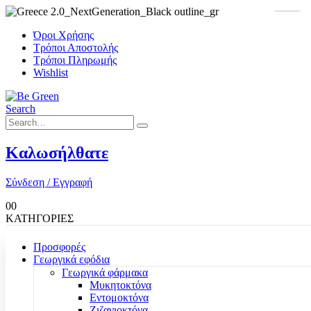
Όροι Χρήσης
Τρόποι Αποστολής
Τρόποι Πληρωμής
Wishlist
Search
Καλωσήλθατε
Σύνδεση / Εγγραφή
0
0
ΚΑΤΗΓΟΡΙΕΣ
Προσφορές
Γεωργικά εφόδια
Γεωργικά φάρμακα
Μυκητοκτόνα
Εντομοκτόνα
Ζιζανιοκτόνα