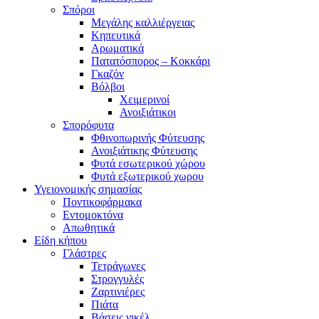
Σπόροι
Μεγάλης καλλιέργειας
Κηπευτικά
Αρωματικά
Πατατόσπορος – Κοκκάρι
Γκαζόν
Βόλβοι
Χειμερινοί
Ανοιξιάτικοι
Σπορόφυτα
Φθινοπωρινής Φύτευσης
Ανοιξιάτικης Φύτευσης
Φυτά εσωτερικού χώρου
Φυτά εξωτερικού χωρου
Υγειονομικής σημασίας
Ποντικοφάρμακα
Εντομοκτόνα
Απωθητικά
Είδη κήπου
Γλάστρες
Τετράγωνες
Στρογγυλές
Ζαρτινιέρες
Πιάτα
Βάσεις νικέλ