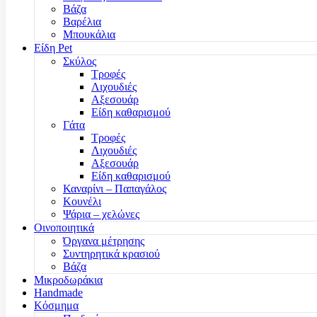
Βάζα
Βαρέλια
Μπουκάλια
Είδη Pet
Σκύλος
Τροφές
Λιχουδιές
Αξεσουάρ
Είδη καθαρισμού
Γάτα
Τροφές
Λιχουδιές
Αξεσουάρ
Είδη καθαρισμού
Καναρίνι – Παπαγάλος
Κουνέλι
Ψάρια – χελώνες
Οινοποιητικά
Όργανα μέτρησης
Συντηρητικά κρασιού
Βάζα
Μικροδωράκια
Handmade
Κόσμημα