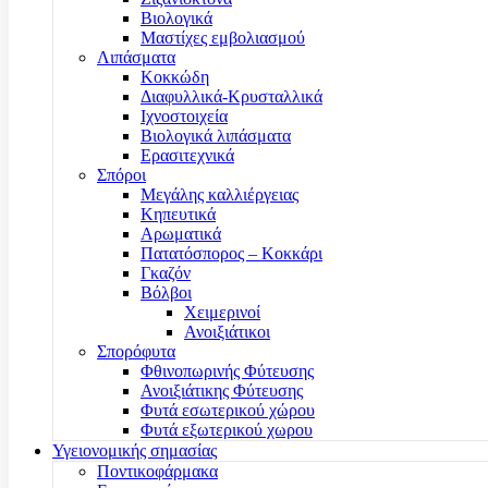
Βιολογικά
Μαστίχες εμβολιασμού
Λιπάσματα
Κοκκώδη
Διαφυλλικά-Κρυσταλλικά
Ιχνοστοιχεία
Βιολογικά λιπάσματα
Ερασιτεχνικά
Σπόροι
Μεγάλης καλλιέργειας
Κηπευτικά
Αρωματικά
Πατατόσπορος – Κοκκάρι
Γκαζόν
Βόλβοι
Χειμερινοί
Ανοιξιάτικοι
Σπορόφυτα
Φθινοπωρινής Φύτευσης
Ανοιξιάτικης Φύτευσης
Φυτά εσωτερικού χώρου
Φυτά εξωτερικού χωρου
Υγειονομικής σημασίας
Ποντικοφάρμακα