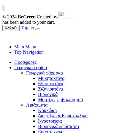
© 2024
BeGreen
Created by
has been added to your cart.
Ταμείο
Καλάθι
Main Menu
Top Navigation
Προσφορές
Γεωργικά εφόδια
Γεωργικά φάρμακα
Μυκητοκτόνα
Εντομοκτόνα
Ζιζανιοκτόνα
Βιολογικά
Μαστίχες εμβολιασμού
Λιπάσματα
Κοκκώδη
Διαφυλλικά-Κρυσταλλικά
Ιχνοστοιχεία
Βιολογικά λιπάσματα
Ερασιτεχνικά