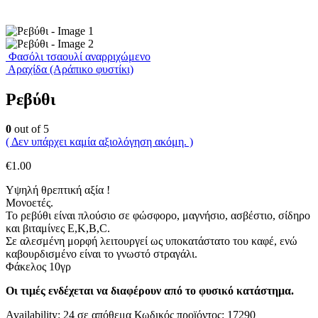
Φασόλι τσαουλί αναρριχώμενο
Αραχίδα (Αράπικο φυστίκι)
Ρεβύθι
0
out of 5
( Δεν υπάρχει καμία αξιολόγηση ακόμη. )
€
1.00
Υψηλή θρεπτική αξία !
Μονοετές.
Το ρεβύθι είναι πλούσιο σε φώσφορο, μαγνήσιο, ασβέστιο, σίδηρο
και βιταμίνες Ε,Κ,Β,C.
Σε αλεσμένη μορφή λειτουργεί ως υποκατάστατο του καφέ, ενώ
καβουρδισμένο είναι το γνωστό στραγάλι.
Φάκελος 10γρ
Οι τιμές ενδέχεται να διαφέρουν από το φυσικό κατάστημα.
Availability:
24 σε απόθεμα
Κωδικός προϊόντος:
17290