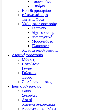
Τσουγκράνα
Φτυάρια
Είδη θερμοκηπίου
Εύκολο πότισμα
Τεχνητά Φυτά
Υφάσματα προστασίας
Γεώπανο
Δίχτυ σκίασης
Αντιπαγετικό
Μουσαμάδες
Ελαιόπανα
Χώματα υποστρώματα
Ατομική προστασία
Μάσκες
Παπούτσια
Γάντια
Γαλότσες
Ένδυση
Στολή ραντίσματος
Είδη συσκευασίας
Σακιά
Σακούλες
Ασκοί
Χάρτινα σακουλάκια
Διαφανές σακουλάκια