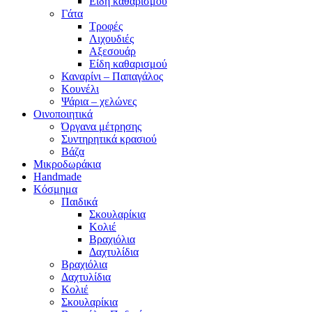
Είδη καθαρισμού
Γάτα
Τροφές
Λιχουδιές
Αξεσουάρ
Είδη καθαρισμού
Καναρίνι – Παπαγάλος
Κουνέλι
Ψάρια – χελώνες
Οινοποιητικά
Όργανα μέτρησης
Συντηρητικά κρασιού
Βάζα
Μικροδωράκια
Handmade
Κόσμημα
Παιδικά
Σκουλαρίκια
Κολιέ
Βραχιόλια
Δαχτυλίδια
Βραχιόλια
Δαχτυλίδια
Κολιέ
Σκουλαρίκια