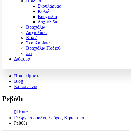
Παιδικά
Σκουλαρίκια
Κολιέ
Βραχιόλια
Δαχτυλίδια
Βραχιόλια
Δαχτυλίδια
Κολιέ
Σκουλαρίκια
Βραχιόλια Ποδιού
Σετ
Διάφορα
Ποιοί είμαστε
Blog
Επικοινωνία
Ρεβύθι
Home
Γεωργικά εφόδια
,
Σπόροι
,
Κηπευτικά
Ρεβύθι