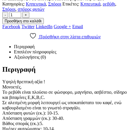
Κατηγορίες:
Κηπευτικά
,
Σπόροι
Ετικέτες:
Κηπευτικά
,
ρεβύθι
,
Σπόροι
,
σπόρος φυτών
-
+
Προσθήκη στο καλάθι
Facebook
Twitter
LinkedIn
Google +
Email
Πρόσθήκη στην λίστα επιθυμιών
Περιγραφή
Επιπλέον πληροφορίες
Αξιολογήσεις (0)
Περιγραφή
Υψηλή θρεπτική αξία !
Μονοετές.
Το ρεβύθι είναι πλούσιο σε φώσφορο, μαγνήσιο, ασβέστιο, σίδηρο
και βιταμίνες Ε,Κ,Β,C.
Σε αλεσμένη μορφή λειτουργεί ως υποκατάστατο του καφέ, ενώ
καβουρδισμένο είναι το γνωστό στραγάλι.
Απόσταση φυτών (εκ.): 10-15.
Απόσταση γραμμών (εκ.): 30-40.
Βάθος σποράς (εκ.):5.
Ημέρες φυτρώματος: 10-14.