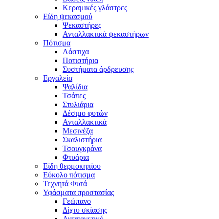
Κεραμικές γλάστρες
Είδη ψεκασμού
Ψεκαστήρες
Ανταλλακτικά ψεκαστήρων
Πότισμα
Λάστιχα
Ποτιστήρια
Συστήματα άρδρευσης
Εργαλεία
Ψαλίδια
Τσάπες
Στυλιάρια
Δέσιμο φυτών
Ανταλλακτικά
Μεσινέζα
Σκαλιστήρια
Τσουγκράνα
Φτυάρια
Είδη θερμοκηπίου
Εύκολο πότισμα
Τεχνητά Φυτά
Υφάσματα προστασίας
Γεώπανο
Δίχτυ σκίασης
Αντιπαγετικό