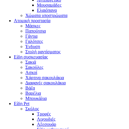
Μουσαμάδες
Ελαιόπανα
Χώματα υποστρώματα
Ατομική προστασία
Μάσκες
Παπούτσια
Γάντια
Γαλότσες
Ένδυση
Στολή ραντίσματος
Είδη συσκευασίας
Σακιά
Σακούλες
Ασκοί
Χάρτινα σακουλάκια
Διαφανές σακουλάκια
Βάζα
Βαρέλια
Μπουκάλια
Είδη Pet
Σκύλος
Τροφές
Λιχουδιές
Αξεσουάρ