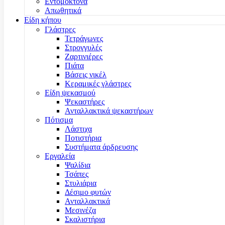
Εντομοκτόνα
Απωθητικά
Είδη κήπου
Γλάστρες
Τετράγωνες
Στρογγυλές
Ζαρτινιέρες
Πιάτα
Βάσεις νικέλ
Κεραμικές γλάστρες
Είδη ψεκασμού
Ψεκαστήρες
Ανταλλακτικά ψεκαστήρων
Πότισμα
Λάστιχα
Ποτιστήρια
Συστήματα άρδρευσης
Εργαλεία
Ψαλίδια
Τσάπες
Στυλιάρια
Δέσιμο φυτών
Ανταλλακτικά
Μεσινέζα
Σκαλιστήρια