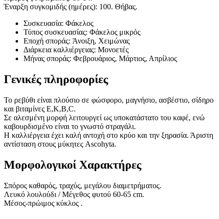
Έναρξη συγκομιδής (ημέρες): 100. Θήβας.
Συσκευασία: Φάκελος
Τύπος συσκευασίας: Φάκελος μικρός
Εποχή σποράς: Άνοιξη, Χειμώνας
Διάρκεια καλλιέργειας: Μονοετές
Μήνας σποράς: Φεβρουάριος, Μάρτιος, Απρίλιος
Γενικές πληροφορίες
Το ρεβύθι είναι πλούσιο σε φώσφορο, μαγνήσιο, ασβέστιο, σίδηρο
και βιταμίνες Ε,Κ,B,C.
Σε αλεσμένη μορφή λειτουργεί ως υποκατάστατο του καφέ, ενώ
καβουρδισμένο είναι το γνωστό στραγάλι.
Η καλλιέργεια έχει καλή αντοχή στο κρύο και την ξηρασία. Άριστη
αντίσταση στους μύκητες Ascohyta.
Μορφολογικοί Χαρακτήρες
Σπόρος καθαρός, τραχύς, μεγάλου διαμετρήματος.
Λευκό λουλούδι / Μέγεθος φυτού 60-65 cm.
Μέσος-πρώιμος κύκλος .