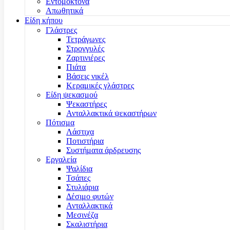
Εντομοκτόνα
Απωθητικά
Είδη κήπου
Γλάστρες
Τετράγωνες
Στρογγυλές
Ζαρτινιέρες
Πιάτα
Βάσεις νικέλ
Κεραμικές γλάστρες
Είδη ψεκασμού
Ψεκαστήρες
Ανταλλακτικά ψεκαστήρων
Πότισμα
Λάστιχα
Ποτιστήρια
Συστήματα άρδρευσης
Εργαλεία
Ψαλίδια
Τσάπες
Στυλιάρια
Δέσιμο φυτών
Ανταλλακτικά
Μεσινέζα
Σκαλιστήρια