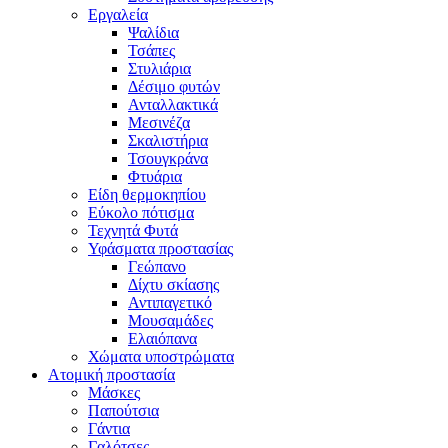
Εργαλεία
Ψαλίδια
Τσάπες
Στυλιάρια
Δέσιμο φυτών
Ανταλλακτικά
Μεσινέζα
Σκαλιστήρια
Τσουγκράνα
Φτυάρια
Είδη θερμοκηπίου
Εύκολο πότισμα
Τεχνητά Φυτά
Υφάσματα προστασίας
Γεώπανο
Δίχτυ σκίασης
Αντιπαγετικό
Μουσαμάδες
Ελαιόπανα
Χώματα υποστρώματα
Ατομική προστασία
Μάσκες
Παπούτσια
Γάντια
Γαλότσες