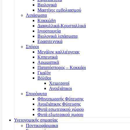
Βιολογικά
Μαστίχες εμβολιασμού
Λιπάσματα
Κοκκώδη
Διαφυλλικά-Κρυσταλλικά
Ιχνοστοιχεία
Βιολογικά λιπάσματα
Ερασιτεχνικά
Σπόροι
Μεγάλης καλλιέργειας
Κηπευτικά
Αρωματικά
Πατατόσπορος – Κοκκάρι
Γκαζόν
Βόλβοι
Χειμερινοί
Ανοιξιάτικοι
Σπορόφυτα
Φθινοπωρινής Φύτευσης
Ανοιξιάτικης Φύτευσης
Φυτά εσωτερικού χώρου
Φυτά εξωτερικού χωρου
Υγειονομικής σημασίας
Ποντικοφάρμακα