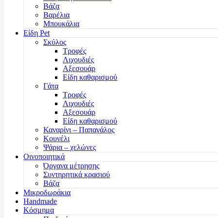
Βάζα
Βαρέλια
Μπουκάλια
Είδη Pet
Σκύλος
Τροφές
Λιχουδιές
Αξεσουάρ
Είδη καθαρισμού
Γάτα
Τροφές
Λιχουδιές
Αξεσουάρ
Είδη καθαρισμού
Καναρίνι – Παπαγάλος
Κουνέλι
Ψάρια – χελώνες
Οινοποιητικά
Όργανα μέτρησης
Συντηρητικά κρασιού
Βάζα
Μικροδωράκια
Handmade
Κόσμημα