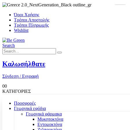
Όροι Χρήσης
Τρόποι Αποστολής
Τρόποι Πληρωμής
Wishlist
Search
Καλωσήλθατε
Σύνδεση / Εγγραφή
0
0
ΚΑΤΗΓΟΡΙΕΣ
Προσφορές
Γεωργικά εφόδια
Γεωργικά φάρμακα
Μυκητοκτόνα
Εντομοκτόνα
Ζιζανιοκτόνα