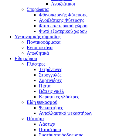
Ανοιξιάτικοι
Σπορόφυτα
Φθινοπωρινής Φύτευσης
Ανοιξιάτικης Φύτευσης
Φυτά εσωτερικού χώρου
Φυτά εξωτερικού χωρου
Υγειονομικής σημασίας
Ποντικοφάρμακα
Εντομοκτόνα
Απωθητικά
Είδη κήπου
Γλάστρες
Τετράγωνες
Στρογγυλές
Ζαρτινιέρες
Πιάτα
Βάσεις νικέλ
Κεραμικές γλάστρες
Είδη ψεκασμού
Ψεκαστήρες
Ανταλλακτικά ψεκαστήρων
Πότισμα
Λάστιχα
Ποτιστήρια
Συστήματα άρδρευσης