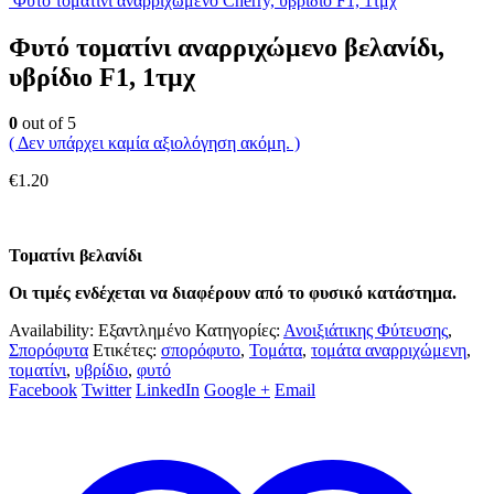
Φυτό τοματίνι αναρριχώμενο Cherry, υβρίδιο F1, 1τμχ
Φυτό τοματίνι αναρριχώμενο βελανίδι,
υβρίδιο F1, 1τμχ
0
out of 5
( Δεν υπάρχει καμία αξιολόγηση ακόμη. )
€
1.20
Τοματίνι βελανίδι
Οι τιμές ενδέχεται να διαφέρουν από το φυσικό κατάστημα.
Availability:
Εξαντλημένο
Κατηγορίες:
Ανοιξιάτικης Φύτευσης
,
Σπορόφυτα
Ετικέτες:
σπορόφυτο
,
Τομάτα
,
τομάτα αναρριχώμενη
,
τοματίνι
,
υβρίδιο
,
φυτό
Facebook
Twitter
LinkedIn
Google +
Email