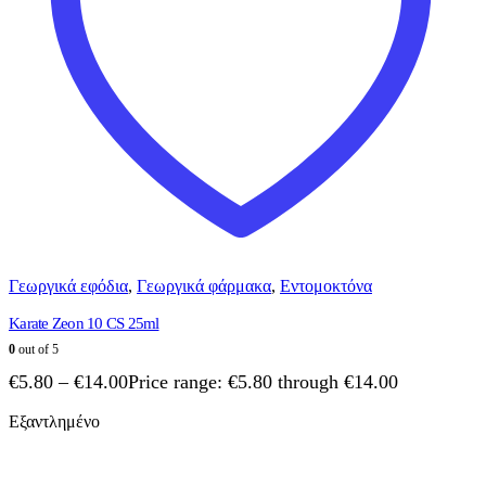
Γεωργικά εφόδια
,
Γεωργικά φάρμακα
,
Εντομοκτόνα
Karate Zeon 10 CS 25ml
0
out of 5
€
5.80
–
€
14.00
Price range: €5.80 through €14.00
Εξαντλημένο