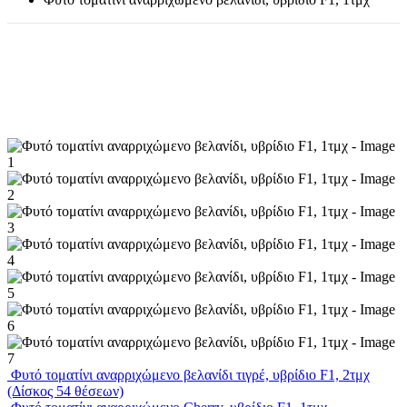
Φυτό τοματίνι αναρριχώμενο βελανίδι τιγρέ, υβρίδιο F1, 2τμχ
(Δίσκος 54 θέσεων)