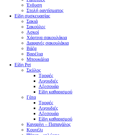
Ένδυση
Στολή ραντίσματος
Είδη συσκευασίας
Σακιά
Σακούλες
Ασκοί
Χάρτινα σακουλάκια
Διαφανές σακουλάκια
Βάζα
Βαρέλια
Μπουκάλια
Είδη Pet
Σκύλος
Τροφές
Λιχουδιές
Αξεσουάρ
Είδη καθαρισμού
Γάτα
Τροφές
Λιχουδιές
Αξεσουάρ
Είδη καθαρισμού
Καναρίνι – Παπαγάλος
Κουνέλι