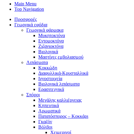
Main Menu
Top Navigation
Προσφορές
Γεωργικά εφόδια
Γεωργικά φάρμακα
Μυκητοκτόνα
Εντομοκτόνα
Ζιζανιοκτόνα
Βιολογικά
Μαστίχες εμβολιασμού
Λιπάσματα
Κοκκώδη
Διαφυλλικά-Κρυσταλλικά
Ιχνοστοιχεία
Βιολογικά λιπάσματα
Ερασιτεχνικά
Σπόροι
Μεγάλης καλλιέργειας
Κηπευτικά
Αρωματικά
Πατατόσπορος – Κοκκάρι
Γκαζόν
Βόλβοι
Χειμερινοί