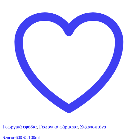
Γεωργικά εφόδια
,
Γεωργικά φάρμακα
,
Ζιζανιοκτόνα
Sencor 600SC 100ml