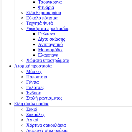
Τσουγκράνα
Φτυάρια
Είδη θερμοκηπίου
Εύκολο πότισμα
Τεχνητά Φυτά
Υφάσματα προστασίας
Γεώπανο
Δίχτυ σκίασης
Αντιπαγετικό
Μουσαμάδες
Ελαιόπανα
Χώματα υποστρώματα
Ατομική προστασία
Μάσκες
Παπούτσια
Γάντια
Γαλότσες
Ένδυση
Στολή ραντίσματος
Είδη συσκευασίας
Σακιά
Σακούλες
Ασκοί
Χάρτινα σακουλάκια
Διαφανές σακουλάκια