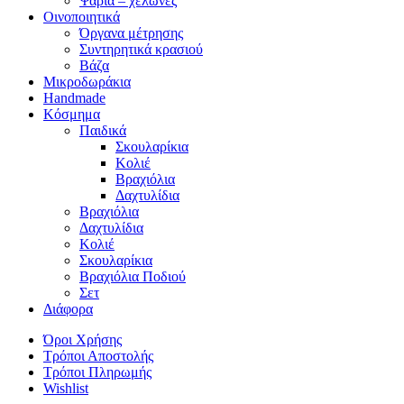
Ψάρια – χελώνες
Οινοποιητικά
Όργανα μέτρησης
Συντηρητικά κρασιού
Βάζα
Μικροδωράκια
Handmade
Κόσμημα
Παιδικά
Σκουλαρίκια
Κολιέ
Βραχιόλια
Δαχτυλίδια
Βραχιόλια
Δαχτυλίδια
Κολιέ
Σκουλαρίκια
Βραχιόλια Ποδιού
Σετ
Διάφορα
Όροι Χρήσης
Τρόποι Αποστολής
Τρόποι Πληρωμής
Wishlist