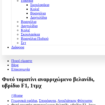
Παιδικά
Σκουλαρίκια
Κολιέ
Βραχιόλια
Δαχτυλίδια
Βραχιόλια
Δαχτυλίδια
Κολιέ
Σκουλαρίκια
Βραχιόλια Ποδιού
Σετ
Διάφορα
Ποιοί είμαστε
Blog
Επικοινωνία
Φυτό τοματίνι αναρριχώμενο βελανίδι,
υβρίδιο F1, 1τμχ
Home
Γεωργικά εφόδια
,
Σπορόφυτα
,
Ανοιξιάτικης Φύτευσης
Φυτό τοματίνι αναρριχώμενο βελανίδι, υβρίδιο F1, 1τμχ