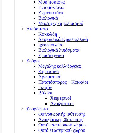
Μυκητοκτόνα
Εντομοκτόνα
Ζιζανιοκτόνα
Βιολογικά
Μαστίχες εμβολιασμού
Λιπάσματα
Κοκκώδη
Διαφυλλικά-Κρυσταλλικά
Ιχνοστοιχεία
Βιολογικά λιπάσματα
Ερασιτεχνικά
Σπόροι
Μεγάλης καλλιέργειας
Κηπευτικά
Αρωματικά
Πατατόσπορος – Κοκκάρι
Γκαζόν
Βόλβοι
Χειμερινοί
Ανοιξιάτικοι
Σπορόφυτα
Φθινοπωρινής Φύτευσης
Ανοιξιάτικης Φύτευσης
Φυτά εσωτερικού χώρου
Φυτά εξωτερικού χωρου