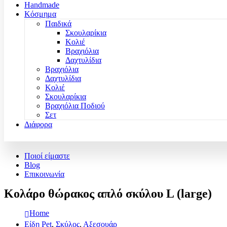
Handmade
Κόσμημα
Παιδικά
Σκουλαρίκια
Κολιέ
Βραχιόλια
Δαχτυλίδια
Βραχιόλια
Δαχτυλίδια
Κολιέ
Σκουλαρίκια
Βραχιόλια Ποδιού
Σετ
Διάφορα
Ποιοί είμαστε
Blog
Επικοινωνία
Κολάρο θώρακος απλό σκύλου L (large)
Home
Είδη Pet
,
Σκύλος
,
Αξεσουάρ