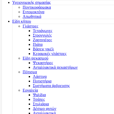
Υγειονομικής σημασίας
Ποντικοφάρμακα
Εντομοκτόνα
Απωθητικά
Είδη κήπου
Γλάστρες
Τετράγωνες
Στρογγυλές
Ζαρτινιέρες
Πιάτα
Βάσεις νικέλ
Κεραμικές γλάστρες
Είδη ψεκασμού
Ψεκαστήρες
Ανταλλακτικά ψεκαστήρων
Πότισμα
Λάστιχα
Ποτιστήρια
Συστήματα άρδρευσης
Εργαλεία
Ψαλίδια
Τσάπες
Στυλιάρια
Δέσιμο φυτών
Ανταλλακτικά