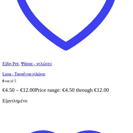
Είδη Pet
,
Ψάρια - χελώνες
Luna - Τροφή για χελώνες
0
out of 5
€
4.50
–
€
12.00
Price range: €4.50 through €12.00
Εξαντλημένο