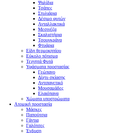
Ψαλίδια
Τσάπες
Στυλιάρια
Δέσιμο φυτών
Ανταλλακτικά
Μεσινέζα
Σκαλιστήρια
Τσουγκράνα
Φτυάρια
Είδη θερμοκηπίου
Εύκολο πότισμα
Τεχνητά Φυτά
Υφάσματα προστασίας
Γεώπανο
Δίχτυ σκίασης
Αντιπαγετικό
Μουσαμάδες
Ελαιόπανα
Χώματα υποστρώματα
Ατομική προστασία
Μάσκες
Παπούτσια
Γάντια
Γαλότσες
Ένδυση