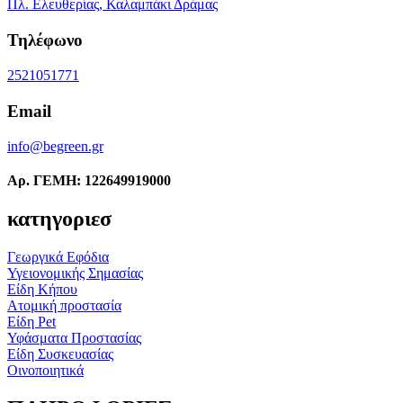
Πλ. Ελευθερίας, Καλαμπάκι Δράμας
Τηλέφωνο
2521051771
Email
info@begreen.gr
Αρ. ΓΕΜΗ: 122649919000
κατηγοριεσ
Γεωργικά Εφόδια
Υγειονομικής Σημασίας
Είδη Κήπου
Ατομική προστασία
Είδη Pet
Υφάσματα Προστασίας
Είδη Συσκευασίας
Οινοποιητικά