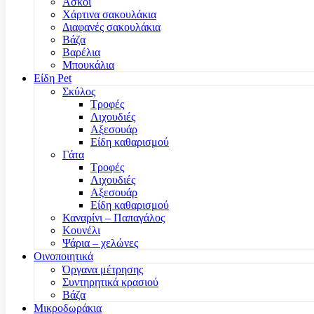
Ασκοί
Χάρτινα σακουλάκια
Διαφανές σακουλάκια
Βάζα
Βαρέλια
Μπουκάλια
Είδη Pet
Σκύλος
Τροφές
Λιχουδιές
Αξεσουάρ
Είδη καθαρισμού
Γάτα
Τροφές
Λιχουδιές
Αξεσουάρ
Είδη καθαρισμού
Καναρίνι – Παπαγάλος
Κουνέλι
Ψάρια – χελώνες
Οινοποιητικά
Όργανα μέτρησης
Συντηρητικά κρασιού
Βάζα
Μικροδωράκια