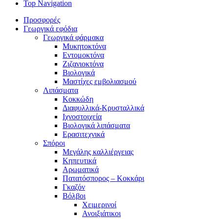
Top Navigation
Προσφορές
Γεωργικά εφόδια
Γεωργικά φάρμακα
Μυκητοκτόνα
Εντομοκτόνα
Ζιζανιοκτόνα
Βιολογικά
Μαστίχες εμβολιασμού
Λιπάσματα
Κοκκώδη
Διαφυλλικά-Κρυσταλλικά
Ιχνοστοιχεία
Βιολογικά λιπάσματα
Ερασιτεχνικά
Σπόροι
Μεγάλης καλλιέργειας
Κηπευτικά
Αρωματικά
Πατατόσπορος – Κοκκάρι
Γκαζόν
Βόλβοι
Χειμερινοί
Ανοιξιάτικοι