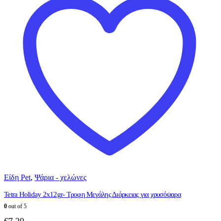
Είδη Pet
,
Ψάρια - χελώνες
Tetra Holiday 2x12gr- Τροφη Μεγάλης Διάρκειας για χρυσόψαρα
0
out of 5
€
7.20