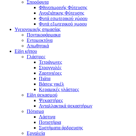
Σπορόφυτα
Φθινοπωρινής Φύτευσης
Ανοιξιάτικης Φύτευσης
Φυτά εσωτερικού χώρου
Φυτά εξωτερικού χωρου
Υγειονομικής σημασίας
Ποντικοφάρμακα
Εντομοκτόνα
Απωθητικά
Είδη κήπου
Γλάστρες
Τετράγωνες
Στρογγυλές
Ζαρτινιέρες
Πιάτα
Βάσεις νικέλ
Κεραμικές γλάστρες
Είδη ψεκασμού
Ψεκαστήρες
Ανταλλακτικά ψεκαστήρων
Πότισμα
Λάστιχα
Ποτιστήρια
Συστήματα άρδρευσης
Εργαλεία