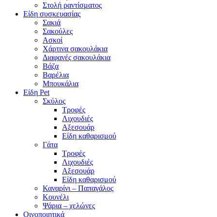
Στολή ραντίσματος
Είδη συσκευασίας
Σακιά
Σακούλες
Ασκοί
Χάρτινα σακουλάκια
Διαφανές σακουλάκια
Βάζα
Βαρέλια
Μπουκάλια
Είδη Pet
Σκύλος
Τροφές
Λιχουδιές
Αξεσουάρ
Είδη καθαρισμού
Γάτα
Τροφές
Λιχουδιές
Αξεσουάρ
Είδη καθαρισμού
Καναρίνι – Παπαγάλος
Κουνέλι
Ψάρια – χελώνες
Οινοποιητικά