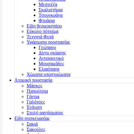
Μεσινέζα
Σκαλιστήρια
Τσουγκράνα
Φτυάρια
Είδη θερμοκηπίου
Εύκολο πότισμα
Τεχνητά Φυτά
Υφάσματα προστασίας
Γεώπανο
Δίχτυ σκίασης
Αντιπαγετικό
Μουσαμάδες
Ελαιόπανα
Χώματα υποστρώματα
Ατομική προστασία
Μάσκες
Παπούτσια
Γάντια
Γαλότσες
Ένδυση
Στολή ραντίσματος
Είδη συσκευασίας
Σακιά
Σακούλες