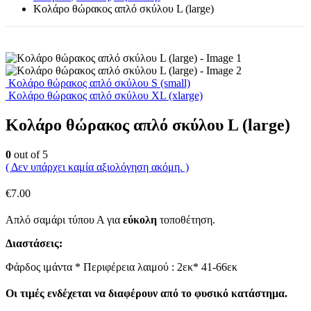
Κολάρο θώρακος απλό σκύλου L (large)
Κολάρο θώρακος απλό σκύλου S (small)
Κολάρο θώρακος απλό σκύλου XL (xlarge)
Κολάρο θώρακος απλό σκύλου L (large)
0
out of 5
( Δεν υπάρχει καμία αξιολόγηση ακόμη. )
€
7.00
Απλό σαμάρι τύπου Α για
εύκολη
τοποθέτηση.
Διαστάσεις:
Φάρδος ιμάντα * Περιφέρεια λαιμού : 2εκ* 41-66εκ
Οι τιμές ενδέχεται να διαφέρουν από το φυσικό κατάστημα.