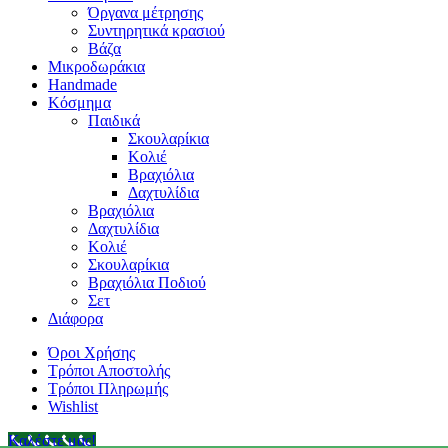
Όργανα μέτρησης
Συντηρητικά κρασιού
Βάζα
Μικροδωράκια
Handmade
Κόσμημα
Παιδικά
Σκουλαρίκια
Κολιέ
Βραχιόλια
Δαχτυλίδια
Βραχιόλια
Δαχτυλίδια
Κολιέ
Σκουλαρίκια
Βραχιόλια Ποδιού
Σετ
Διάφορα
Όροι Χρήσης
Τρόποι Αποστολής
Τρόποι Πληρωμής
Wishlist
Καλέστε μας!