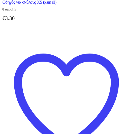
Οδηγός για σκύλους XS (xsmall)
0
out of 5
€
3.30