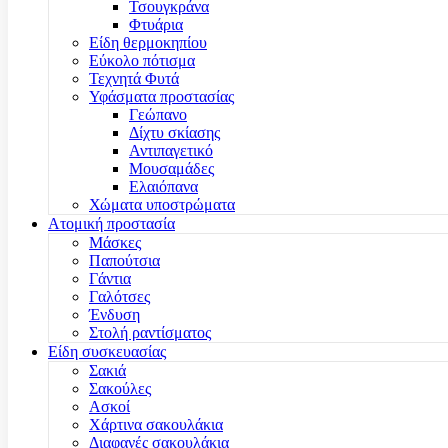
Τσουγκράνα
Φτυάρια
Είδη θερμοκηπίου
Εύκολο πότισμα
Τεχνητά Φυτά
Υφάσματα προστασίας
Γεώπανο
Δίχτυ σκίασης
Αντιπαγετικό
Μουσαμάδες
Ελαιόπανα
Χώματα υποστρώματα
Ατομική προστασία
Μάσκες
Παπούτσια
Γάντια
Γαλότσες
Ένδυση
Στολή ραντίσματος
Είδη συσκευασίας
Σακιά
Σακούλες
Ασκοί
Χάρτινα σακουλάκια
Διαφανές σακουλάκια