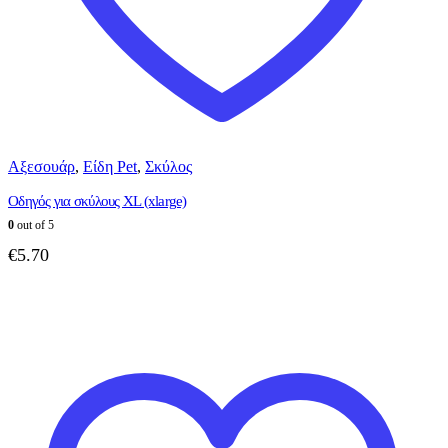
Αξεσουάρ
,
Είδη Pet
,
Σκύλος
Οδηγός για σκύλους XL (xlarge)
0
out of 5
€
5.70