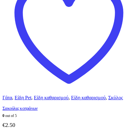
Γάτα
,
Είδη Pet
,
Είδη καθαρισμού
,
Είδη καθαρισμού
,
Σκύλος
Σακούλες κοπράνων
0
out of 5
€
2.50