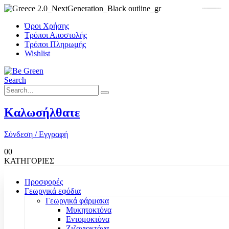
Όροι Χρήσης
Τρόποι Αποστολής
Τρόποι Πληρωμής
Wishlist
Search
Καλωσήλθατε
Σύνδεση / Εγγραφή
0
0
ΚΑΤΗΓΟΡΙΕΣ
Προσφορές
Γεωργικά εφόδια
Γεωργικά φάρμακα
Μυκητοκτόνα
Εντομοκτόνα
Ζιζανιοκτόνα