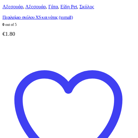
Αξεσουάρ
,
Αξεσουάρ
,
Γάτα
,
Είδη Pet
,
Σκύλος
Περιλαίμιο σκύλου XS και γάτας (xsmall)
0
out of 5
€
1.80