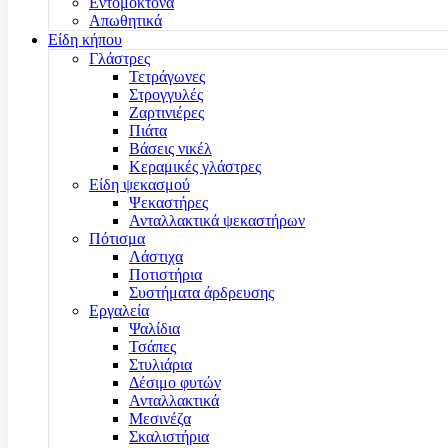
Εντομοκτόνα
Απωθητικά
Είδη κήπου
Γλάστρες
Τετράγωνες
Στρογγυλές
Ζαρτινιέρες
Πιάτα
Βάσεις νικέλ
Κεραμικές γλάστρες
Είδη ψεκασμού
Ψεκαστήρες
Ανταλλακτικά ψεκαστήρων
Πότισμα
Λάστιχα
Ποτιστήρια
Συστήματα άρδρευσης
Εργαλεία
Ψαλίδια
Τσάπες
Στυλιάρια
Δέσιμο φυτών
Ανταλλακτικά
Μεσινέζα
Σκαλιστήρια