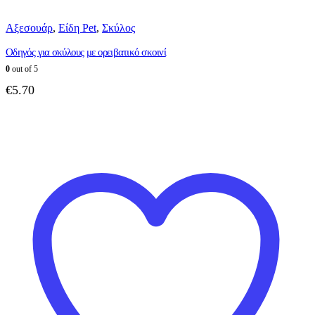
Αξεσουάρ
,
Είδη Pet
,
Σκύλος
Οδηγός για σκύλους με ορειβατικό σκοινί
0
out of 5
€
5.70