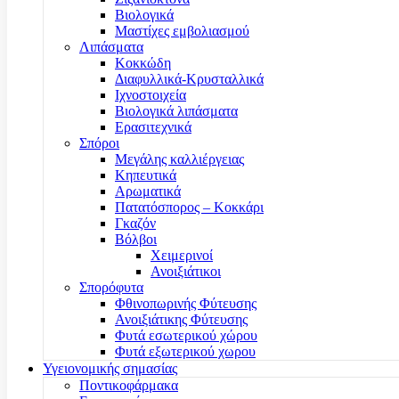
Βιολογικά
Μαστίχες εμβολιασμού
Λιπάσματα
Κοκκώδη
Διαφυλλικά-Κρυσταλλικά
Ιχνοστοιχεία
Βιολογικά λιπάσματα
Ερασιτεχνικά
Σπόροι
Μεγάλης καλλιέργειας
Κηπευτικά
Αρωματικά
Πατατόσπορος – Κοκκάρι
Γκαζόν
Βόλβοι
Χειμερινοί
Ανοιξιάτικοι
Σπορόφυτα
Φθινοπωρινής Φύτευσης
Ανοιξιάτικης Φύτευσης
Φυτά εσωτερικού χώρου
Φυτά εξωτερικού χωρου
Υγειονομικής σημασίας
Ποντικοφάρμακα