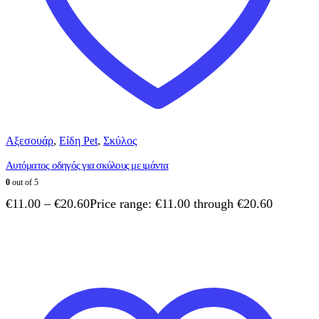
Αξεσουάρ
,
Είδη Pet
,
Σκύλος
Αυτόματος οδηγός για σκύλους με ιμάντα
0
out of 5
€
11.00
–
€
20.60
Price range: €11.00 through €20.60