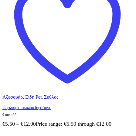
Αξεσουάρ
,
Είδη Pet
,
Σκύλος
Περιλαίμιο σκύλου δερμάτινο
0
out of 5
€
5.50
–
€
12.00
Price range: €5.50 through €12.00