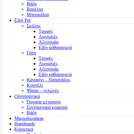
Βάζα
Βαρέλια
Μπουκάλια
Είδη Pet
Σκύλος
Τροφές
Λιχουδιές
Αξεσουάρ
Είδη καθαρισμού
Γάτα
Τροφές
Λιχουδιές
Αξεσουάρ
Είδη καθαρισμού
Καναρίνι – Παπαγάλος
Κουνέλι
Ψάρια – χελώνες
Οινοποιητικά
Όργανα μέτρησης
Συντηρητικά κρασιού
Βάζα
Μικροδωράκια
Handmade
Κόσμημα