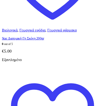
Βιολογικά
,
Γεωργικά εφόδια
,
Γεωργικά φάρμακα
Stac Διατομική Γη Σκόνη 200gr
0
out of 5
€
5.00
Εξαντλημένο