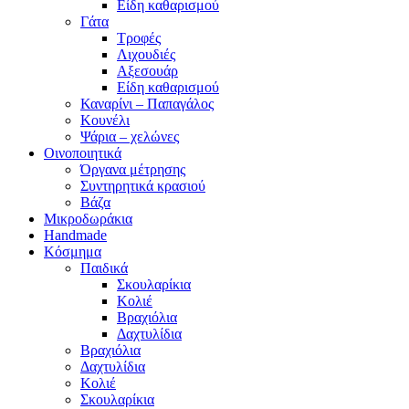
Είδη καθαρισμού
Γάτα
Τροφές
Λιχουδιές
Αξεσουάρ
Είδη καθαρισμού
Καναρίνι – Παπαγάλος
Κουνέλι
Ψάρια – χελώνες
Οινοποιητικά
Όργανα μέτρησης
Συντηρητικά κρασιού
Βάζα
Μικροδωράκια
Handmade
Κόσμημα
Παιδικά
Σκουλαρίκια
Κολιέ
Βραχιόλια
Δαχτυλίδια
Βραχιόλια
Δαχτυλίδια
Κολιέ
Σκουλαρίκια