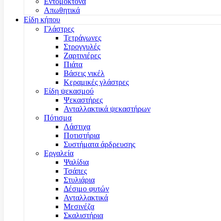
Εντομοκτόνα
Απωθητικά
Είδη κήπου
Γλάστρες
Τετράγωνες
Στρογγυλές
Ζαρτινιέρες
Πιάτα
Βάσεις νικέλ
Κεραμικές γλάστρες
Είδη ψεκασμού
Ψεκαστήρες
Ανταλλακτικά ψεκαστήρων
Πότισμα
Λάστιχα
Ποτιστήρια
Συστήματα άρδρευσης
Εργαλεία
Ψαλίδια
Τσάπες
Στυλιάρια
Δέσιμο φυτών
Ανταλλακτικά
Μεσινέζα
Σκαλιστήρια