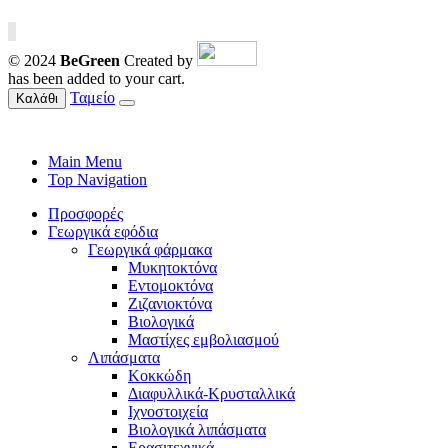
© 2024
BeGreen
Created by
has been added to your cart.
Ταμείο
Καλάθι
Main Menu
Top Navigation
Προσφορές
Γεωργικά εφόδια
Γεωργικά φάρμακα
Μυκητοκτόνα
Εντομοκτόνα
Ζιζανιοκτόνα
Βιολογικά
Μαστίχες εμβολιασμού
Λιπάσματα
Κοκκώδη
Διαφυλλικά-Κρυσταλλικά
Ιχνοστοιχεία
Βιολογικά λιπάσματα
Ερασιτεχνικά