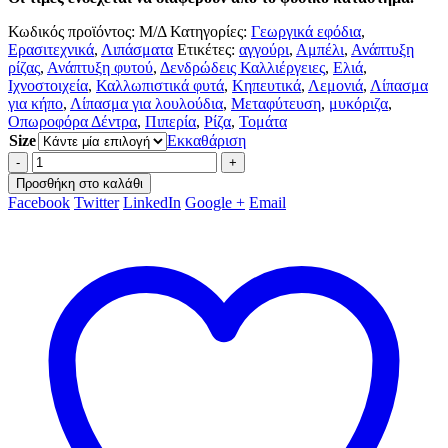
Κωδικός προϊόντος:
Μ/Δ
Κατηγορίες:
Γεωργικά εφόδια
,
Ερασιτεχνικά
,
Λιπάσματα
Ετικέτες:
αγγούρι
,
Αμπέλι
,
Ανάπτυξη
ρίζας
,
Ανάπτυξη φυτού
,
Δενδρώδεις Καλλιέργειες
,
Ελιά
,
Ιχνοστοιχεία
,
Καλλωπιστικά φυτά
,
Κηπευτικά
,
Λεμονιά
,
Λίπασμα
για κήπο
,
Λίπασμα για λουλούδια
,
Μεταφύτευση
,
μυκόριζα
,
Οπωροφόρα Δέντρα
,
Πιπερία
,
Ρίζα
,
Τομάτα
Size
Εκκαθάριση
-
+
Προσθήκη στο καλάθι
Facebook
Twitter
LinkedIn
Google +
Email