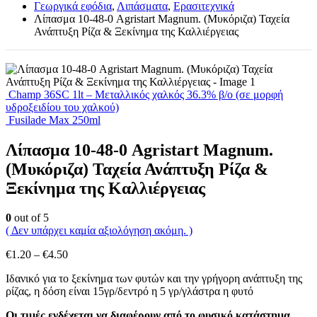
Γεωργικά εφόδια
,
Λιπάσματα
,
Ερασιτεχνικά
Λίπασμα 10-48-0 Agristart Magnum. (Μυκόριζα) Ταχεία
Ανάπτυξη Ρίζα & Ξεκίνημα της Καλλιέργειας
Champ 36SC 1lt – Μεταλλικός χαλκός 36.3% β/ο (σε μορφή
υδροξειδίου του χαλκού)
Fusilade Max 250ml
Λίπασμα 10-48-0 Agristart Magnum.
(Μυκόριζα) Ταχεία Ανάπτυξη Ρίζα &
Ξεκίνημα της Καλλιέργειας
0
out of 5
( Δεν υπάρχει καμία αξιολόγηση ακόμη. )
Price
€
1.20
–
€
4.50
range:
Ιδανικό για το ξεκίνημα των φυτών και την γρήγορη ανάπτυξη της
€1.20
ρίζας, η δόση είναι 15γρ/δεντρό η 5 γρ/γλάστρα η φυτό
through
€4.50
Οι τιμές ενδέχεται να διαφέρουν από το φυσικό κατάστημα.