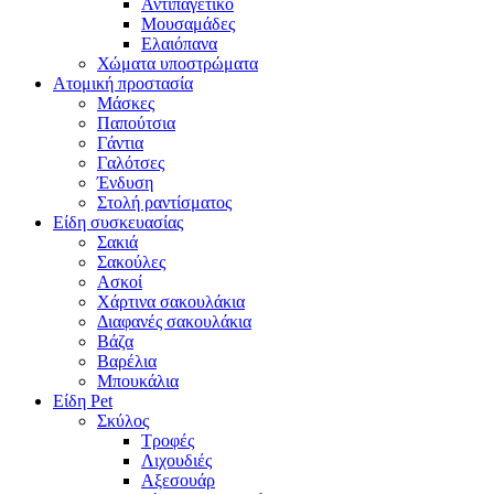
Αντιπαγετικό
Μουσαμάδες
Ελαιόπανα
Χώματα υποστρώματα
Ατομική προστασία
Μάσκες
Παπούτσια
Γάντια
Γαλότσες
Ένδυση
Στολή ραντίσματος
Είδη συσκευασίας
Σακιά
Σακούλες
Ασκοί
Χάρτινα σακουλάκια
Διαφανές σακουλάκια
Βάζα
Βαρέλια
Μπουκάλια
Είδη Pet
Σκύλος
Τροφές
Λιχουδιές
Αξεσουάρ