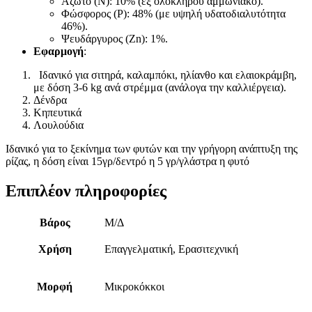
Άζωτο (N): 10% (εξ ολοκλήρου αμμωνιακό).
Φώσφορος (P
): 48% (με υψηλή υδατοδιαλυτότητα
46%).
Ψευδάργυρος (Zn): 1%.
Εφαρμογή
:
Iδανικό για σιτηρά, καλαμπόκι, ηλίανθο και ελαιοκράμβη,
με δόση 3-6 kg ανά στρέμμα (ανάλογα την καλλιέργεια).
Δένδρα
Κηπευτικά
Λουλούδια
Ιδανικό για το ξεκίνημα των φυτών και την γρήγορη ανάπτυξη της
ρίζας, η δόση είναι 15γρ/δεντρό η 5 γρ/γλάστρα η φυτό
Επιπλέον πληροφορίες
Βάρος
Μ/Δ
Χρήση
Επαγγελματική, Ερασιτεχνική
Μορφή
Μικροκόκκοι