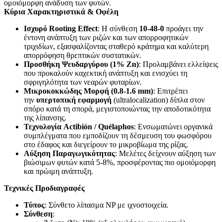
ομοιόμορφη ανάδυση των φυτών.
Κύρια Χαρακτηριστικά & Οφέλη
Ισχυρό Rooting Effect
: Η σύνθεση
10-48-0
προάγει την
έντονη ανάπτυξη των ριζών και των απορροφητικών
τριχιδίων, εξασφαλίζοντας σταθερό κράτημα και καλύτερη
απορρόφηση θρεπτικών συστατικών.
Προσθήκη Ψευδαργύρου (1% Zn)
: Προλαμβάνει ελλείψεις
που προκαλούν καχεκτική ανάπτυξη και ενισχύει τη
σφριγηλότητα των νεαρών φυταρίων.
Μικροκοκκώδης Μορφή (0.8-1.6 mm)
: Επιτρέπει
την
υπερτοπική εφαρμογή
(ultralocalization) δίπλα στον
σπόρο κατά τη σπορά, μεγιστοποιώντας την αποδοτικότητα
της λίπανσης.
Τεχνολογία Actibión / Quélaphos
: Ενσωματώνει οργανικά
συμπλέγματα που εμποδίζουν τη δέσμευση του φωσφόρου
στο έδαφος και διεγείρουν το μικροβίωμα της ρίζας.
Αύξηση Παραγωγικότητας
: Μελέτες δείχνουν αύξηση των
βιώσιμων φυτών κατά 5-8%, προσφέροντας πιο ομοιόμορφη
και πρώιμη ανάπτυξη.
Τεχνικές Προδιαγραφές
Τύπος
: Σύνθετο λίπασμα NP με ιχνοστοιχεία.
Σύνθεση
: