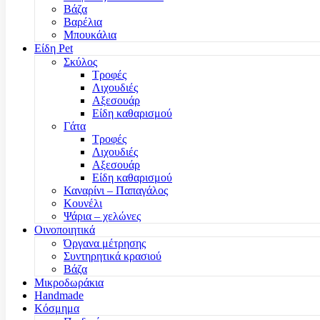
Βάζα
Βαρέλια
Μπουκάλια
Είδη Pet
Σκύλος
Τροφές
Λιχουδιές
Αξεσουάρ
Είδη καθαρισμού
Γάτα
Τροφές
Λιχουδιές
Αξεσουάρ
Είδη καθαρισμού
Καναρίνι – Παπαγάλος
Κουνέλι
Ψάρια – χελώνες
Οινοποιητικά
Όργανα μέτρησης
Συντηρητικά κρασιού
Βάζα
Μικροδωράκια
Handmade
Κόσμημα