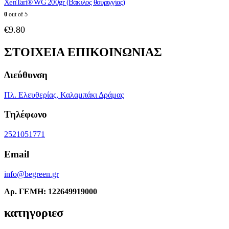
XenTari® WG 200gr (Βάκιλος θουριγγίας)
0
out of 5
€
9.80
ΣΤΟΙΧΕΙΑ ΕΠΙΚΟΙΝΩΝΙΑΣ
Διεύθυνση
Πλ. Ελευθερίας, Καλαμπάκι Δράμας
Τηλέφωνο
2521051771
Email
info@begreen.gr
Αρ. ΓΕΜΗ: 122649919000
κατηγοριεσ