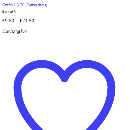
Grafiti 2,5 EC (Τύπου decis)
0
out of 5
Price
€
9.50
–
€
21.50
range:
Εξαντλημένο
€9.50
through
€21.50