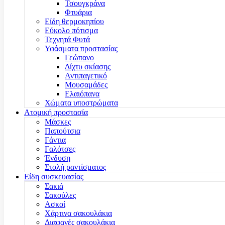
Τσουγκράνα
Φτυάρια
Είδη θερμοκηπίου
Εύκολο πότισμα
Τεχνητά Φυτά
Υφάσματα προστασίας
Γεώπανο
Δίχτυ σκίασης
Αντιπαγετικό
Μουσαμάδες
Ελαιόπανα
Χώματα υποστρώματα
Ατομική προστασία
Μάσκες
Παπούτσια
Γάντια
Γαλότσες
Ένδυση
Στολή ραντίσματος
Είδη συσκευασίας
Σακιά
Σακούλες
Ασκοί
Χάρτινα σακουλάκια
Διαφανές σακουλάκια