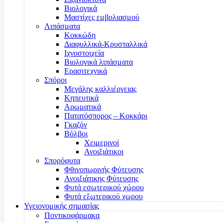
Βιολογικά
Μαστίχες εμβολιασμού
Λιπάσματα
Κοκκώδη
Διαφυλλικά-Κρυσταλλικά
Ιχνοστοιχεία
Βιολογικά λιπάσματα
Ερασιτεχνικά
Σπόροι
Μεγάλης καλλιέργειας
Κηπευτικά
Αρωματικά
Πατατόσπορος – Κοκκάρι
Γκαζόν
Βόλβοι
Χειμερινοί
Ανοιξιάτικοι
Σπορόφυτα
Φθινοπωρινής Φύτευσης
Ανοιξιάτικης Φύτευσης
Φυτά εσωτερικού χώρου
Φυτά εξωτερικού χωρου
Υγειονομικής σημασίας
Ποντικοφάρμακα