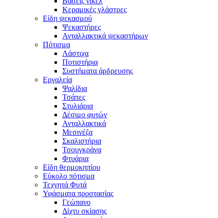
Βάσεις νικέλ
Κεραμικές γλάστρες
Είδη ψεκασμού
Ψεκαστήρες
Ανταλλακτικά ψεκαστήρων
Πότισμα
Λάστιχα
Ποτιστήρια
Συστήματα άρδρευσης
Εργαλεία
Ψαλίδια
Τσάπες
Στυλιάρια
Δέσιμο φυτών
Ανταλλακτικά
Μεσινέζα
Σκαλιστήρια
Τσουγκράνα
Φτυάρια
Είδη θερμοκηπίου
Εύκολο πότισμα
Τεχνητά Φυτά
Υφάσματα προστασίας
Γεώπανο
Δίχτυ σκίασης