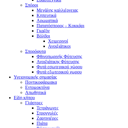
Σπόροι
Μεγάλης καλλιέργειας
Κηπευτικά
Αρωματικά
Πατατόσπορος – Κοκκάρι
Γκαζόν
Βόλβοι
Χειμερινοί
Ανοιξιάτικοι
Σπορόφυτα
Φθινοπωρινής Φύτευσης
Ανοιξιάτικης Φύτευσης
Φυτά εσωτερικού χώρου
Φυτά εξωτερικού χωρου
Υγειονομικής σημασίας
Ποντικοφάρμακα
Εντομοκτόνα
Απωθητικά
Είδη κήπου
Γλάστρες
Τετράγωνες
Στρογγυλές
Ζαρτινιέρες
Πιάτα