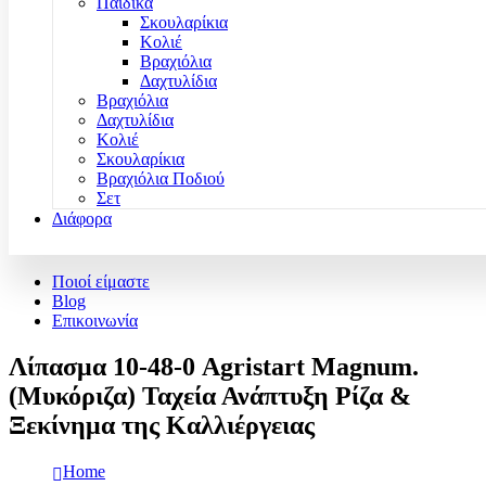
Παιδικά
Σκουλαρίκια
Κολιέ
Βραχιόλια
Δαχτυλίδια
Βραχιόλια
Δαχτυλίδια
Κολιέ
Σκουλαρίκια
Βραχιόλια Ποδιού
Σετ
Διάφορα
Ποιοί είμαστε
Blog
Επικοινωνία
Λίπασμα 10-48-0 Agristart Magnum.
(Μυκόριζα) Ταχεία Ανάπτυξη Ρίζα &
Ξεκίνημα της Καλλιέργειας
Home