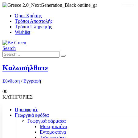
Όροι Χρήσης
Τρόποι Αποστολής
Τρόποι Πληρωμής
Wishlist
Search
Καλωσήλθατε
Σύνδεση / Εγγραφή
0
0
ΚΑΤΗΓΟΡΙΕΣ
Προσφορές
Γεωργικά εφόδια
Γεωργικά φάρμακα
Μυκητοκτόνα
Εντομοκτόνα
Ζιζανιοκτόνα