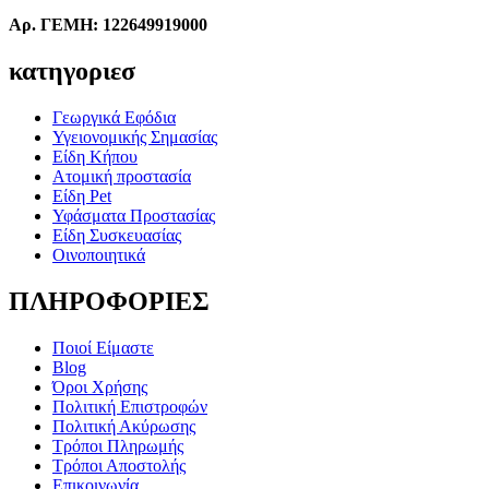
Αρ. ΓΕΜΗ: 122649919000
κατηγοριεσ
Γεωργικά Εφόδια
Υγειονομικής Σημασίας
Είδη Κήπου
Ατομική προστασία
Είδη Pet
Υφάσματα Προστασίας
Είδη Συσκευασίας
Οινοποιητικά
ΠΛΗΡΟΦΟΡΙΕΣ
Ποιοί Είμαστε
Blog
Όροι Χρήσης
Πολιτική Επιστροφών
Πολιτική Ακύρωσης
Τρόποι Πληρωμής
Τρόποι Αποστολής
Επικοινωνία