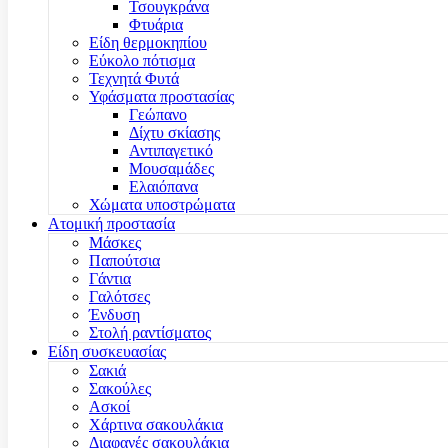
Τσουγκράνα
Φτυάρια
Είδη θερμοκηπίου
Εύκολο πότισμα
Τεχνητά Φυτά
Υφάσματα προστασίας
Γεώπανο
Δίχτυ σκίασης
Αντιπαγετικό
Μουσαμάδες
Ελαιόπανα
Χώματα υποστρώματα
Ατομική προστασία
Μάσκες
Παπούτσια
Γάντια
Γαλότσες
Ένδυση
Στολή ραντίσματος
Είδη συσκευασίας
Σακιά
Σακούλες
Ασκοί
Χάρτινα σακουλάκια
Διαφανές σακουλάκια