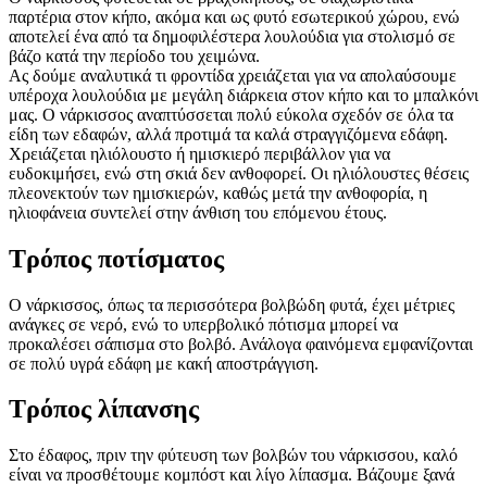
παρτέρια στον κήπο, ακόμα και ως φυτό εσωτερικού χώρου, ενώ
αποτελεί ένα από τα δημοφιλέστερα λουλούδια για στολισμό σε
βάζο κατά την περίοδο του χειμώνα.
Ας δούμε αναλυτικά τι φροντίδα χρειάζεται για να απολαύσουμε
υπέροχα λουλούδια με μεγάλη διάρκεια στον κήπο και το μπαλκόνι
μας. Ο νάρκισσος αναπτύσσεται πολύ εύκολα σχεδόν σε όλα τα
είδη των εδαφών, αλλά προτιμά τα καλά στραγγιζόμενα εδάφη.
Χρειάζεται ηλιόλουστο ή ημισκιερό περιβάλλον για να
ευδοκιμήσει, ενώ στη σκιά δεν ανθοφορεί. Οι ηλιόλουστες θέσεις
πλεονεκτούν των ημισκιερών, καθώς μετά την ανθοφορία, η
ηλιοφάνεια συντελεί στην άνθιση του επόμενου έτους.
Τρόπος ποτίσματος
Ο νάρκισσος, όπως τα περισσότερα βολβώδη φυτά, έχει μέτριες
ανάγκες σε νερό, ενώ το υπερβολικό πότισμα μπορεί να
προκαλέσει σάπισμα στο βολβό. Ανάλογα φαινόμενα εμφανίζονται
σε πολύ υγρά εδάφη με κακή αποστράγγιση.
Τρόπος λίπανσης
Στο έδαφος, πριν την φύτευση των βολβών του νάρκισσου, καλό
είναι να προσθέτουμε κομπόστ και λίγο λίπασμα. Βάζουμε ξανά