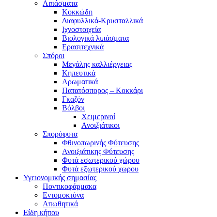
Λιπάσματα
Κοκκώδη
Διαφυλλικά-Κρυσταλλικά
Ιχνοστοιχεία
Βιολογικά λιπάσματα
Ερασιτεχνικά
Σπόροι
Μεγάλης καλλιέργειας
Κηπευτικά
Αρωματικά
Πατατόσπορος – Κοκκάρι
Γκαζόν
Βόλβοι
Χειμερινοί
Ανοιξιάτικοι
Σπορόφυτα
Φθινοπωρινής Φύτευσης
Ανοιξιάτικης Φύτευσης
Φυτά εσωτερικού χώρου
Φυτά εξωτερικού χωρου
Υγειονομικής σημασίας
Ποντικοφάρμακα
Εντομοκτόνα
Απωθητικά
Είδη κήπου