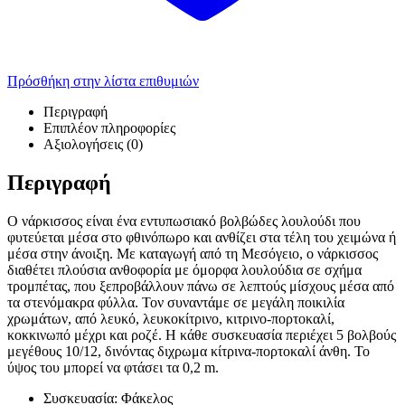
Πρόσθήκη στην λίστα επιθυμιών
Περιγραφή
Επιπλέον πληροφορίες
Αξιολογήσεις (0)
Περιγραφή
Ο νάρκισσος είναι ένα εντυπωσιακό βολβώδες λουλούδι που
φυτεύεται μέσα στο φθινόπωρο και ανθίζει στα τέλη του χειμώνα ή
μέσα στην άνοιξη. Με καταγωγή από τη Μεσόγειο, ο νάρκισσος
διαθέτει πλούσια ανθοφορία με όμορφα λουλούδια σε σχήμα
τρομπέτας, που ξεπροβάλλουν πάνω σε λεπτούς μίσχους μέσα από
τα στενόμακρα φύλλα. Τον συναντάμε σε μεγάλη ποικιλία
χρωμάτων, από λευκό, λευκοκίτρινο, κιτρινο-πορτοκαλί,
κοκκινωπό μέχρι και ροζέ. Η κάθε συσκευασία περιέχει 5 βολβούς
μεγέθους 10/12, δινόντας διχρωμα κίτρινα-πορτοκαλί άνθη. Το
ύψος του μπορεί να φτάσει τα 0,2 m.
Συσκευασία: Φάκελος