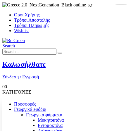
Όροι Χρήσης
Τρόποι Αποστολής
Τρόποι Πληρωμής
Wishlist
Search
Καλωσήλθατε
Σύνδεση / Εγγραφή
0
0
ΚΑΤΗΓΟΡΙΕΣ
Προσφορές
Γεωργικά εφόδια
Γεωργικά φάρμακα
Μυκητοκτόνα
Εντομοκτόνα
Ζιζανιοκτόνα