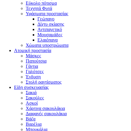
Εύκολο πότισμα
Τεχνητά Φυτά
Υφάσματα προστασίας
Γεώπανο
Δίχτυ σκίασης
Αντιπαγετικό
Μουσαμάδες
Ελαιόπανα
Χώματα υποστρώματα
Ατομική προστασία
Μάσκες
Παπούτσια
Γάντια
Γαλότσες
Ένδυση
Στολή ραντίσματος
Είδη συσκευασίας
Σακιά
Σακούλες
Ασκοί
Χάρτινα σακουλάκια
Διαφανές σακουλάκια
Βάζα
Βαρέλια
Μπουκάλια