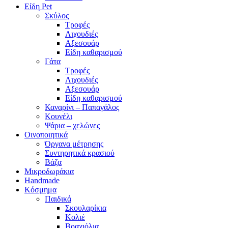
Είδη Pet
Σκύλος
Τροφές
Λιχουδιές
Αξεσουάρ
Είδη καθαρισμού
Γάτα
Τροφές
Λιχουδιές
Αξεσουάρ
Είδη καθαρισμού
Καναρίνι – Παπαγάλος
Κουνέλι
Ψάρια – χελώνες
Οινοποιητικά
Όργανα μέτρησης
Συντηρητικά κρασιού
Βάζα
Μικροδωράκια
Handmade
Κόσμημα
Παιδικά
Σκουλαρίκια
Κολιέ
Βραχιόλια