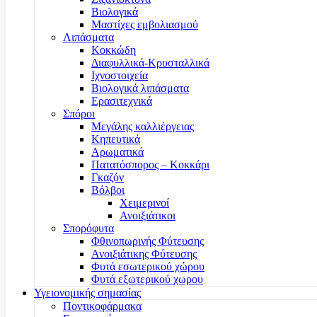
Βιολογικά
Μαστίχες εμβολιασμού
Λιπάσματα
Κοκκώδη
Διαφυλλικά-Κρυσταλλικά
Ιχνοστοιχεία
Βιολογικά λιπάσματα
Ερασιτεχνικά
Σπόροι
Μεγάλης καλλιέργειας
Κηπευτικά
Αρωματικά
Πατατόσπορος – Κοκκάρι
Γκαζόν
Βόλβοι
Χειμερινοί
Ανοιξιάτικοι
Σπορόφυτα
Φθινοπωρινής Φύτευσης
Ανοιξιάτικης Φύτευσης
Φυτά εσωτερικού χώρου
Φυτά εξωτερικού χωρου
Υγειονομικής σημασίας
Ποντικοφάρμακα