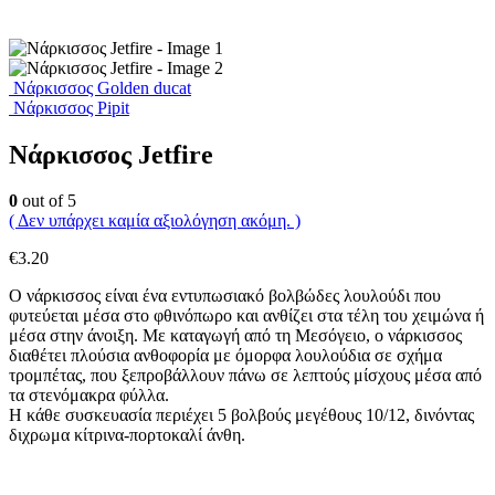
Νάρκισσος Golden ducat
Νάρκισσος Pipit
Νάρκισσος Jetfire
0
out of 5
( Δεν υπάρχει καμία αξιολόγηση ακόμη. )
€
3.20
Ο νάρκισσος είναι ένα εντυπωσιακό βολβώδες λουλούδι που
φυτεύεται μέσα στο φθινόπωρο και ανθίζει στα τέλη του χειμώνα ή
μέσα στην άνοιξη. Με καταγωγή από τη Μεσόγειο, ο νάρκισσος
διαθέτει πλούσια ανθοφορία με όμορφα λουλούδια σε σχήμα
τρομπέτας, που ξεπροβάλλουν πάνω σε λεπτούς μίσχους μέσα από
τα στενόμακρα φύλλα.
Η κάθε συσκευασία περιέχει 5 βολβούς μεγέθους 10/12, δινόντας
διχρωμα κίτρινα-πορτοκαλί άνθη.