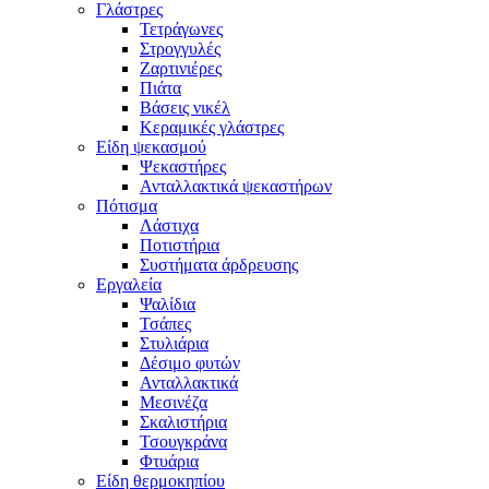
Γλάστρες
Τετράγωνες
Στρογγυλές
Ζαρτινιέρες
Πιάτα
Βάσεις νικέλ
Κεραμικές γλάστρες
Είδη ψεκασμού
Ψεκαστήρες
Ανταλλακτικά ψεκαστήρων
Πότισμα
Λάστιχα
Ποτιστήρια
Συστήματα άρδρευσης
Εργαλεία
Ψαλίδια
Τσάπες
Στυλιάρια
Δέσιμο φυτών
Ανταλλακτικά
Μεσινέζα
Σκαλιστήρια
Τσουγκράνα
Φτυάρια
Είδη θερμοκηπίου