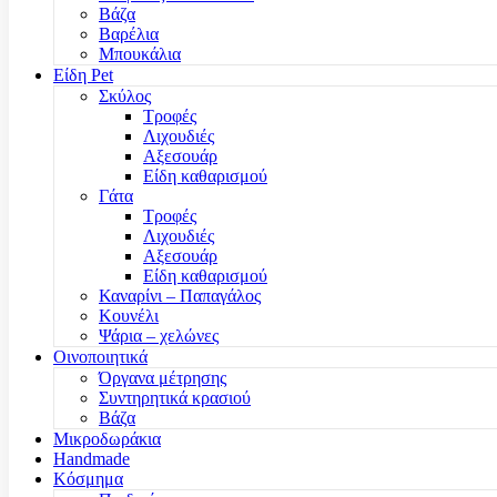
Βάζα
Βαρέλια
Μπουκάλια
Είδη Pet
Σκύλος
Τροφές
Λιχουδιές
Αξεσουάρ
Είδη καθαρισμού
Γάτα
Τροφές
Λιχουδιές
Αξεσουάρ
Είδη καθαρισμού
Καναρίνι – Παπαγάλος
Κουνέλι
Ψάρια – χελώνες
Οινοποιητικά
Όργανα μέτρησης
Συντηρητικά κρασιού
Βάζα
Μικροδωράκια
Handmade
Κόσμημα