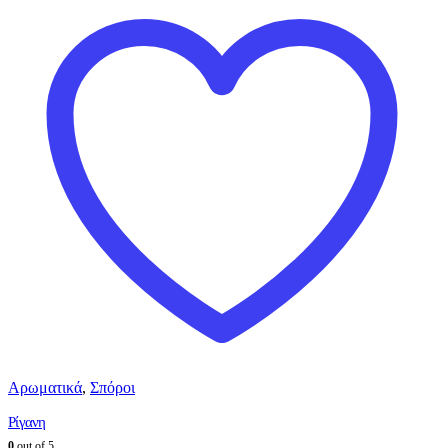
Αρωματικά
,
Σπόροι
Ρίγανη
0
out of 5