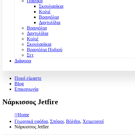
Παιδικά
Σκουλαρίκια
Κολιέ
Βραχιόλια
Δαχτυλίδια
Βραχιόλια
Δαχτυλίδια
Κολιέ
Σκουλαρίκια
Βραχιόλια Ποδιού
Σετ
Διάφορα
Ποιοί είμαστε
Blog
Επικοινωνία
Νάρκισσος Jetfire
Home
Γεωργικά εφόδια
,
Σπόροι
,
Βόλβοι
,
Χειμερινοί
Νάρκισσος Jetfire