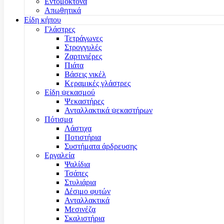
Εντομοκτόνα
Απωθητικά
Είδη κήπου
Γλάστρες
Τετράγωνες
Στρογγυλές
Ζαρτινιέρες
Πιάτα
Βάσεις νικέλ
Κεραμικές γλάστρες
Είδη ψεκασμού
Ψεκαστήρες
Ανταλλακτικά ψεκαστήρων
Πότισμα
Λάστιχα
Ποτιστήρια
Συστήματα άρδρευσης
Εργαλεία
Ψαλίδια
Τσάπες
Στυλιάρια
Δέσιμο φυτών
Ανταλλακτικά
Μεσινέζα
Σκαλιστήρια