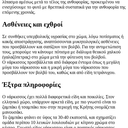
λίπασμα αμέσως μετά το τέλος της ανθοφορίας, προκειμένου να
ενισχύσουμε το φυτό με θρεπτικά συστατικά για την ανθοφορία της
επόμενης χρονιάς.
Ασθένειες και εχθροί
Σε συνθήκες υπερβολικής υγρασίας στο χώμα, λόγω ποτίσματος ή
κακής αποστράγγισης, αναπτύσσονται μυκητολογικές ασθένειες
που προσβάλλουν και σαπίζουν τον βολβό. Για την αντιμετώπιση
τους, μπορούμε να κάνουμε πότισμα με διάλυμα θειικού χαλκού
(γαλαζόπετρας) στο χώμα μετά την φύτευση του βολβού.
Ο νάρκισσος προσβάλλεται από διάφορα έντομα όπως η μεγάλη
μύγα του νάρκισσου και η μικρή μύγα του νάρκισσου που
προσβάλλουν τον βολβό του, καθώς και από είδη τετράνυχου.
Έξτρα πληροφορίες
Ο νάρκισσος έχει πολλά διαφορετικά είδη και ποικιλίες. Στον
ελληνικό χώρο, υπάρχουν αρκετά είδη, με πιο γνωστό είναι το
ζαμπάκι ή τσαμπάκι που στην περιοχή της Κρήτης ονομάζεται
μανουσάκι.
Το ζαμπάκι φτάνει σε ύψος τα 30-40 εκατοστά, και σχηματίζει
ομάδα περίπου 10 λευκών λουλουδιών με κίτρινο χρώμα στο
κέντρο. Γνωστό είδος νάρκισσου είναι ο ποιητικός νάρκισσος,