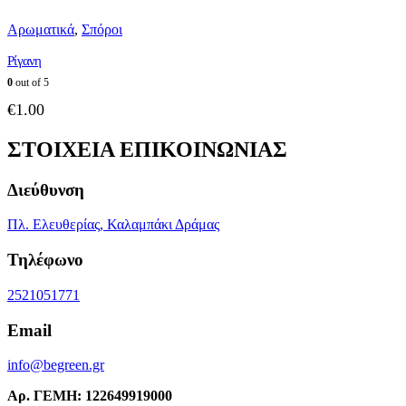
Αρωματικά
,
Σπόροι
Ρίγανη
0
out of 5
€
1.00
ΣΤΟΙΧΕΙΑ ΕΠΙΚΟΙΝΩΝΙΑΣ
Διεύθυνση
Πλ. Ελευθερίας, Καλαμπάκι Δράμας
Τηλέφωνο
2521051771
Email
info@begreen.gr
Αρ. ΓΕΜΗ: 122649919000