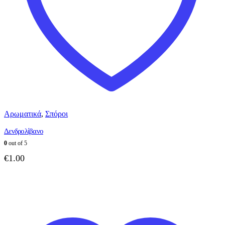
Αρωματικά
,
Σπόροι
Δενδρολίβανο
0
out of 5
€
1.00