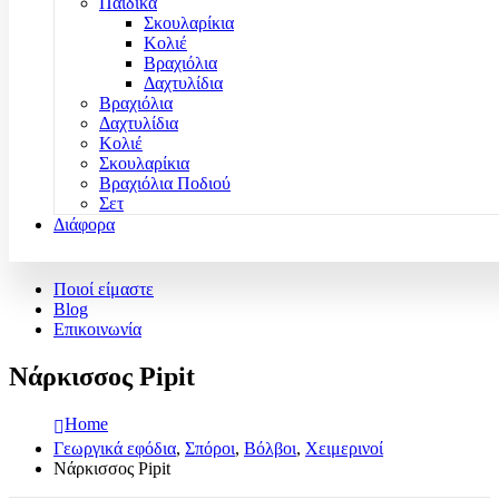
Παιδικά
Σκουλαρίκια
Κολιέ
Βραχιόλια
Δαχτυλίδια
Βραχιόλια
Δαχτυλίδια
Κολιέ
Σκουλαρίκια
Βραχιόλια Ποδιού
Σετ
Διάφορα
Ποιοί είμαστε
Blog
Επικοινωνία
Νάρκισσος Pipit
Home
Γεωργικά εφόδια
,
Σπόροι
,
Βόλβοι
,
Χειμερινοί
Νάρκισσος Pipit