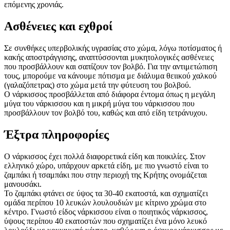
επόμενης χρονιάς.
Ασθένειες και εχθροί
Σε συνθήκες υπερβολικής υγρασίας στο χώμα, λόγω ποτίσματος ή
κακής αποστράγγισης, αναπτύσσονται μυκητολογικές ασθένειες
που προσβάλλουν και σαπίζουν τον βολβό. Για την αντιμετώπιση
τους, μπορούμε να κάνουμε πότισμα με διάλυμα θειικού χαλκού
(γαλαζόπετρας) στο χώμα μετά την φύτευση του βολβού.
Ο νάρκισσος προσβάλλεται από διάφορα έντομα όπως η μεγάλη
μύγα του νάρκισσου και η μικρή μύγα του νάρκισσου που
προσβάλλουν τον βολβό του, καθώς και από είδη τετράνυχου.
Έξτρα πληροφορίες
Ο νάρκισσος έχει πολλά διαφορετικά είδη και ποικιλίες. Στον
ελληνικό χώρο, υπάρχουν αρκετά είδη, με πιο γνωστό είναι το
ζαμπάκι ή τσαμπάκι που στην περιοχή της Κρήτης ονομάζεται
μανουσάκι.
Το ζαμπάκι φτάνει σε ύψος τα 30-40 εκατοστά, και σχηματίζει
ομάδα περίπου 10 λευκών λουλουδιών με κίτρινο χρώμα στο
κέντρο. Γνωστό είδος νάρκισσου είναι ο ποιητικός νάρκισσος,
ύψους περίπου 40 εκατοστών που σχηματίζει ένα μόνο λευκό