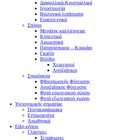
Διαφυλλικά-Κρυσταλλικά
Ιχνοστοιχεία
Βιολογικά λιπάσματα
Ερασιτεχνικά
Σπόροι
Μεγάλης καλλιέργειας
Κηπευτικά
Αρωματικά
Πατατόσπορος – Κοκκάρι
Γκαζόν
Βόλβοι
Χειμερινοί
Ανοιξιάτικοι
Σπορόφυτα
Φθινοπωρινής Φύτευσης
Ανοιξιάτικης Φύτευσης
Φυτά εσωτερικού χώρου
Φυτά εξωτερικού χωρου
Υγειονομικής σημασίας
Ποντικοφάρμακα
Εντομοκτόνα
Απωθητικά
Είδη κήπου
Γλάστρες
Τετράγωνες