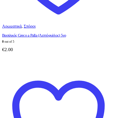
Αρωματικά
,
Σπόροι
Βασιλικός Greco a Palla (Λεπτόφυλλος) 5γρ
0
out of 5
€
2.00