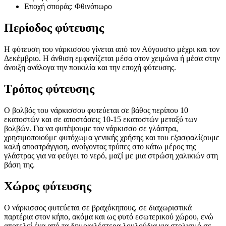
Εποχή σποράς: Φθινόπωρο
Περίοδος φύτευσης
Η φύτευση του νάρκισσου γίνεται από τον Αύγουστο μέχρι και τον
Δεκέμβριο. Η άνθιση εμφανίζεται μέσα στον χειμώνα ή μέσα στην
άνοιξη ανάλογα την ποικιλία και την εποχή φύτευσης.
Τρόπος φύτευσης
Ο βολβός του νάρκισσου φυτεύεται σε βάθος περίπου 10
εκατοστών και σε αποστάσεις 10-15 εκατοστών μεταξύ των
βολβών. Για να φυτέψουμε τον νάρκισσο σε γλάστρα,
χρησιμοποιούμε φυτόχωμα γενικής χρήσης και του εξασφαλίζουμε
καλή αποστράγγιση, ανοίγοντας τρύπες στο κάτω μέρος της
γλάστρας για να φεύγει το νερό, μαζί με μια στρώση χαλικιών στη
βάση της.
Χώρος φύτευσης
Ο νάρκισσος φυτεύεται σε βραχόκηπους, σε διαχωριστικά
παρτέρια στον κήπο, ακόμα και ως φυτό εσωτερικού χώρου, ενώ
αποτελεί ένα από τα δημοφιλέστερα λουλούδια για στολισμό σε