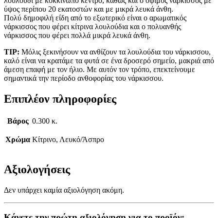
λουλούδι με κοκκινωπό κέντρο, καθώς και ο όψιμος νάρκισσος με
ύψος περίπου 20 εκατοστών και με μικρά λευκά άνθη.
Πολύ δημοφιλή είδη από το εξωτερικό είναι ο αρωματικός
νάρκισσος που φέρει κίτρινα λουλούδια και ο πολυανθής
νάρκισσος που φέρει πολλά μικρά λευκά άνθη.
TIP:
Μόλις ξεκινήσουν να ανθίζουν τα λουλούδια του νάρκισσου,
καλό είναι να κρατάμε τα φυτά σε ένα δροσερό σημείο, μακριά από
άμεση επαφή με τον ήλιο. Με αυτόν τον τρόπο, επεκτείνουμε
σημαντικά την περίοδο ανθοφορίας του νάρκισσου.
Επιπλέον πληροφορίες
Βάρος
0.300 κ.
Χρώμα
Κίτρινο, Λευκό/Άσπρο
Αξιολογήσεις
Δεν υπάρχει καμία αξιολόγηση ακόμη.
Κάνετε την πρώτη αξιολόγηση για το προϊόν: