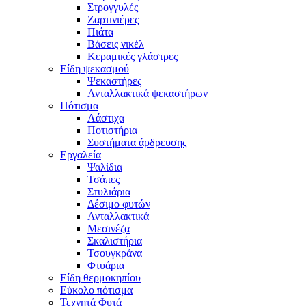
Στρογγυλές
Ζαρτινιέρες
Πιάτα
Βάσεις νικέλ
Κεραμικές γλάστρες
Είδη ψεκασμού
Ψεκαστήρες
Ανταλλακτικά ψεκαστήρων
Πότισμα
Λάστιχα
Ποτιστήρια
Συστήματα άρδρευσης
Εργαλεία
Ψαλίδια
Τσάπες
Στυλιάρια
Δέσιμο φυτών
Ανταλλακτικά
Μεσινέζα
Σκαλιστήρια
Τσουγκράνα
Φτυάρια
Είδη θερμοκηπίου
Εύκολο πότισμα
Τεχνητά Φυτά