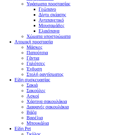
Υφάσματα προστασίας
Γεώπανο
Δίχτυ σκίασης
Αντιπαγετικό
Μουσαμάδες
Ελαιόπανα
Χώματα υποστρώματα
Ατομική προστασία
Μάσκες
Παπούτσια
Γάντια
Γαλότσες
Ένδυση
Στολή ραντίσματος
Είδη συσκευασίας
Σακιά
Σακούλες
Ασκοί
Χάρτινα σακουλάκια
Διαφανές σακουλάκια
Βάζα
Βαρέλια
Μπουκάλια
Είδη Pet
Σκύλος