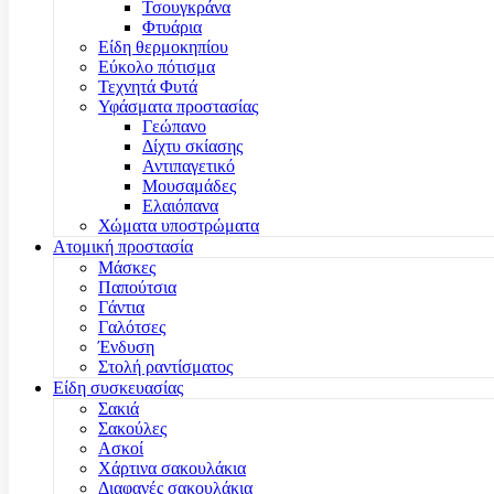
Τσουγκράνα
Φτυάρια
Είδη θερμοκηπίου
Εύκολο πότισμα
Τεχνητά Φυτά
Υφάσματα προστασίας
Γεώπανο
Δίχτυ σκίασης
Αντιπαγετικό
Μουσαμάδες
Ελαιόπανα
Χώματα υποστρώματα
Ατομική προστασία
Μάσκες
Παπούτσια
Γάντια
Γαλότσες
Ένδυση
Στολή ραντίσματος
Είδη συσκευασίας
Σακιά
Σακούλες
Ασκοί
Χάρτινα σακουλάκια
Διαφανές σακουλάκια