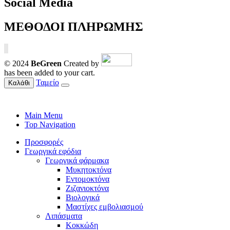
Social Media
ΜΕΘΟΔΟΙ ΠΛΗΡΩΜΗΣ
© 2024
BeGreen
Created by
has been added to your cart.
Ταμείο
Καλάθι
Main Menu
Top Navigation
Προσφορές
Γεωργικά εφόδια
Γεωργικά φάρμακα
Μυκητοκτόνα
Εντομοκτόνα
Ζιζανιοκτόνα
Βιολογικά
Μαστίχες εμβολιασμού
Λιπάσματα
Κοκκώδη