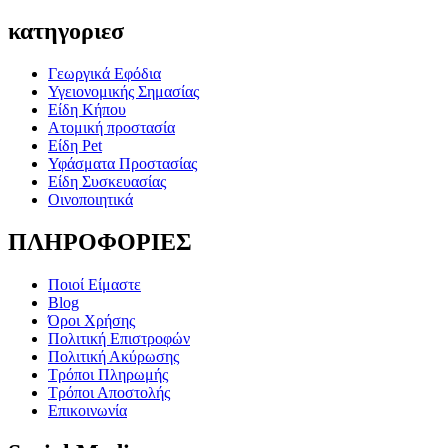
κατηγοριεσ
Γεωργικά Εφόδια
Υγειονομικής Σημασίας
Είδη Κήπου
Ατομική προστασία
Είδη Pet
Υφάσματα Προστασίας
Είδη Συσκευασίας
Οινοποιητικά
ΠΛΗΡΟΦΟΡΙΕΣ
Ποιοί Είμαστε
Blog
Όροι Χρήσης
Πολιτική Επιστροφών
Πολιτική Ακύρωσης
Τρόποι Πληρωμής
Τρόποι Αποστολής
Επικοινωνία