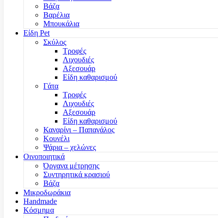
Βάζα
Βαρέλια
Μπουκάλια
Είδη Pet
Σκύλος
Τροφές
Λιχουδιές
Αξεσουάρ
Είδη καθαρισμού
Γάτα
Τροφές
Λιχουδιές
Αξεσουάρ
Είδη καθαρισμού
Καναρίνι – Παπαγάλος
Κουνέλι
Ψάρια – χελώνες
Οινοποιητικά
Όργανα μέτρησης
Συντηρητικά κρασιού
Βάζα
Μικροδωράκια
Handmade
Κόσμημα