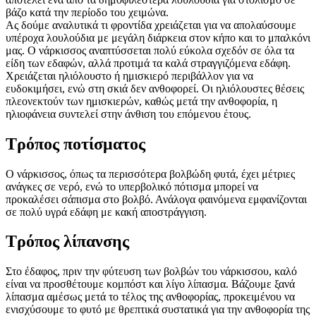
βάζο κατά την περίοδο του χειμώνα.
Ας δούμε αναλυτικά τι φροντίδα χρειάζεται για να απολαύσουμε
υπέροχα λουλούδια με μεγάλη διάρκεια στον κήπο και το μπαλκόνι
μας. Ο νάρκισσος αναπτύσσεται πολύ εύκολα σχεδόν σε όλα τα
είδη των εδαφών, αλλά προτιμά τα καλά στραγγιζόμενα εδάφη.
Χρειάζεται ηλιόλουστο ή ημισκιερό περιβάλλον για να
ευδοκιμήσει, ενώ στη σκιά δεν ανθοφορεί. Οι ηλιόλουστες θέσεις
πλεονεκτούν των ημισκιερών, καθώς μετά την ανθοφορία, η
ηλιοφάνεια συντελεί στην άνθιση του επόμενου έτους.
Τρόπος ποτίσματος
Ο νάρκισσος, όπως τα περισσότερα βολβώδη φυτά, έχει μέτριες
ανάγκες σε νερό, ενώ το υπερβολικό πότισμα μπορεί να
προκαλέσει σάπισμα στο βολβό. Ανάλογα φαινόμενα εμφανίζονται
σε πολύ υγρά εδάφη με κακή αποστράγγιση.
Τρόπος λίπανσης
Στο έδαφος, πριν την φύτευση των βολβών του νάρκισσου, καλό
είναι να προσθέτουμε κομπόστ και λίγο λίπασμα. Βάζουμε ξανά
λίπασμα αμέσως μετά το τέλος της ανθοφορίας, προκειμένου να
ενισχύσουμε το φυτό με θρεπτικά συστατικά για την ανθοφορία της