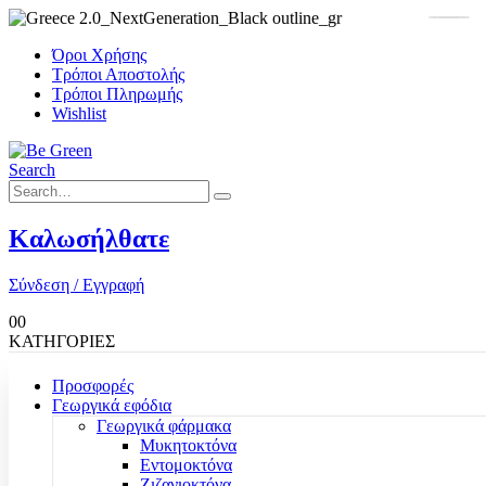
Όροι Χρήσης
Τρόποι Αποστολής
Τρόποι Πληρωμής
Wishlist
Search
Καλωσήλθατε
Σύνδεση / Εγγραφή
0
0
ΚΑΤΗΓΟΡΙΕΣ
Προσφορές
Γεωργικά εφόδια
Γεωργικά φάρμακα
Μυκητοκτόνα
Εντομοκτόνα
Ζιζανιοκτόνα