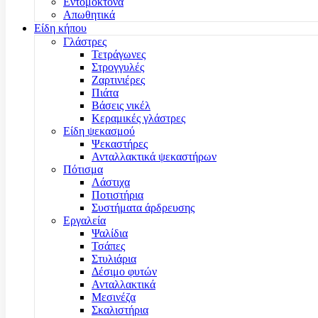
Εντομοκτόνα
Απωθητικά
Είδη κήπου
Γλάστρες
Τετράγωνες
Στρογγυλές
Ζαρτινιέρες
Πιάτα
Βάσεις νικέλ
Κεραμικές γλάστρες
Είδη ψεκασμού
Ψεκαστήρες
Ανταλλακτικά ψεκαστήρων
Πότισμα
Λάστιχα
Ποτιστήρια
Συστήματα άρδρευσης
Εργαλεία
Ψαλίδια
Τσάπες
Στυλιάρια
Δέσιμο φυτών
Ανταλλακτικά
Μεσινέζα
Σκαλιστήρια