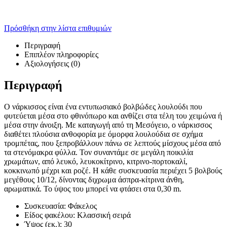
Πρόσθήκη στην λίστα επιθυμιών
Περιγραφή
Επιπλέον πληροφορίες
Αξιολογήσεις (0)
Περιγραφή
Ο νάρκισσος είναι ένα εντυπωσιακό βολβώδες λουλούδι που
φυτεύεται μέσα στο φθινόπωρο και ανθίζει στα τέλη του χειμώνα ή
μέσα στην άνοιξη. Με καταγωγή από τη Μεσόγειο, ο νάρκισσος
διαθέτει πλούσια ανθοφορία με όμορφα λουλούδια σε σχήμα
τρομπέτας, που ξεπροβάλλουν πάνω σε λεπτούς μίσχους μέσα από
τα στενόμακρα φύλλα. Τον συναντάμε σε μεγάλη ποικιλία
χρωμάτων, από λευκό, λευκοκίτρινο, κιτρινο-πορτοκαλί,
κοκκινωπό μέχρι και ροζέ. Η κάθε συσκευασία περιέχει 5 βολβούς
μεγέθους 10/12, δίνοντας διχρωμα άσπρα-κίτρινα άνθη,
αρωματικά. Το ύψος του μπορεί να φτάσει στα 0,30 m.
Συσκευασία: Φάκελος
Είδος φακέλου: Κλασσική σειρά
Ύψος (εκ.): 30