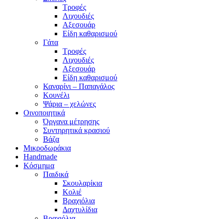
Τροφές
Λιχουδιές
Αξεσουάρ
Είδη καθαρισμού
Γάτα
Τροφές
Λιχουδιές
Αξεσουάρ
Είδη καθαρισμού
Καναρίνι – Παπαγάλος
Κουνέλι
Ψάρια – χελώνες
Οινοποιητικά
Όργανα μέτρησης
Συντηρητικά κρασιού
Βάζα
Μικροδωράκια
Handmade
Κόσμημα
Παιδικά
Σκουλαρίκια
Κολιέ
Βραχιόλια
Δαχτυλίδια
Βραχιόλια