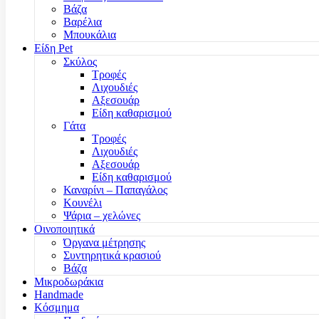
Βάζα
Βαρέλια
Μπουκάλια
Είδη Pet
Σκύλος
Τροφές
Λιχουδιές
Αξεσουάρ
Είδη καθαρισμού
Γάτα
Τροφές
Λιχουδιές
Αξεσουάρ
Είδη καθαρισμού
Καναρίνι – Παπαγάλος
Κουνέλι
Ψάρια – χελώνες
Οινοποιητικά
Όργανα μέτρησης
Συντηρητικά κρασιού
Βάζα
Μικροδωράκια
Handmade
Κόσμημα