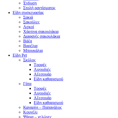
Ένδυση
Στολή ραντίσματος
Είδη συσκευασίας
Σακιά
Σακούλες
Ασκοί
Χάρτινα σακουλάκια
Διαφανές σακουλάκια
Βάζα
Βαρέλια
Μπουκάλια
Είδη Pet
Σκύλος
Τροφές
Λιχουδιές
Αξεσουάρ
Είδη καθαρισμού
Γάτα
Τροφές
Λιχουδιές
Αξεσουάρ
Είδη καθαρισμού
Καναρίνι – Παπαγάλος
Κουνέλι
Ψάρια – χελώνες