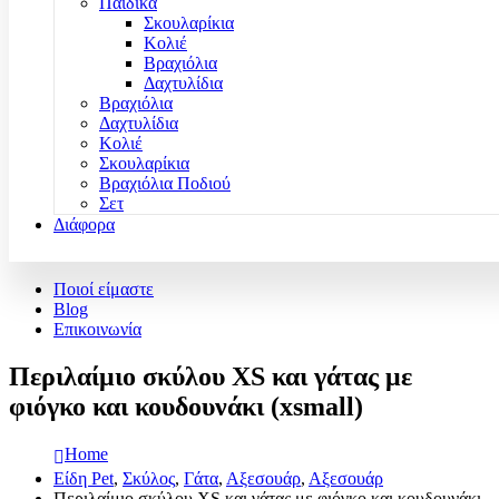
Παιδικά
Σκουλαρίκια
Κολιέ
Βραχιόλια
Δαχτυλίδια
Βραχιόλια
Δαχτυλίδια
Κολιέ
Σκουλαρίκια
Βραχιόλια Ποδιού
Σετ
Διάφορα
Ποιοί είμαστε
Blog
Επικοινωνία
Περιλαίμιο σκύλου XS και γάτας με
φιόγκο και κουδουνάκι (xsmall)
Home
Είδη Pet
,
Σκύλος
,
Γάτα
,
Αξεσουάρ
,
Αξεσουάρ
Περιλαίμιο σκύλου XS και γάτας με φιόγκο και κουδουνάκι