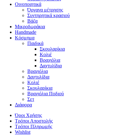
Οινοποιητικά
Όργανα μέτρησης
Συντηρητικά κρασιού
Βάζα
Μικροδωράκια
Handmade
Κόσμημα
Παιδικά
Σκουλαρίκια
Κολιέ
Βραχιόλια
Δαχτυλίδια
Βραχιόλια
Δαχτυλίδια
Κολιέ
Σκουλαρίκια
Βραχιόλια Ποδιού
Σετ
Διάφορα
Όροι Χρήσης
Τρόποι Αποστολής
Τρόποι Πληρωμής
Wishlist