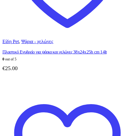
Είδη Pet
,
Ψάρια - χελώνες
Πλαστικό Ενυδρείο για ψάρια και χελώνες 38x24x25h cm 14lt
0
out of 5
€
25.00