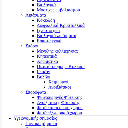
Βιολογικά
Μαστίχες εμβολιασμού
Λιπάσματα
Κοκκώδη
Διαφυλλικά-Κρυσταλλικά
Ιχνοστοιχεία
Βιολογικά λιπάσματα
Ερασιτεχνικά
Σπόροι
Μεγάλης καλλιέργειας
Κηπευτικά
Αρωματικά
Πατατόσπορος – Κοκκάρι
Γκαζόν
Βόλβοι
Χειμερινοί
Ανοιξιάτικοι
Σπορόφυτα
Φθινοπωρινής Φύτευσης
Ανοιξιάτικης Φύτευσης
Φυτά εσωτερικού χώρου
Φυτά εξωτερικού χωρου
Υγειονομικής σημασίας
Ποντικοφάρμακα