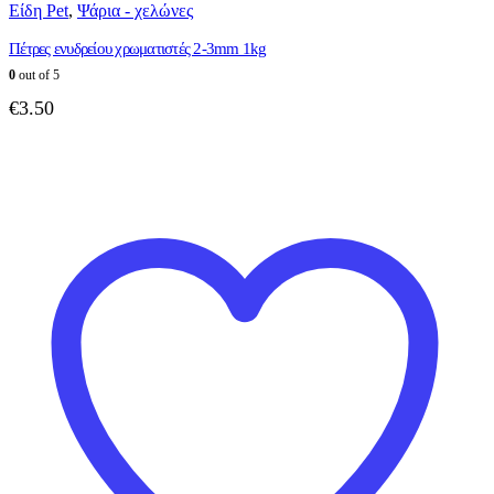
Είδη Pet
,
Ψάρια - χελώνες
Πέτρες ενυδρείου χρωματιστές 2-3mm 1kg
0
out of 5
€
3.50