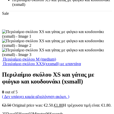
(xsmall)
Sale
Περιλαίμιο σκύλου Μ (medium)
Περιλαίμιο σκύλου XΧS(xxsmall) με μπαντάνα
Περιλαίμιο σκύλου XS και γάτας με
φιόγκο και κουδουνάκι (xsmall)
0
out of 5
( Δεν υπάρχει καμία αξιολόγηση ακόμη. )
€
2.50
Original price was: €2.50.
€
1.80
Η τρέχουσα τιμή είναι: €1.80.
25
Days
05
Hours
02
Minutes
06
Seconds