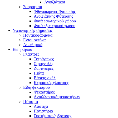
Ανοιξιάτικοι
Σπορόφυτα
Φθινοπωρινής Φύτευσης
Ανοιξιάτικης Φύτευσης
Φυτά εσωτερικού χώρου
Φυτά εξωτερικού χωρου
Υγειονομικής σημασίας
Ποντικοφάρμακα
Εντομοκτόνα
Απωθητικά
Είδη κήπου
Γλάστρες
Τετράγωνες
Στρογγυλές
Ζαρτινιέρες
Πιάτα
Βάσεις νικέλ
Κεραμικές γλάστρες
Είδη ψεκασμού
Ψεκαστήρες
Ανταλλακτικά ψεκαστήρων
Πότισμα
Λάστιχα
Ποτιστήρια
Συστήματα άρδρευσης