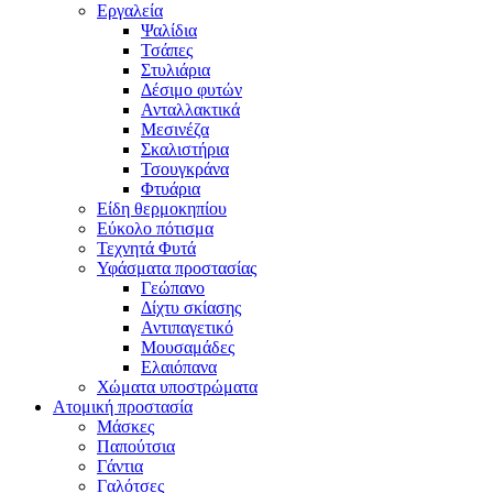
Εργαλεία
Ψαλίδια
Τσάπες
Στυλιάρια
Δέσιμο φυτών
Ανταλλακτικά
Μεσινέζα
Σκαλιστήρια
Τσουγκράνα
Φτυάρια
Είδη θερμοκηπίου
Εύκολο πότισμα
Τεχνητά Φυτά
Υφάσματα προστασίας
Γεώπανο
Δίχτυ σκίασης
Αντιπαγετικό
Μουσαμάδες
Ελαιόπανα
Χώματα υποστρώματα
Ατομική προστασία
Μάσκες
Παπούτσια
Γάντια
Γαλότσες