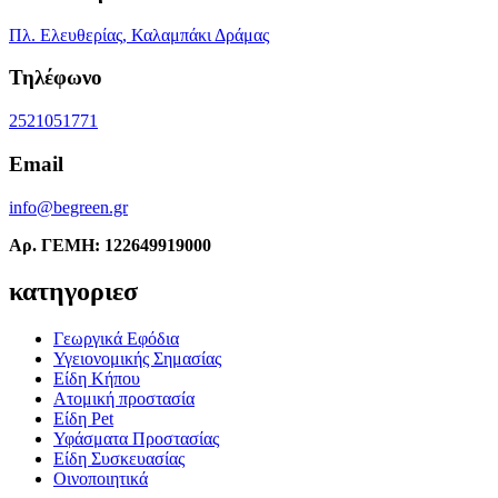
Πλ. Ελευθερίας, Καλαμπάκι Δράμας
Τηλέφωνο
2521051771
Email
info@begreen.gr
Αρ. ΓΕΜΗ: 122649919000
κατηγοριεσ
Γεωργικά Εφόδια
Υγειονομικής Σημασίας
Είδη Κήπου
Ατομική προστασία
Είδη Pet
Υφάσματα Προστασίας
Είδη Συσκευασίας
Οινοποιητικά