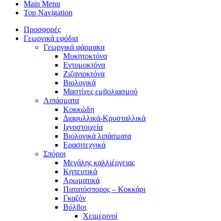
Main Menu
Top Navigation
Προσφορές
Γεωργικά εφόδια
Γεωργικά φάρμακα
Μυκητοκτόνα
Εντομοκτόνα
Ζιζανιοκτόνα
Βιολογικά
Μαστίχες εμβολιασμού
Λιπάσματα
Κοκκώδη
Διαφυλλικά-Κρυσταλλικά
Ιχνοστοιχεία
Βιολογικά λιπάσματα
Ερασιτεχνικά
Σπόροι
Μεγάλης καλλιέργειας
Κηπευτικά
Αρωματικά
Πατατόσπορος – Κοκκάρι
Γκαζόν
Βόλβοι
Χειμερινοί