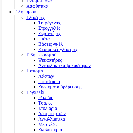
Εντομοκτόνα
Απωθητικά
Είδη κήπου
Γλάστρες
Τετράγωνες
Στρογγυλές
Ζαρτινιέρες
Πιάτα
Βάσεις νικέλ
Κεραμικές γλάστρες
Είδη ψεκασμού
Ψεκαστήρες
Ανταλλακτικά ψεκαστήρων
Πότισμα
Λάστιχα
Ποτιστήρια
Συστήματα άρδρευσης
Εργαλεία
Ψαλίδια
Τσάπες
Στυλιάρια
Δέσιμο φυτών
Ανταλλακτικά
Μεσινέζα
Σκαλιστήρια