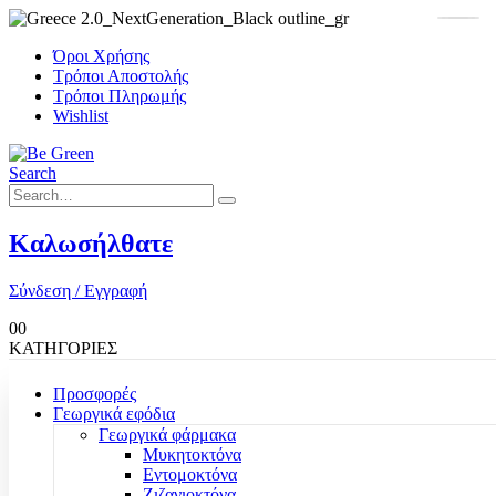
Όροι Χρήσης
Τρόποι Αποστολής
Τρόποι Πληρωμής
Wishlist
Search
Καλωσήλθατε
Σύνδεση / Εγγραφή
0
0
ΚΑΤΗΓΟΡΙΕΣ
Προσφορές
Γεωργικά εφόδια
Γεωργικά φάρμακα
Μυκητοκτόνα
Εντομοκτόνα
Ζιζανιοκτόνα