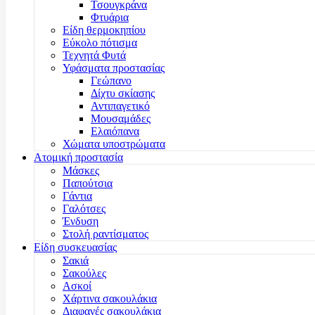
Τσουγκράνα
Φτυάρια
Είδη θερμοκηπίου
Εύκολο πότισμα
Τεχνητά Φυτά
Υφάσματα προστασίας
Γεώπανο
Δίχτυ σκίασης
Αντιπαγετικό
Μουσαμάδες
Ελαιόπανα
Χώματα υποστρώματα
Ατομική προστασία
Μάσκες
Παπούτσια
Γάντια
Γαλότσες
Ένδυση
Στολή ραντίσματος
Είδη συσκευασίας
Σακιά
Σακούλες
Ασκοί
Χάρτινα σακουλάκια
Διαφανές σακουλάκια