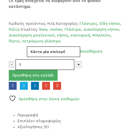
Οι τιμές ενδέχεται να διαφέρουν από το φυσικό
κατάστημα.
Κωδικός προϊόντος:
Μ/Δ
Κατηγορίες:
Γλάστρες
,
Είδη κήπου
,
Πιάτα
Ετικέτες:
linea
,
viomes
,
Γλάστρα
,
Διακόσμηση κήπου
,
Διακόσμηση μπαλκονιού
,
κήπος
,
κηπουρική
,
Μπαλκόνι
,
Πίατο
,
τετράγωνη γλάστρα
Χρώμα
Εκκαθάριση
-
+
Προσθήκη στο καλάθι
Πρόσθήκη στην λίστα επιθυμιών
Περιγραφή
Επιπλέον πληροφορίες
Αξιολογήσεις (0)