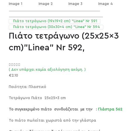
Πιάτο τετράγωνο (19x19x2 cm) “Linea” Nr 591
Πιάτο τετράγωνο (30x30x4 cm) “Linea” Nr 594
Πιάτο τετράγωνο (25x25x3
cm)”Linea” Nr 592,
( Δεν υπάρχει καμία αξιολόγηση ακόμη. )
out of 5
0
€
2.10
Ποιότητα: Πλαστικό
Τετράγωνο Πιάτο 25x25x3 cm
Το συγκεκριμένο πιάτο συνδυάζεται με την :
Γλάστρα 562
Το πιάτο πωλείται χωριστά από την γλάστρα