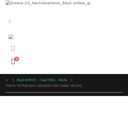
0
ΕΊΔΗ ΚΉΠΟΥ
,
ΓΛΆΣΤΡΕΣ
,
ΠΙΆΤΑ
ΠΙΆΤΟ ΤΕΤΡΆΓΩΝΟ (25X25X3 CM)”LINEA” NR 592,