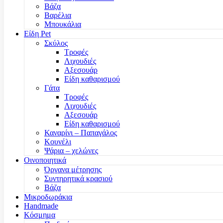
Βάζα
Βαρέλια
Μπουκάλια
Είδη Pet
Σκύλος
Τροφές
Λιχουδιές
Αξεσουάρ
Είδη καθαρισμού
Γάτα
Τροφές
Λιχουδιές
Αξεσουάρ
Είδη καθαρισμού
Καναρίνι – Παπαγάλος
Κουνέλι
Ψάρια – χελώνες
Οινοποιητικά
Όργανα μέτρησης
Συντηρητικά κρασιού
Βάζα
Μικροδωράκια
Handmade
Κόσμημα