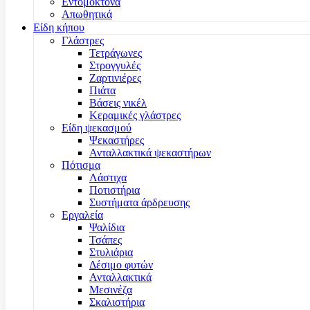
Εντομοκτόνα
Απωθητικά
Είδη κήπου
Γλάστρες
Τετράγωνες
Στρογγυλές
Ζαρτινιέρες
Πιάτα
Βάσεις νικέλ
Κεραμικές γλάστρες
Είδη ψεκασμού
Ψεκαστήρες
Ανταλλακτικά ψεκαστήρων
Πότισμα
Λάστιχα
Ποτιστήρια
Συστήματα άρδρευσης
Εργαλεία
Ψαλίδια
Τσάπες
Στυλιάρια
Δέσιμο φυτών
Ανταλλακτικά
Μεσινέζα
Σκαλιστήρια