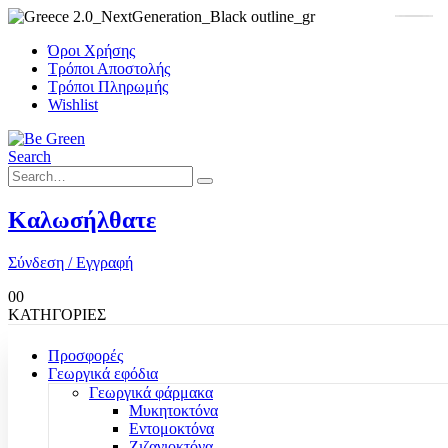
Όροι Χρήσης
Τρόποι Αποστολής
Τρόποι Πληρωμής
Wishlist
Search
Καλωσήλθατε
Σύνδεση / Εγγραφή
0
0
ΚΑΤΗΓΟΡΙΕΣ
Προσφορές
Γεωργικά εφόδια
Γεωργικά φάρμακα
Μυκητοκτόνα
Εντομοκτόνα
Ζιζανιοκτόνα