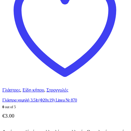
Γλάστρες
,
Είδη κήπου
,
Στρογγυλές
Γλάστρα χαμηλή 3.5lt (Φ20x19) Linea Nr 870
0
out of 5
€
3.00