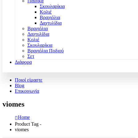
Παιδικά
Σκουλαρίκια
Κολιέ
Βραχιόλια
Δαχτυλίδια
Βραχιόλια
Δαχτυλίδια
Κολιέ
Σκουλαρίκια
Βραχιόλια Ποδιού
Σετ
Διάφορα
Ποιοί είμαστε
Blog
Επικοινωνία
viomes
Home
Product Tag -
viomes