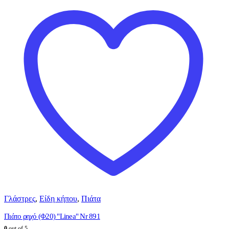
Γλάστρες
,
Είδη κήπου
,
Πιάτα
Πιάτο ρηχό (Φ20) "Linea" Nr 891
0
out of 5