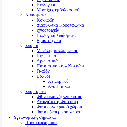
Βιολογικά
Μαστίχες εμβολιασμού
Λιπάσματα
Κοκκώδη
Διαφυλλικά-Κρυσταλλικά
Ιχνοστοιχεία
Βιολογικά λιπάσματα
Ερασιτεχνικά
Σπόροι
Μεγάλης καλλιέργειας
Κηπευτικά
Αρωματικά
Πατατόσπορος – Κοκκάρι
Γκαζόν
Βόλβοι
Χειμερινοί
Ανοιξιάτικοι
Σπορόφυτα
Φθινοπωρινής Φύτευσης
Ανοιξιάτικης Φύτευσης
Φυτά εσωτερικού χώρου
Φυτά εξωτερικού χωρου
Υγειονομικής σημασίας
Ποντικοφάρμακα