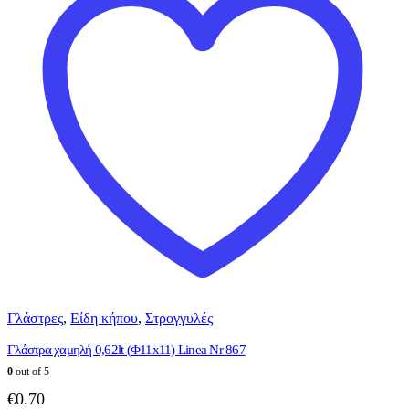
Γλάστρες
,
Είδη κήπου
,
Στρογγυλές
Γλάστρα χαμηλή 0,62lt (Φ11x11) Linea Nr 867
0
out of 5
€
0.70