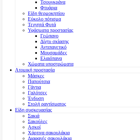
Τσουγκράνα
Φτυάρια
Είδη θερμοκηπίου
Εύκολο πότισμα
Τεχνητά Φυτά
Υφάσματα προστασίας
Γεώπανο
Δίχτυ σκίασης
Αντιπαγετικό
Μουσαμάδες
Ελαιόπανα
Χώματα υποστρώματα
Ατομική προστασία
Μάσκες
Παπούτσια
Γάντια
Γαλότσες
Ένδυση
Στολή ραντίσματος
Είδη συσκευασίας
Σακιά
Σακούλες
Ασκοί
Χάρτινα σακουλάκια
Διαφανές σακουλάκια