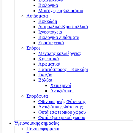
Βιολογικά
Μαστίχες εμβολιασμού
Λιπάσματα
Κοκκώδη
Διαφυλλικά-Κρυσταλλικά
Ιχνοστοιχεία
Βιολογικά λιπάσματα
Ερασιτεχνικά
Σπόροι
Μεγάλης καλλιέργειας
Κηπευτικά
Αρωματικά
Πατατόσπορος – Κοκκάρι
Γκαζόν
Βόλβοι
Χειμερινοί
Ανοιξιάτικοι
Σπορόφυτα
Φθινοπωρινής Φύτευσης
Ανοιξιάτικης Φύτευσης
Φυτά εσωτερικού χώρου
Φυτά εξωτερικού χωρου
Υγειονομικής σημασίας
Ποντικοφάρμακα