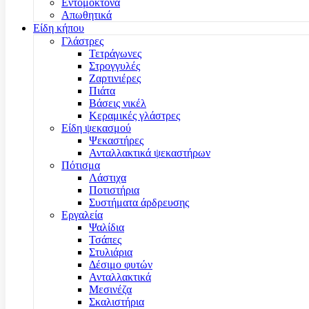
Εντομοκτόνα
Απωθητικά
Είδη κήπου
Γλάστρες
Τετράγωνες
Στρογγυλές
Ζαρτινιέρες
Πιάτα
Βάσεις νικέλ
Κεραμικές γλάστρες
Είδη ψεκασμού
Ψεκαστήρες
Ανταλλακτικά ψεκαστήρων
Πότισμα
Λάστιχα
Ποτιστήρια
Συστήματα άρδρευσης
Εργαλεία
Ψαλίδια
Τσάπες
Στυλιάρια
Δέσιμο φυτών
Ανταλλακτικά
Μεσινέζα
Σκαλιστήρια