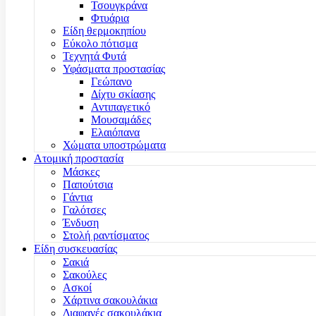
Τσουγκράνα
Φτυάρια
Είδη θερμοκηπίου
Εύκολο πότισμα
Τεχνητά Φυτά
Υφάσματα προστασίας
Γεώπανο
Δίχτυ σκίασης
Αντιπαγετικό
Μουσαμάδες
Ελαιόπανα
Χώματα υποστρώματα
Ατομική προστασία
Μάσκες
Παπούτσια
Γάντια
Γαλότσες
Ένδυση
Στολή ραντίσματος
Είδη συσκευασίας
Σακιά
Σακούλες
Ασκοί
Χάρτινα σακουλάκια
Διαφανές σακουλάκια