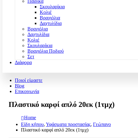
Παιδικά
Σκουλαρίκια
Κολιέ
Βραχιόλια
Δαχτυλίδια
Βραχιόλια
Δαχτυλίδια
Κολιέ
Σκουλαρίκια
Βραχιόλια Ποδιού
Σετ
Διάφορα
Ποιοί είμαστε
Blog
Επικοινωνία
Πλαστικό καρφί απλό 20εκ (1τμχ)
Home
Είδη κήπου
,
Υφάσματα προστασίας
,
Γεώπανο
Πλαστικό καρφί απλό 20εκ (1τμχ)