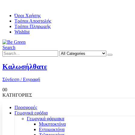
Όροι Χρήσης
Τρόποι Αποστολής
Τρόποι Πληρωμής
Wishlist
Search
Καλωσήλθατε
Σύνδεση / Εγγραφή
0
0
ΚΑΤΗΓΟΡΙΕΣ
Προσφορές
Γεωργικά εφόδια
Γεωργικά φάρμακα
Μυκητοκτόνα
Εντομοκτόνα
Ζιζανιοκτόνα