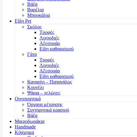
Βάζα
Βαρέλια
Μπουκάλια
Είδη Pet
Σκύλος
Τροφές
Λιχουδιές
Αξεσουάρ
Είδη καθαρισμού
Γάτα
Τροφές
Λιχουδιές
Αξεσουάρ
Είδη καθαρισμού
Καναρίνι – Παπαγάλος
Κουνέλι
Ψάρια – χελώνες
Οινοποιητικά
Όργανα μέτρησης
Συντηρητικά κρασιού
Βάζα
Μικροδωράκια
Handmade
Κόσμημα