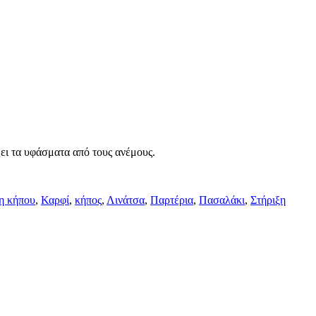
ει τα υφάσματα από τους ανέμους.
η κήπου
,
Καρφί
,
κήπος
,
Λινάτσα
,
Παρτέρια
,
Πασαλάκι
,
Στήριξη