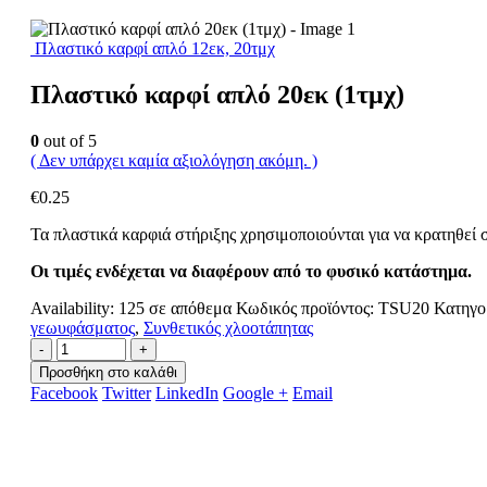
Πλαστικό καρφί απλό 12εκ, 20τμχ
Πλαστικό καρφί απλό 20εκ (1τμχ)
0
out of 5
( Δεν υπάρχει καμία αξιολόγηση ακόμη. )
€
0.25
Τα πλαστικά καρφιά στήριξης χρησιμοποιούνται για να κρατηθεί
Οι τιμές ενδέχεται να διαφέρουν από το φυσικό κατάστημα.
Availability:
125 σε απόθεμα
Κωδικός προϊόντος:
TSU20
Κατηγο
γεωυφάσματος
,
Συνθετικός χλοοτάπητας
-
+
Προσθήκη στο καλάθι
Facebook
Twitter
LinkedIn
Google +
Email