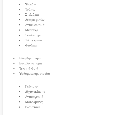
Ψαλίδια
Τσάπες
Στυλιάρια
Δέσιμο φυτών
Ανταλλακτικά
Μεσινέζα
Σκαλιστήρια
Τσουγκράνα
Φτυάρια
Είδη θερμοκηπίου
Εύκολο πότισμα
Τεχνητά Φυτά
Υφάσματα προστασίας
Γεώπανο
Δίχτυ σκίασης
Αντιπαγετικό
Μουσαμάδες
Ελαιόπανα