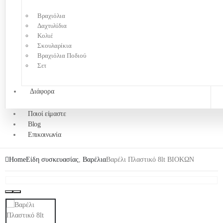
Βραχιόλια
Δαχτυλίδια
Κολιέ
Σκουλαρίκια
Βραχιόλια Ποδιού
Σετ
Διάφορα
Ποιοί είμαστε
Blog
Επικοινωνία
Home
Είδη συσκευασίας
,
Βαρέλια
Βαρέλι Πλαστικό 8lt ΒΙΟΚΩΝ