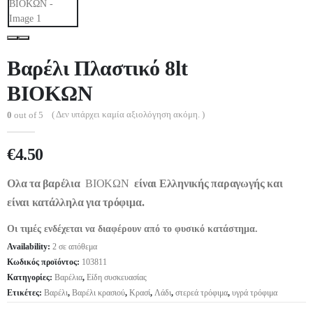
Βαρέλι Πλαστικό 8lt
ΒΙΟΚΩΝ
( Δεν υπάρχει καμία αξιολόγηση ακόμη. )
0
out of 5
€
4.50
Ολα τα βαρέλια
ΒΙΟΚΩΝ
είναι Ελληνικής παραγωγής και
είναι κατάλληλα για τρόφιμα.
Οι τιμές ενδέχεται να διαφέρουν από το φυσικό κατάστημα.
Availability:
2 σε απόθεμα
Κωδικός προϊόντος:
103811
Κατηγορίες:
Βαρέλια
,
Είδη συσκευασίας
Ετικέτες:
Βαρέλι
,
Βαρέλι κρασιού
,
Κρασί
,
Λάδι
,
στερεά τρόφιμα
,
υγρά τρόφιμα