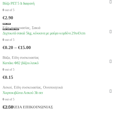
Βάζο PET 5 lt διαφανή
0
out of 5
€
2.90
Είδη συσκευασίας
,
Σακιά
Διχτυωτά σακιά 5kg, κόκκινα με μαύρο κορδόνι 29x43cm
0
out of 5
Price
€
0.20
–
€
15.00
range:
€0.20
Βάζα
,
Είδη συσκευασίας
through
Καπάκι Φ82 βάζου λευκό
€15.00
0
out of 5
€
0.15
Ασκοί
,
Είδη συσκευασίας
,
Οινοποιητικά
Χαρτοκιβώτιο Ασκού 3lt σετ
0
out of 5
€
2.50
ΣΤΟΙΧΕΙΑ ΕΠΙΚΟΙΝΩΝΙΑΣ