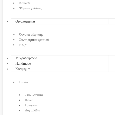
Κουνέλι
Ψάρια – χελώνες
Οινοποιητικά
Όργανα μέτρησης
Συντηρητικά κρασιού
Βάζα
Μικροδωράκια
Handmade
Κόσμημα
Παιδικά
Σκουλαρίκια
Κολιέ
Βραχιόλια
Δαχτυλίδια