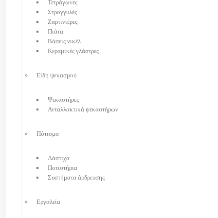
Τετράγωνες
Στρογγυλές
Ζαρτινιέρες
Πιάτα
Βάσεις νικέλ
Κεραμικές γλάστρες
Είδη ψεκασμού
Ψεκαστήρες
Ανταλλακτικά ψεκαστήρων
Πότισμα
Λάστιχα
Ποτιστήρια
Συστήματα άρδρευσης
Εργαλεία