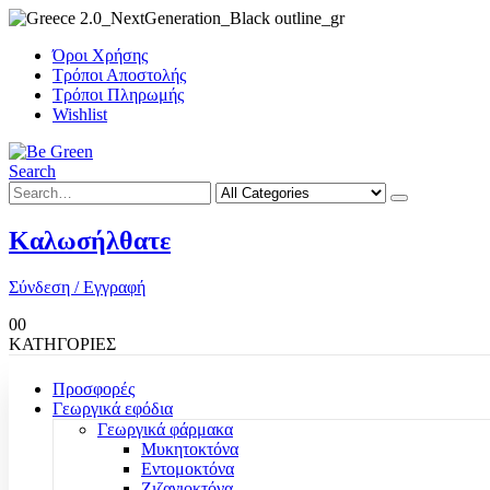
Όροι Χρήσης
Τρόποι Αποστολής
Τρόποι Πληρωμής
Wishlist
Search
Καλωσήλθατε
Σύνδεση / Εγγραφή
0
0
ΚΑΤΗΓΟΡΙΕΣ
Προσφορές
Γεωργικά εφόδια
Γεωργικά φάρμακα
Μυκητοκτόνα
Εντομοκτόνα
Ζιζανιοκτόνα