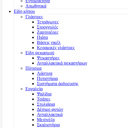
Εντομοκτόνα
Απωθητικά
Είδη κήπου
Γλάστρες
Τετράγωνες
Στρογγυλές
Ζαρτινιέρες
Πιάτα
Βάσεις νικέλ
Κεραμικές γλάστρες
Είδη ψεκασμού
Ψεκαστήρες
Ανταλλακτικά ψεκαστήρων
Πότισμα
Λάστιχα
Ποτιστήρια
Συστήματα άρδρευσης
Εργαλεία
Ψαλίδια
Τσάπες
Στυλιάρια
Δέσιμο φυτών
Ανταλλακτικά
Μεσινέζα
Σκαλιστήρια