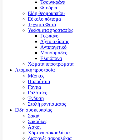
Τσουγκράνα
Φτυάρια
Είδη θερμοκηπίου
Εύκολο πότισμα
Τεχνητά Φυτά
Υφάσματα προστασίας
Γεώπανο
Δίχτυ σκίασης
Αντιπαγετικό
Μουσαμάδες
Ελαιόπανα
Χώματα υποστρώματα
Ατομική προστασία
Μάσκες
Παπούτσια
Γάντια
Γαλότσες
Ένδυση
Στολή ραντίσματος
Είδη συσκευασίας
Σακιά
Σακούλες
Ασκοί
Χάρτινα σακουλάκια
Διαφανές σακουλάκια