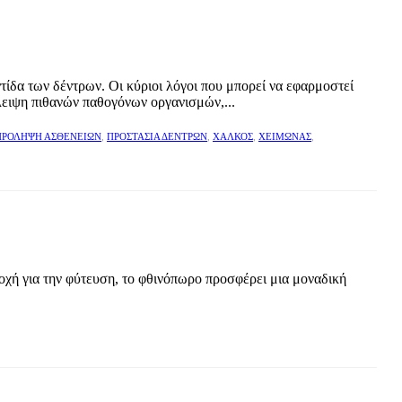
τίδα των δέντρων. Οι κύριοι λόγοι που μπορεί να εφαρμοστεί
λειψη πιθανών παθογόνων οργανισμών,...
ΠΡΌΛΗΨΗ ΑΣΘΕΝΕΙΏΝ
,
ΠΡΟΣΤΑΣΊΑ ΔΈΝΤΡΩΝ
,
ΧΑΛΚΌΣ
,
ΧΕΙΜΏΝΑΣ
,
ποχή για την φύτευση, το φθινόπωρο προσφέρει μια μοναδική