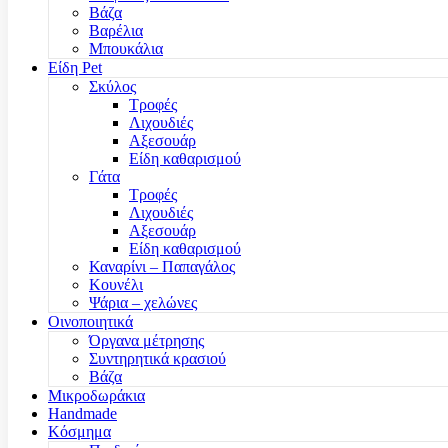
Βάζα
Βαρέλια
Μπουκάλια
Είδη Pet
Σκύλος
Τροφές
Λιχουδιές
Αξεσουάρ
Είδη καθαρισμού
Γάτα
Τροφές
Λιχουδιές
Αξεσουάρ
Είδη καθαρισμού
Καναρίνι – Παπαγάλος
Κουνέλι
Ψάρια – χελώνες
Οινοποιητικά
Όργανα μέτρησης
Συντηρητικά κρασιού
Βάζα
Μικροδωράκια
Handmade
Κόσμημα