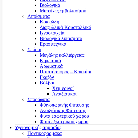
Βιολογικά
Μαστίχες εμβολιασμού
Λιπάσματα
Κοκκώδη
Διαφυλλικά-Κρυσταλλικά
Ιχνοστοιχεία
Βιολογικά λιπάσματα
Ερασιτεχνικά
Σπόροι
Μεγάλης καλλιέργειας
Κηπευτικά
Αρωματικά
Πατατόσπορος – Κοκκάρι
Γκαζόν
Βόλβοι
Χειμερινοί
Ανοιξιάτικοι
Σπορόφυτα
Φθινοπωρινής Φύτευσης
Ανοιξιάτικης Φύτευσης
Φυτά εσωτερικού χώρου
Φυτά εξωτερικού χωρου
Υγειονομικής σημασίας
Ποντικοφάρμακα