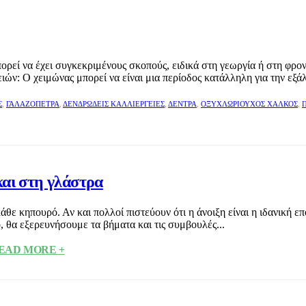
ρεί να έχει συγκεκριμένους σκοπούς, ειδικά στη γεωργία ή στη φρον
ν: Ο χειμώνας μπορεί να είναι μια περίοδος κατάλληλη για την εξά
Σ
,
ΓΑΛΑΖΌΠΕΤΡΑ
,
ΔΕΝΔΡΏΔΕΙΣ ΚΑΛΛΙΈΡΓΕΙΕΣ
,
ΔΈΝΤΡΑ
,
ΟΞΥΧΛΩΡΙΟΎΧΟΣ ΧΑΛΚΌΣ
,
αι στη γλάστρα
άθε κηπουρό. Αν και πολλοί πιστεύουν ότι η άνοιξη είναι η ιδανική ε
, θα εξερευνήσουμε τα βήματα και τις συμβουλές...
EAD MORE +